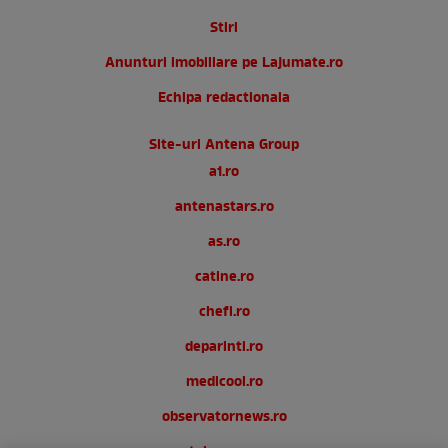
Stiri
Anunturi imobiliare pe Lajumate.ro
Echipa redactionala
Site-uri Antena Group
a1.ro
antenastars.ro
as.ro
catine.ro
chefi.ro
deparinti.ro
medicool.ro
observatornews.ro