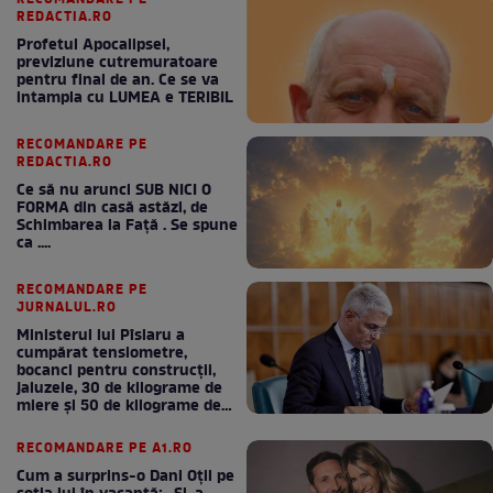
REDACTIA.RO
Profetul Apocalipsei,
previziune cutremuratoare
pentru final de an. Ce se va
intampla cu LUMEA e TERIBIL
RECOMANDARE PE
REDACTIA.RO
Ce să nu arunci SUB NICI O
FORMA din casă astăzi, de
Schimbarea la Față . Se spune
ca ....
RECOMANDARE PE
JURNALUL.RO
Ministerul lui Pîslaru a
cumpărat tensiometre,
bocanci pentru construcții,
jaluzele, 30 de kilograme de
miere și 50 de kilograme de
cafea
RECOMANDARE PE A1.RO
Cum a surprins-o Dani Oțil pe