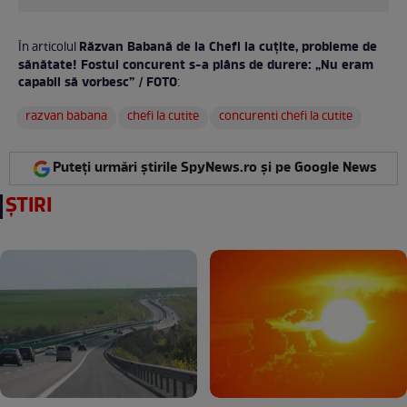
Răzvan Babană de la Chefi la cuțite, probleme de
În articolul
sănătate! Fostul concurent s-a plâns de durere: „Nu eram
capabil să vorbesc” / FOTO
:
razvan babana
chefi la cutite
concurenti chefi la cutite
Puteți urmări știrile SpyNews.ro și pe Google News
ȘTIRI