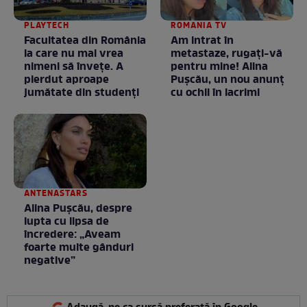
PLAYTECH
ROMANIA TV
Facultatea din România
Am intrat în
la care nu mai vrea
metastaze, rugaţi-vă
nimeni să înveţe. A
pentru mine! Alina
pierdut aproape
Puşcău, un nou anunţ
jumătate din studenţi
cu ochii în lacrimi
ANTENASTARS
Alina Pușcău, despre
lupta cu lipsa de
încredere: „Aveam
foarte multe gânduri
negative”