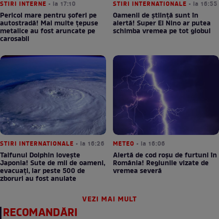
STIRI INTERNE
• la 17:10
STIRI INTERNATIONALE
• la 16:55
Pericol mare pentru șoferi pe
Oamenii de știință sunt în
autostradă! Mai multe țepuse
alertă! Super El Nino ar putea
metalice au fost aruncate pe
schimba vremea pe tot globul
carosabil
STIRI INTERNATIONALE
• la 16:26
METEO
• la 16:06
Taifunul Dolphin lovește
Alertă de cod roșu de furtuni în
Japonia! Sute de mii de oameni,
România! Regiunile vizate de
evacuați, iar peste 500 de
vremea severă
zboruri au fost anulate
VEZI MAI MULT
RECOMANDĂRI