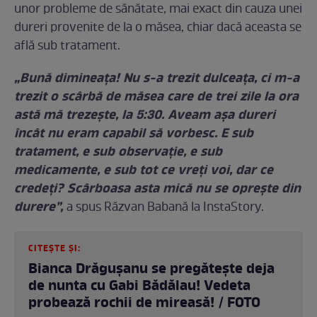
unor probleme de sănătate, mai exact din cauza unei
dureri provenite de la o măsea, chiar dacă aceasta se
află sub tratament.
„Bună dimineața! Nu s-a trezit dulceața, ci m-a
trezit o scârbă de măsea care de trei zile la ora
astă mă trezește, la 5:30. Aveam așa dureri
încât nu eram capabil să vorbesc. E sub
tratament, e sub observație, e sub
medicamente, e sub tot ce vreți voi, dar ce
credeți? Scârboasa asta mică nu se oprește din
durere”,
a spus Răzvan Babană la InstaStory.
CITEȘTE ȘI:
Bianca Drăgușanu se pregătește deja
de nunta cu Gabi Bădălau! Vedeta
probează rochii de mireasă! / FOTO