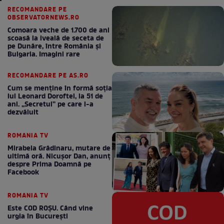
RECOMANDARE PE
OBSERVATORNEWS.RO
Comoara veche de 1.700 de ani
scoasă la iveală de seceta de
pe Dunăre, între România şi
Bulgaria. Imagini rare
RECOMANDARE PE AS.RO
Cum se menţine în formă soţia
lui Leonard Doroftei, la 51 de
ani. „Secretul” pe care l-a
dezvăluit
ROMANIA TV
Mirabela Grădinaru, mutare de
ultimă oră. Nicuşor Dan, anunţ
despre Prima Doamnă pe
Facebook
ROMANIA TV
Este COD ROŞU. Când vine
urgia în Bucureşti