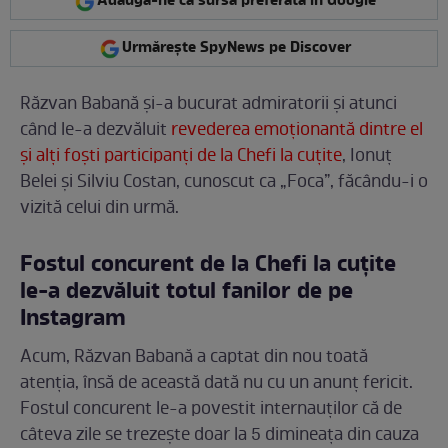
Adaugă-ne ca sursă preferată în Google
Urmărește SpyNews pe Discover
Răzvan Babană și-a bucurat admiratorii și atunci
când le-a dezvăluit
revederea emoționantă dintre el
și alți foști participanți de la Chefi la cuțite
, Ionuț
Belei și Silviu Costan, cunoscut ca „Foca”, făcându-i o
vizită celui din urmă.
Fostul concurent de la Chefi la cuțite
le-a dezvăluit totul fanilor de pe
Instagram
Acum, Răzvan Babană a captat din nou toată
atenția, însă de această dată nu cu un anunț fericit.
Fostul concurent le-a povestit internauților că de
câteva zile se trezește doar la 5 dimineața din cauza