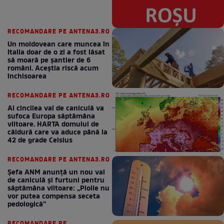
RECOMANDARE PE ANTENA3.RO
Un moldovean care muncea în
Italia doar de o zi a fost lăsat
să moară pe şantier de 6
români. Aceștia riscă acum
închisoarea
RECOMANDARE PE ANTENA3.RO
Al cincilea val de caniculă va
sufoca Europa săptămâna
viitoare. HARTA domului de
căldură care va aduce până la
42 de grade Celsius
RECOMANDARE PE ANTENA3.RO
Șefa ANM anunță un nou val
de caniculă și furtuni pentru
săptămâna viitoare: „Ploile nu
vor putea compensa seceta
pedologică”
RECOMANDARE PE