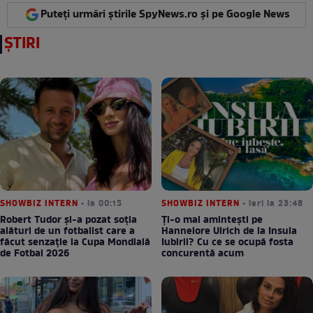
Puteți urmări știrile SpyNews.ro și pe Google News
ȘTIRI
SHOWBIZ INTERN
• la 00:15
SHOWBIZ INTERN
• ieri la 23:48
Robert Tudor și-a pozat soția
Ți-o mai amintești pe
alături de un fotbalist care a
Hannelore Ulrich de la Insula
făcut senzație la Cupa Mondială
Iubirii? Cu ce se ocupă fosta
de Fotbal 2026
concurentă acum