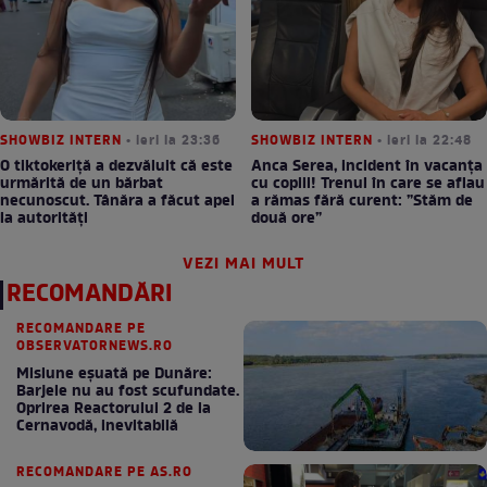
SHOWBIZ INTERN
• ieri la 23:36
SHOWBIZ INTERN
• ieri la 22:48
O tiktokeriță a dezvăluit că este
Anca Serea, incident în vacanța
urmărită de un bărbat
cu copiii! Trenul în care se aflau
necunoscut. Tânăra a făcut apel
a rămas fără curent: ”Stăm de
la autorități
două ore”
VEZI MAI MULT
RECOMANDĂRI
RECOMANDARE PE
OBSERVATORNEWS.RO
Misiune eșuată pe Dunăre:
Barjele nu au fost scufundate.
Oprirea Reactorului 2 de la
Cernavodă, inevitabilă
RECOMANDARE PE AS.RO