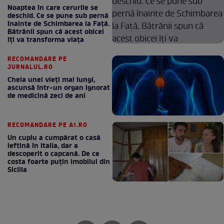
Noaptea în care cerurile se
deschid. Ce se pune sub pernă
înainte de Schimbarea la Față.
Bătrânii spun că acest obicei
îți va transforma viața
RECOMANDARE PE
JURNALUL.RO
Cheia unei vieți mai lungi,
ascunsă într-un organ ignorat
de medicină zeci de ani
RECOMANDARE PE A1.RO
Un cuplu a cumpărat o casă
ieftină în Italia, dar a
descoperit o capcană. De ce
costa foarte puțin imobilul din
Sicilia