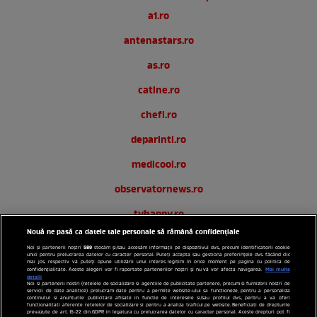
a1.ro
antenastars.ro
as.ro
catine.ro
chefi.ro
deparinti.ro
medicool.ro
observatornews.ro
tvhappy.ro
Nouă ne pasă ca datele tale personale să rămână confidențiale
useit.ro
589
Noi și partenerii noștri
stocăm și/sau accesăm informații pe dispozitivul dvs., precum identificatorii cookie
unici pentru prelucrarea datelor cu caracter personal. Puteți accepta sau gestiona preferințele dvs. făcând clic
zutv.ro
mai jos, respectiv vă puteți opune utilizării unui interes legitim în orice moment pe pagina cu politica de
Mai multe
confidențialitate. Aceste alegeri vor fi raportate partenerilor noștri și nu vă vor afecta navigarea.
detalii
Noi si partenerii nostri (retelele de socializare si agentiile de publicitate partenere, precum si furnizorii nostri de
Trends AntenaPLAY
servicii de date analitice) prelucram date pentru a permite website-ului sa functioneze, pentru a personaliza
continutul si anunturile publicitare afisate in functie de interesele si/sau profilul dvs., pentru a va oferi
functionalitati aferente retelelor de socializare si pentru a analiza traficul pe website. Beneficiati de drepturile
AntenaPLAY
prevazute de art. 15-22 din GDPR in legatura cu prelucrarea datelor cu caracter personal. Aceste drepturi pot fi