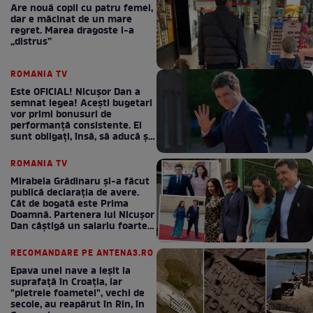
Are nouă copii cu patru femei,
dar e măcinat de un mare
regret. Marea dragoste l-a
„distrus”
ROMANIA TV
Este OFICIAL! Nicușor Dan a
semnat legea! Acești bugetari
vor primi bonusuri de
performanță consistente. Ei
sunt obligați, însă, să aducă și
bani la bugetul de stat
ROMANIA TV
Mirabela Grădinaru și-a făcut
publică declarația de avere.
Cât de bogată este Prima
Doamnă. Partenera lui Nicușor
Dan câștigă un salariu foarte
bun în fiecare lună!
RECOMANDARE PE ANTENA3.RO
Epava unei nave a ieșit la
suprafață în Croația, iar
"pietrele foametei", vechi de
secole, au reapărut în Rin, în