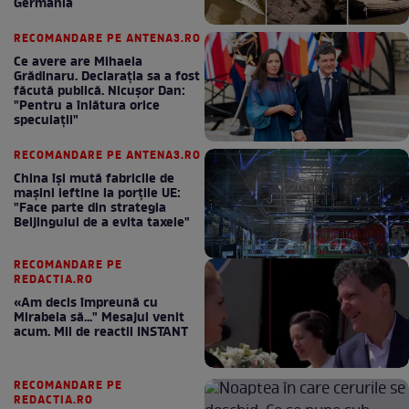
Germania
RECOMANDARE PE ANTENA3.RO
Ce avere are Mihaela
Grădinaru. Declarația sa a fost
făcută publică. Nicușor Dan:
"Pentru a înlătura orice
speculații"
RECOMANDARE PE ANTENA3.RO
China își mută fabricile de
mașini ieftine la porțile UE:
"Face parte din strategia
Beijingului de a evita taxele"
RECOMANDARE PE
REDACTIA.RO
«Am decis împreună cu
Mirabela să..." Mesajul venit
acum. Mii de reactii INSTANT
RECOMANDARE PE
REDACTIA.RO