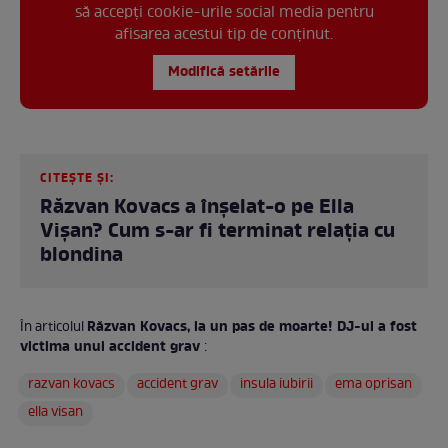
să accepți cookie-urile social media pentru
afisarea acestui tip de conținut.
Modifică setările
CITEȘTE ȘI:
Răzvan Kovacs a înșelat-o pe Ella
Vișan? Cum s-ar fi terminat relația cu
blondina
Răzvan Kovacs, la un pas de moarte! DJ-ul a fost
În articolul
victima unui accident grav
:
razvan kovacs
accident grav
insula iubirii
ema oprisan
ella visan