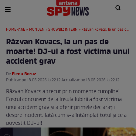
HOMEPAGE
»
MONDEN
»
SHOWBIZ INTERN
» Răzvan Kovacs, la un pas de moarte! DJ-ul a fost victima unui accident grav
Răzvan Kovacs, la un pas de
moarte! DJ-ul a fost victima unui
accident grav
Elena Boruz
De
.
Publicat pe 18.05.2026 la 22:12 Actualizat pe 18.05.2026 la 22:12
Răzvan Kovacs a trecut prin momente cumplite!
Fostul concurent de la Insula Iubirii a fost victima
unui accident grav și a oferit primele declarații
despre incident. Iată cum s-a întâmplat totul și ce a
povestit DJ-ul!