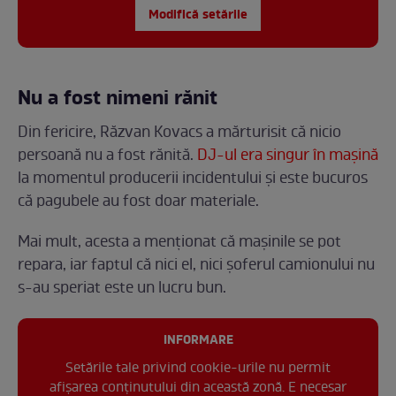
Modifică setările
Nu a fost nimeni rănit
Din fericire, Răzvan Kovacs a mărturisit că nicio
persoană nu a fost rănită.
DJ-ul era singur în mașină
la momentul producerii incidentului și este bucuros
că pagubele au fost doar materiale.
Mai mult, acesta a menționat că mașinile se pot
repara, iar faptul că nici el, nici șoferul camionului nu
s-au speriat este un lucru bun.
INFORMARE
Setările tale privind cookie-urile nu permit
afișarea conținutului din această zonă. E necesar