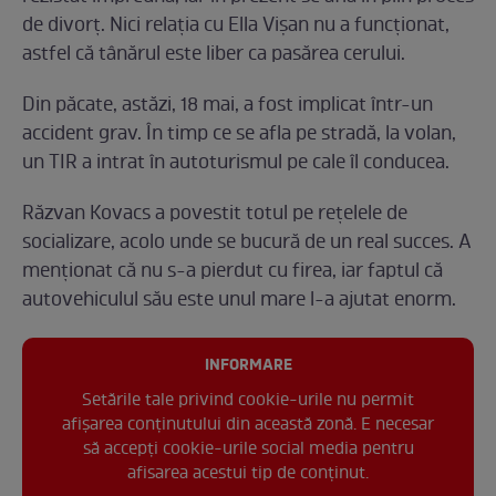
de divorț. Nici relația cu Ella Vișan nu a funcționat,
astfel că tânărul este liber ca pasărea cerului.
Din păcate, astăzi, 18 mai, a fost implicat într-un
accident grav. În timp ce se afla pe stradă, la volan,
un TIR a intrat în autoturismul pe cale îl conducea.
Răzvan Kovacs a povestit totul pe rețelele de
socializare, acolo unde se bucură de un real succes. A
menționat că nu s-a pierdut cu firea, iar faptul că
autovehiculul său este unul mare l-a ajutat enorm.
INFORMARE
Setările tale privind cookie-urile nu permit
afișarea conținutului din această zonă. E necesar
să accepți cookie-urile social media pentru
afisarea acestui tip de conținut.