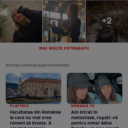
+2
MAI MULTE FOTOGRAFII
Articolul continuă după recomandări
PLAYTECH
ROMANIA TV
Facultatea din România
Am intrat în
la care nu mai vrea
metastaze, rugaţi-vă
nimeni să înveţe. A
pentru mine! Alina