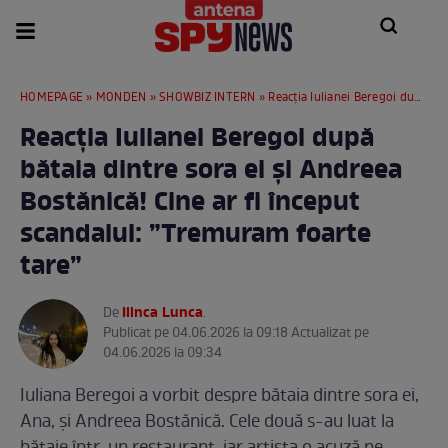
HOMEPAGE
»
MONDEN
»
SHOWBIZ INTERN
» Reacția Iulianei Beregoi după bătaia dintre sora ei și Andreea Bostănică! Cine ar fi început scandalul: ”Tremuram foarte tare”
Reacția Iulianei Beregoi după
bătaia dintre sora ei și Andreea
Bostănică! Cine ar fi început
scandalul: ”Tremuram foarte
tare”
Ilinca Lunca
De
.
Publicat pe 04.06.2026 la 09:18 Actualizat pe
04.06.2026 la 09:34
Iuliana Beregoi a vorbit despre bătaia dintre sora ei,
Ana, și Andreea Bostănică. Cele două s-au luat la