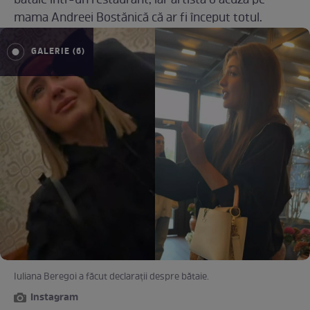
bătaie într-un restaurant, iar artista o acuză pe
mama Andreei Bostănică că ar fi început totul.
GALERIE (6)
Iuliana Beregoi a făcut declarații despre bătaie.
Instagram