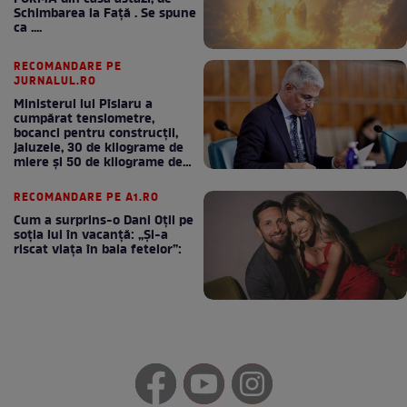
Schimbarea la Față . Se spune
ca ....
RECOMANDARE PE
JURNALUL.RO
Ministerul lui Pîslaru a
cumpărat tensiometre,
bocanci pentru construcții,
jaluzele, 30 de kilograme de
miere și 50 de kilograme de
cafea
RECOMANDARE PE A1.RO
Cum a surprins-o Dani Oțil pe
soția lui în vacanță: „Și-a
riscat viața în baia fetelor”: