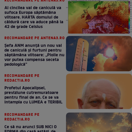
RECOMANDARE PE ANTENA3.RO
Al cincilea val de caniculă va
sufoca Europa săptămâna
viitoare. HARTA domului de
căldură care va aduce până la
42 de grade Celsius
RECOMANDARE PE ANTENA3.RO
Șefa ANM anunță un nou val
de caniculă și furtuni pentru
săptămâna viitoare: „Ploile nu
vor putea compensa seceta
pedologică”
RECOMANDARE PE
REDACTIA.RO
Profetul Apocalipsei,
previziune cutremuratoare
pentru final de an. Ce se va
intampla cu LUMEA e TERIBIL
RECOMANDARE PE
REDACTIA.RO
Ce să nu arunci SUB NICI O
FORMA din casă astăzi, de