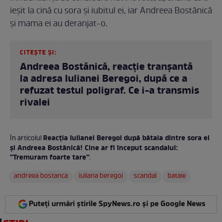
ieșit la cină cu sora și iubitul ei, iar Andreea Bostănică
și mama ei au deranjat-o.
CITEȘTE ȘI:
Andreea Bostănică, reacție tranșantă
la adresa Iulianei Beregoi, după ce a
refuzat testul poligraf. Ce i-a transmis
rivalei
Reacția Iulianei Beregoi după bătaia dintre sora ei
În articolul
și Andreea Bostănică! Cine ar fi început scandalul:
”Tremuram foarte tare”
:
andreea bostanca
iuliana beregoi
scandal
bataie
Puteți urmări știrile SpyNews.ro și pe Google News