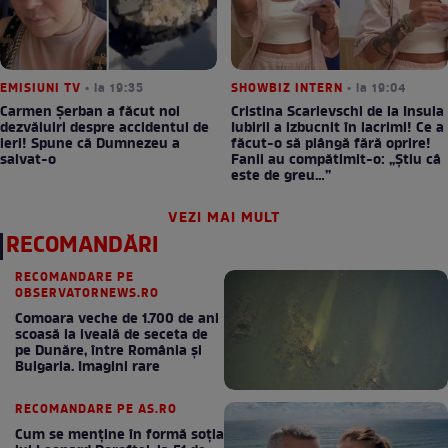
EMISIUNI TV
• la 19:35
SHOWBIZ INTERN
• la 19:04
Carmen Șerban a făcut noi
Cristina Scarlevschi de la Insula
dezvăluiri despre accidentul de
Iubirii a izbucnit în lacrimi! Ce a
ieri! Spune că Dumnezeu a
făcut-o să plângă fără oprire!
salvat-o
Fanii au compătimit-o: „Știu câ
este de greu…”
VEZI MAI MULT
RECOMANDĂRI
RECOMANDARE PE
OBSERVATORNEWS.RO
Comoara veche de 1.700 de ani
scoasă la iveală de seceta de
pe Dunăre, între România şi
Bulgaria. Imagini rare
RECOMANDARE PE AS.RO
Cum se menţine în formă soţia