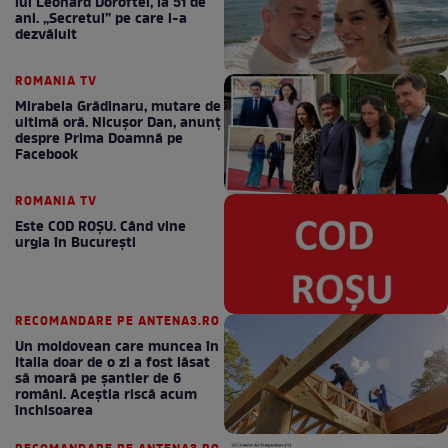
lui Leonard Doroftei, la 51 de
ani. „Secretul” pe care l-a
dezvăluit
ROMANIA TV
Mirabela Grădinaru, mutare de
ultimă oră. Nicuşor Dan, anunţ
despre Prima Doamnă pe
Facebook
ROMANIA TV
Este COD ROŞU. Când vine
urgia în Bucureşti
RECOMANDARE PE ANTENA3.RO
Un moldovean care muncea în
Italia doar de o zi a fost lăsat
să moară pe şantier de 6
români. Aceștia riscă acum
închisoarea