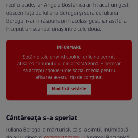
replici acide, iar Angela Bostănică ar fi făcut un gest
obscen față de Iuliana Beregoi și sora ei. Iuliana
Beregoi i-ar fi răspuns prin același gest, iar astfel a
început un scandal uriaș între cele două.
INFORMARE
Setările tale privind cookie-urile nu permit
afișarea conținutului din această zonă. E necesar
să accepți cookie-urile social media pentru
afisarea acestui tip de conținut.
Modifică setările
Cântăreața s-a speriat
Iuliana Beregoi a mărturisit că s-a simțit intimidată