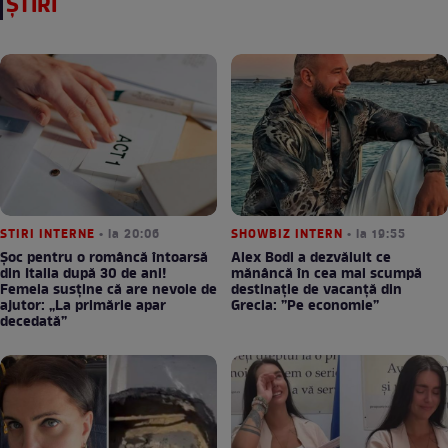
ȘTIRI
STIRI INTERNE
• la 20:06
SHOWBIZ INTERN
• la 19:55
Șoc pentru o româncă întoarsă
Alex Bodi a dezvăluit ce
din Italia după 30 de ani!
mănâncă în cea mai scumpă
Femeia susține că are nevoie de
destinație de vacanță din
ajutor: „La primărie apar
Grecia: ”Pe economie”
decedată”