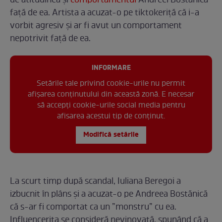
de atitudinea și
comportamentul
Andreei Bostănică
față de ea. Artista a acuzat-o pe tiktokeriță că i-a
vorbit agresiv și ar fi avut un comportament
nepotrivit față de ea.
INFORMARE
Setările tale privind cookie-urile nu permit
afișarea conținutului din această zonă. E necesar
să accepți cookie-urile social media pentru
afisarea acestui tip de conținut.
Modifică setările
La scurt timp după scandal, Iuliana Beregoi a
izbucnit în plâns și a acuzat-o pe Andreea Bostănică
că s-ar fi comportat ca un ”monstru” cu ea.
Influencerița se consideră nevinovată, spunând că a