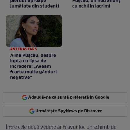
pierdut aproape
Puşcău, un nou anunţ
jumătate din studenţi
cu ochii în lacrimi
ANTENASTARS
Alina Pușcău, despre
lupta cu lipsa de
încredere: „Aveam
foarte multe gânduri
negative”
Adaugă-ne ca sursă preferată în Google
Urmărește SpyNews pe Discover
Între cele două vedete ar fi avut loc un schimb de