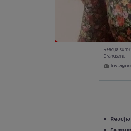
Reacția surpr
Drăgușanu
Instagr
Reacția
Ce spun