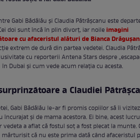
ntre Gabi Bădălău și Claudia Pătrășcanu este departe
imagini
Cei doi sunt încă în plin divorț, iar noile
oare cu afaceristul alături de Bianca Drăgușa
acție extrem de dură din partea vedetei. Claudia Păt
lusivitate cu reporterii Antena Stars despre „escapa
 în Dubai și cum vede acum relația cu acesta.
surprinzătoare a Claudiei Pătrășc
tei, Gabi Bădălău le-ar fi promis copiilor să îi vizite
u încurajat și de mama acestora. Ei bine, acest lucr
r vedeta a aflat că fostul soț a fost plecat la munte.
 mărturisit că nu este prima dată când afaceristul 