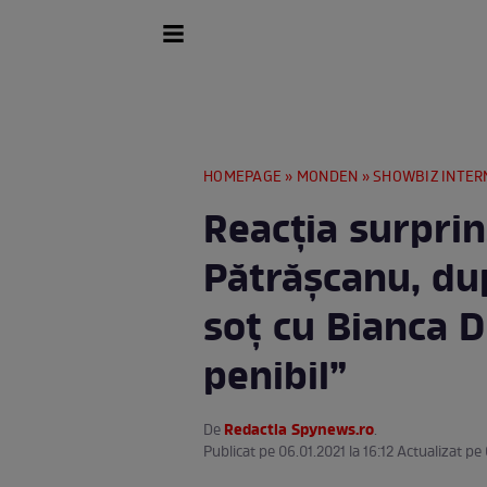
HOMEPAGE
»
MONDEN
»
SHOWBIZ INTER
Reacția surprin
Pătrășcanu, dup
soț cu Bianca D
penibil”
Redactia Spynews.ro
De
.
Publicat pe 06.01.2021 la 16:12 Actualizat pe 