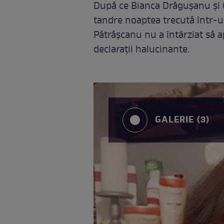
După ce Bianca Drăgușanu și G
tandre noaptea trecută într-un
Pătrășcanu nu a întârziat să a
declarații halucinante.
GALERIE (3)