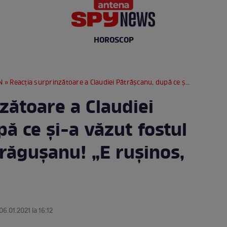
HOROSCOP
N
» Reacția surprinzătoare a Claudiei Pătrășcanu, după ce și-a văzut fostul soț cu Bianca Drăgușanu! „E rușinos, penibil”
zătoare a Claudiei
ă ce și-a văzut fostul
răgușanu! „E rușinos,
06.01.2021 la 16:12