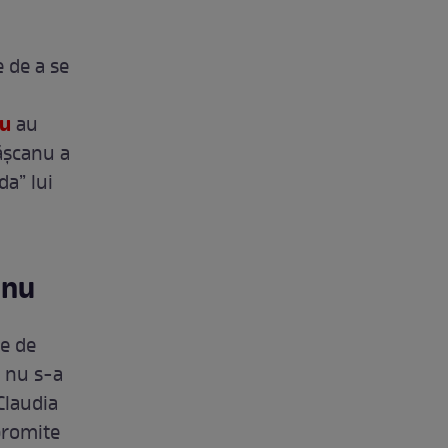
 de a se
nu
au
rășcanu a
da” lui
anu
ze de
u nu s-a
 Claudia
promite