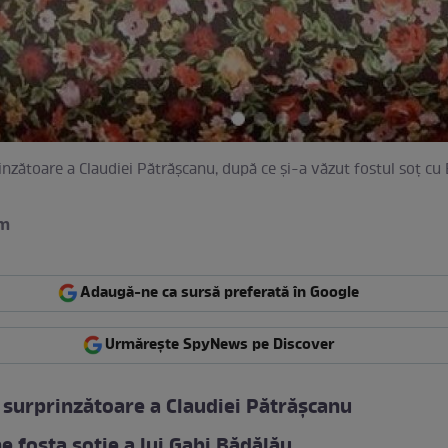
inzătoare a Claudiei Pătrășcanu, după ce și-a văzut fostul soț cu
am
Adaugă-ne ca sursă preferată în Google
Urmărește SpyNews pe Discover
 surprinzătoare a Claudiei Pătrășcanu
e fosta soție a lui Gabi Bădălău