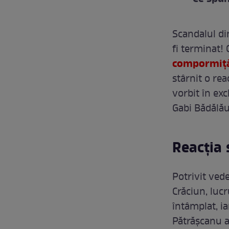
Scandalul di
fi terminat! 
compormițăt
stârnit o re
vorbit în exc
Gabi Bădălău
Reacția 
Potrivit vede
Crăciun, lucr
întâmplat, ia
Pătrășcanu a