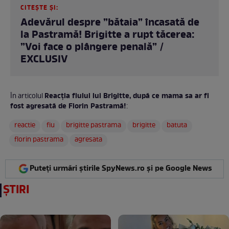
CITEȘTE ȘI:
Adevărul despre ”bătaia” încasată de
la Pastramă! Brigitte a rupt tăcerea:
”Voi face o plângere penală” /
EXCLUSIV
Reacția fiului lui Brigitte, după ce mama sa ar fi
În articolul
fost agresată de Florin Pastramă!
:
reactie
fiu
brigitte pastrama
brigitte
batuta
florin pastrama
agresata
Puteți urmări știrile SpyNews.ro și pe Google News
ȘTIRI