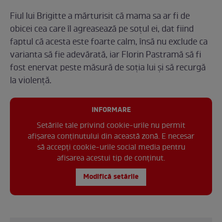
Fiul lui Brigitte a mărturisit că mama sa ar fi de
obicei cea care îl agreasează pe soțul ei, dat fiind
faptul că acesta este foarte calm, însă nu exclude ca
varianta să fie adevărată, iar Florin Pastramă să fi
fost enervat peste măsură de soția lui și să recurgă
la violență.
INFORMARE
Setările tale privind cookie-urile nu permit
afișarea conținutului din această zonă. E necesar
să accepți cookie-urile social media pentru
afisarea acestui tip de conținut.
Modifică setările