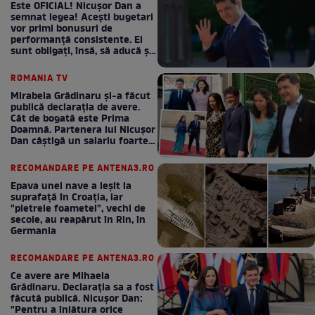
Este OFICIAL! Nicușor Dan a
semnat legea! Acești bugetari
vor primi bonusuri de
performanță consistente. Ei
sunt obligați, însă, să aducă și
bani la bugetul de stat
ROMANIA TV
Mirabela Grădinaru și-a făcut
publică declarația de avere.
Cât de bogată este Prima
Doamnă. Partenera lui Nicușor
Dan câștigă un salariu foarte
bun în fiecare lună!
RECOMANDARE PE ANTENA3.RO
Epava unei nave a ieșit la
suprafață în Croația, iar
"pietrele foametei", vechi de
secole, au reapărut în Rin, în
Germania
RECOMANDARE PE ANTENA3.RO
Ce avere are Mihaela
Grădinaru. Declarația sa a fost
făcută publică. Nicușor Dan:
"Pentru a înlătura orice