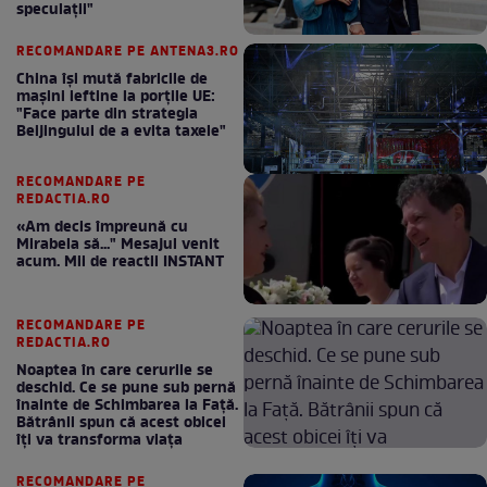
speculații"
RECOMANDARE PE ANTENA3.RO
China își mută fabricile de
mașini ieftine la porțile UE:
"Face parte din strategia
Beijingului de a evita taxele"
RECOMANDARE PE
REDACTIA.RO
«Am decis împreună cu
Mirabela să..." Mesajul venit
acum. Mii de reactii INSTANT
RECOMANDARE PE
REDACTIA.RO
Noaptea în care cerurile se
deschid. Ce se pune sub pernă
înainte de Schimbarea la Față.
Bătrânii spun că acest obicei
îți va transforma viața
RECOMANDARE PE