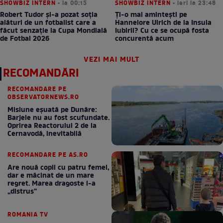
SHOWBIZ INTERN
• la 00:15
SHOWBIZ INTERN
• ieri la 23:48
Robert Tudor și-a pozat soția
Ți-o mai amintești pe
alături de un fotbalist care a
Hannelore Ulrich de la Insula
făcut senzație la Cupa Mondială
Iubirii? Cu ce se ocupă fosta
de Fotbal 2026
concurentă acum
VEZI MAI MULT
RECOMANDĂRI
RECOMANDARE PE
OBSERVATORNEWS.RO
Misiune eșuată pe Dunăre:
Barjele nu au fost scufundate.
Oprirea Reactorului 2 de la
Cernavodă, inevitabilă
RECOMANDARE PE AS.RO
Are nouă copii cu patru femei,
dar e măcinat de un mare
regret. Marea dragoste l-a
„distrus”
ROMANIA TV