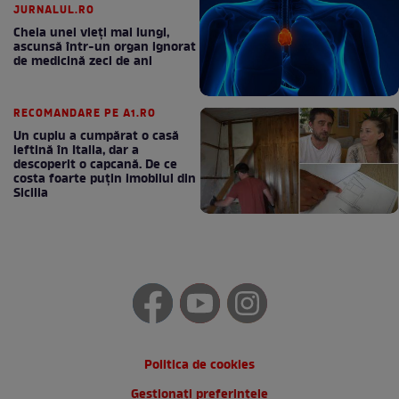
JURNALUL.RO
Cheia unei vieți mai lungi,
ascunsă într-un organ ignorat
de medicină zeci de ani
RECOMANDARE PE A1.RO
Un cuplu a cumpărat o casă
ieftină în Italia, dar a
descoperit o capcană. De ce
costa foarte puțin imobilul din
Sicilia
Politica de cookies
Gestionați preferințele