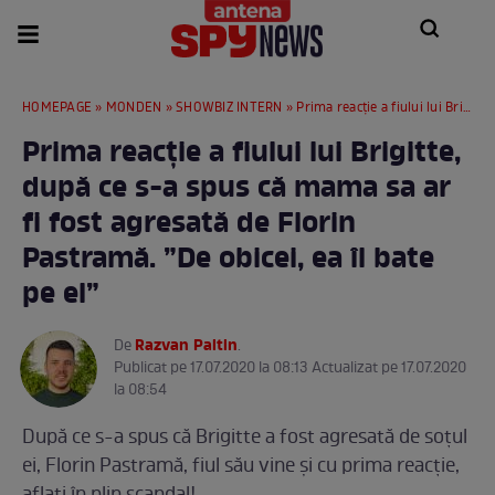
HOMEPAGE
»
MONDEN
»
SHOWBIZ INTERN
» Prima reacție a fiului lui Brigitte, după ce s-a spus că mama sa ar fi fost agresată de Florin Pastramă. ”De obicei, ea îl bate pe el”
Prima reacție a fiului lui Brigitte,
după ce s-a spus că mama sa ar
fi fost agresată de Florin
Pastramă. ”De obicei, ea îl bate
pe el”
Razvan Paltin
De
.
Publicat pe 17.07.2020 la 08:13 Actualizat pe 17.07.2020
la 08:54
După ce s-a spus că Brigitte a fost agresată de soțul
ei, Florin Pastramă, fiul său vine și cu prima reacție,