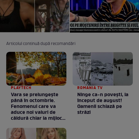
Articolul continuă după recomandări
PLAYTECH
ROMANIA TV
Vara se prelungeşte
Ninge ca-n povești, la
până în octombrie.
început de august!
Fenomenul care va
Oamenii schiază pe
aduce noi valuri de
străzi
căldură chiar la mijlocul
toamnei