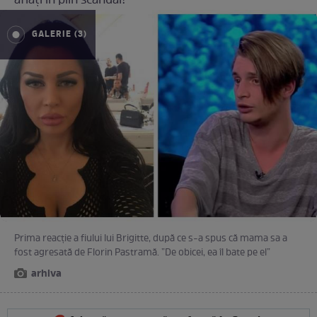
aflați în plin scandal!
GALERIE (3)
Prima reacție a fiului lui Brigitte, după ce s-a spus că mama sa a
fost agresată de Florin Pastramă. ”De obicei, ea îl bate pe el”
arhiva