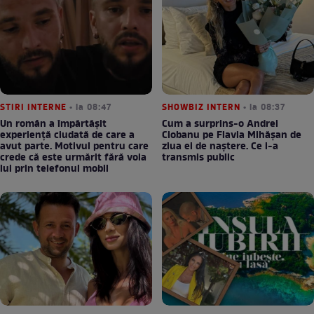
STIRI INTERNE
• la 08:47
SHOWBIZ INTERN
• la 08:37
Un român a împărtășit
Cum a surprins-o Andrei
experiență ciudată de care a
Ciobanu pe Flavia Mihășan de
avut parte. Motivul pentru care
ziua ei de naștere. Ce i-a
crede că este urmărit fără voia
transmis public
lui prin telefonul mobil