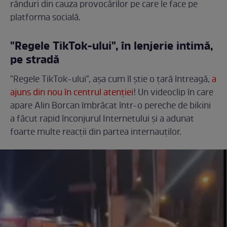
rânduri din cauza provocărilor pe care le face pe
platforma socială.
"Regele TikTok-ului", în lenjerie intimă,
pe stradă
"Regele TikTok-ului", așa cum îl știe o țară întreagă,
a
ajuns din nou în centrul atenției
! Un videoclip în care
apare Alin Borcan îmbrăcat într-o pereche de bikini
a făcut rapid înconjurul Internetului și a adunat
foarte multe reacții din partea internauților.