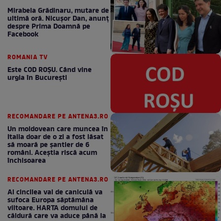
Mirabela Grădinaru, mutare de
ultimă oră. Nicuşor Dan, anunţ
despre Prima Doamnă pe
Facebook
ROMANIA TV
Este COD ROŞU. Când vine
urgia în Bucureşti
RECOMANDARE PE ANTENA3.RO
Un moldovean care muncea în
Italia doar de o zi a fost lăsat
să moară pe şantier de 6
români. Aceștia riscă acum
închisoarea
RECOMANDARE PE ANTENA3.RO
Al cincilea val de caniculă va
sufoca Europa săptămâna
viitoare. HARTA domului de
căldură care va aduce până la