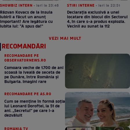
SHOWBIZ INTERN
• ieri la 23:46
STIRI INTERNE
• ieri la 22:51
Răzvan Kovacs de la Insula
Declarația exclusivă a unei
Iubirii a făcut un anunț
locatare din blocul din Sectorul
important! Are legătura cu
4, în care s-a produs explozia.
iubita lui: "A spus da!"
Vecinii au sunat la 112
VEZI MAI MULT
RECOMANDĂRI
RECOMANDARE PE
OBSERVATORNEWS.RO
Comoara veche de 1.700 de ani
scoasă la iveală de seceta de
pe Dunăre, între România şi
Bulgaria. Imagini rare
RECOMANDARE PE AS.RO
Cum se menţine în formă soţia
lui Leonard Doroftei, la 51 de
ani. „Secretul” pe care l-a
dezvăluit
ROMANIA TV