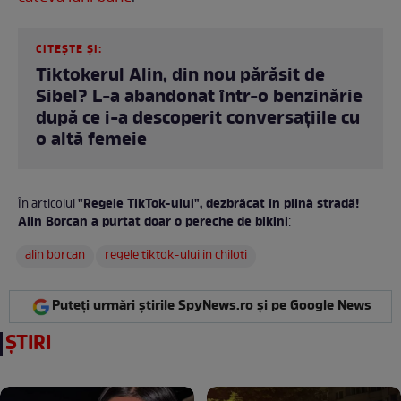
CITEȘTE ȘI:
Tiktokerul Alin, din nou părăsit de
Sibel? L-a abandonat într-o benzinărie
după ce i-a descoperit conversațiile cu
o altă femeie
"Regele TikTok-ului", dezbrăcat în plină stradă!
În articolul
Alin Borcan a purtat doar o pereche de bikini
:
alin borcan
regele tiktok-ului in chiloti
Puteți urmări știrile SpyNews.ro și pe Google News
ȘTIRI