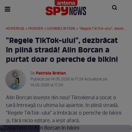
HOMEPAGE
»
MONDEN
»
SHOWBIZ INTERN
» "Regele TikTok-ului", dezbrăcat în plină stradă! Alin Borcan a purtat doar o pereche de bikini
"Regele TikTok-ului", dezbrăcat
în plină stradă! Alin Borcan a
purtat doar o pereche de bikini
Patrisia Brătan
De
.
Publicat pe 14.05.2026 la 17:24 Actualizat pe
14.05.2026 la 17:24
Alin Borcan lovește din nou! Tiktokerul a șocat o
țară întreagă cu ultima lui apariție, în plină stradă.
"Regele TikTok-ului" a îmbrăcat o pereche de bikini
și, fără nicio ezitare, a ieșit afară.