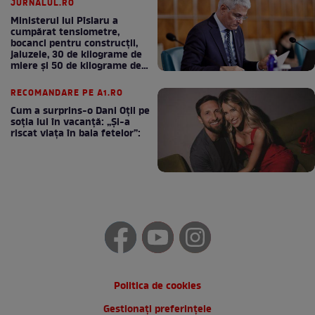
JURNALUL.RO
Ministerul lui Pîslaru a
cumpărat tensiometre,
bocanci pentru construcții,
jaluzele, 30 de kilograme de
miere și 50 de kilograme de
cafea
RECOMANDARE PE A1.RO
Cum a surprins-o Dani Oțil pe
soția lui în vacanță: „Și-a
riscat viața în baia fetelor”:
Politica de cookies
Gestionați preferințele