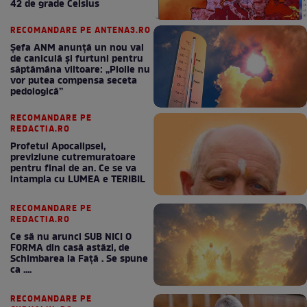
42 de grade Celsius
RECOMANDARE PE ANTENA3.RO
Șefa ANM anunță un nou val
de caniculă și furtuni pentru
săptămâna viitoare: „Ploile nu
vor putea compensa seceta
pedologică”
RECOMANDARE PE
REDACTIA.RO
Profetul Apocalipsei,
previziune cutremuratoare
pentru final de an. Ce se va
intampla cu LUMEA e TERIBIL
RECOMANDARE PE
REDACTIA.RO
Ce să nu arunci SUB NICI O
FORMA din casă astăzi, de
Schimbarea la Față . Se spune
ca ....
RECOMANDARE PE