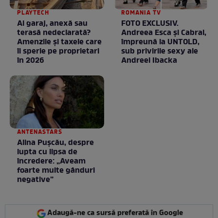
PLAYTECH
ROMANIA TV
Ai garaj, anexă sau
FOTO EXCLUSIV.
terasă nedeclarată?
Andreea Esca şi Cabral,
Amenzile și taxele care
împreună la UNTOLD,
îi sperie pe proprietari
sub privirile sexy ale
în 2026
Andreei Ibacka
ANTENASTARS
Alina Pușcău, despre
lupta cu lipsa de
încredere: „Aveam
foarte multe gânduri
negative”
Adaugă-ne ca sursă preferată în Google