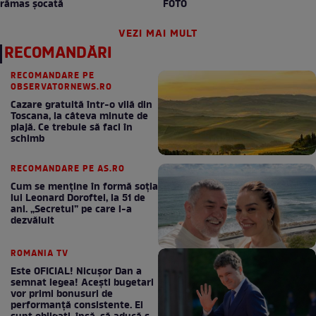
rămas șocată
FOTO
VEZI MAI MULT
RECOMANDĂRI
RECOMANDARE PE
OBSERVATORNEWS.RO
Cazare gratuită într-o vilă din
Toscana, la câteva minute de
plajă. Ce trebuie să faci în
schimb
RECOMANDARE PE AS.RO
Cum se menţine în formă soţia
lui Leonard Doroftei, la 51 de
ani. „Secretul” pe care l-a
dezvăluit
ROMANIA TV
Este OFICIAL! Nicușor Dan a
semnat legea! Acești bugetari
vor primi bonusuri de
performanță consistente. Ei