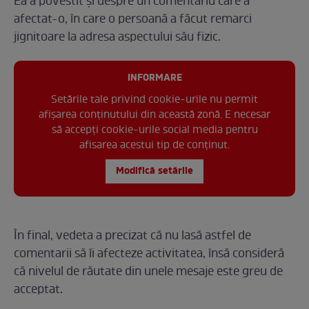
Ea a povestit și despre un comentariu care a
afectat-o, în care o persoană a făcut remarci
jignitoare la adresa aspectului său fizic.
INFORMARE
Setările tale privind cookie-urile nu permit
afișarea conținutului din această zonă. E necesar
să accepți cookie-urile social media pentru
afisarea acestui tip de conținut.
Modifică setările
În final, vedeta a precizat că nu lasă astfel de
comentarii să îi afecteze activitatea, însă consideră
că nivelul de răutate din unele mesaje este greu de
acceptat.