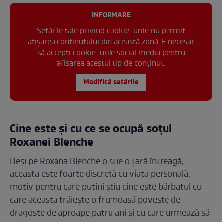
INFORMARE
Setările tale privind cookie-urile nu permit
afișarea conținutului din această zonă. E necesar
să accepți cookie-urile social media pentru
afisarea acestui tip de conținut.
Modifică setările
Cine este și cu ce se ocupă soțul
Roxanei Blenche
Deși pe Roxana Blenche o știe o țară întreagă,
aceasta este foarte discretă cu viața personală,
motiv pentru care puțini știu cine este bărbatul cu
care aceasta trăiește o frumoasă poveste de
dragoste de aproape patru ani și cu care urmează să