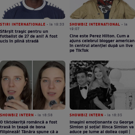
STIRI INTERNATIONALE
• la 19:33
SHOWBIZ INTERNATIONAL
• la
19:07
Sfârșit tragic pentru un
Cine este Perez Hilton. Cum a
fotbalist de 27 de ani! A fost
ajuns celebrul blogger american
ucis în plină stradă
în centrul atenției după un live
pe TikTok
SHOWBIZ INTERN
• la 18:58
SHOWBIZ INTERN
• la 18:35
O tiktokeriță româncă a fost
Imagini emoționante cu George
trasă în țeapă de bona
Simion și soția! Ilinca Simion va
filipineză! Tânăra spune că a
aduce pe lume al doilea copil |