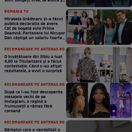
sunt obligați, însă, să aducă și
bani la bugetul de stat
ROMANIA TV
Mirabela Grădinaru și-a făcut
publică declarația de avere.
Cât de bogată este Prima
Doamnă. Partenera lui Nicușor
Dan câștigă un salariu foarte
bun în fiecare lună!
RECOMANDARE PE ANTENA3.RO
O învățătoare din Sibiu a luat
4,90 la Titularizare și a făcut
contestație. Când s-au afișat
rezultatele, a avut o surpriză
RECOMANDARE PE ANTENA3.RO
După ce i-au fost descoperite
mesajele vechi de pe
Instagram, o regină a
frumuseții a rămas fără
coroană
RECOMANDARE PE ANTENA3.RO
Bărbatul care a vandalizat o