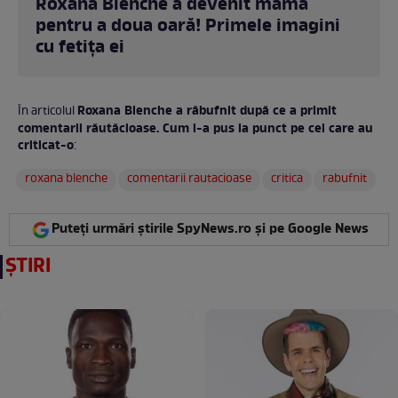
Roxana Blenche a devenit mamă
pentru a doua oară! Primele imagini
cu fetița ei
Roxana Blenche a răbufnit după ce a primit
În articolul
comentarii răutăcioase. Cum i-a pus la punct pe cei care au
criticat-o
:
roxana blenche
comentarii rautacioase
critica
rabufnit
Puteți urmări știrile SpyNews.ro și pe Google News
ȘTIRI