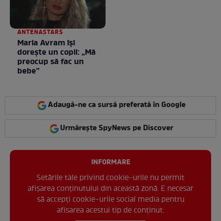
ANTENASTARS
Maria Avram își
dorește un copil: „Mă
preocup să fac un
bebe”
Adaugă-ne ca sursă preferată în Google
Urmărește SpyNews pe Discover
INFORMARE
Setările tale privind cookie-urile nu permit
afișarea conținutului din această zonă. E necesar
să accepți cookie-urile social media pentru
afisarea acestui tip de conținut.