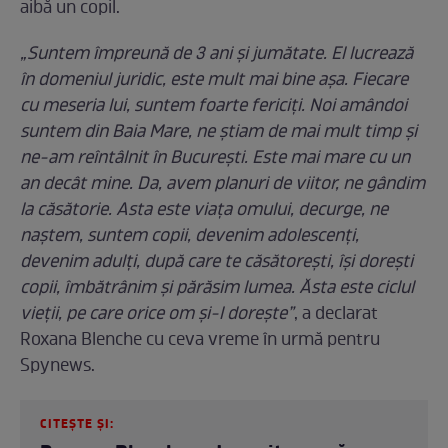
aibă un copil.
„Suntem împreună de 3 ani și jumătate. El lucrează
în domeniul juridic, este mult mai bine așa. Fiecare
cu meseria lui, suntem foarte fericiți. Noi amândoi
suntem din Baia Mare, ne știam de mai mult timp și
ne-am reîntâlnit în București. Este mai mare cu un
an decât mine. Da, avem planuri de viitor, ne gândim
la căsătorie. Asta este viața omului, decurge, ne
naștem, suntem copii, devenim adolescenți,
devenim adulți, după care te căsătorești, își dorești
copii, îmbătrânim și părăsim lumea. Ăsta este ciclul
vieții, pe care orice om și-l dorește”
, a declarat
Roxana Blenche cu ceva vreme în urmă pentru
Spynews.
CITEȘTE ȘI: