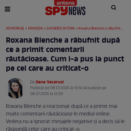
HOMEPAGE
»
MONDEN
»
SHOWBIZ INTERN
» Roxana Blenche a răbufnit după ce a primit comentarii răutăcioase. Cum i-a pus la punct pe cei care au criticat-o
Roxana Blenche a răbufnit după
ce a primit comentarii
răutăcioase. Cum i-a pus la punct
pe cei care au criticat-o
Oana Vacarusi
De
.
Publicat pe 08.07.2026 la 10:10 Actualizat pe
08.07.2026 la 12:00
Roxana Blenche a reacționat după ce a primit mai
multe comentarii răutăcioase în mediul online.
Vedeta nu a ignorat mesajele negative și a decis să le
răspundă celor care au criticat-o.