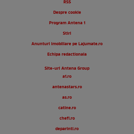
RSS
Despre cookie
Program Antena 1
Stiri
Anunturi imobiliare pe Lajumate.ro
Echipa redactionala
Site-uri Antena Group
a1.ro
antenastars.ro
as.ro
catine.ro
chefi.ro
deparinti.ro