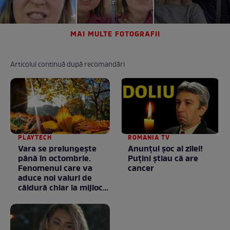
MAI MULTE FOTOGRAFII
Articolul continuă după recomandări
PLAYTECH
ROMANIA TV
Vara se prelungeşte
Anunţul şoc al zilei!
până în octombrie.
Puţini ştiau că are
Fenomenul care va
cancer
aduce noi valuri de
căldură chiar la mijlocul
toamnei