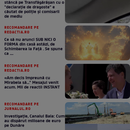
stâncă pe Transfăgărășan cu o
"declaraţie de dragoste" e
căutat de poliție și comisarii
de mediu
RECOMANDARE PE
REDACTIA.RO
Ce să nu arunci SUB NICI O
FORMA din casă astăzi, de
Schimbarea la Față . Se spune
ca ....
RECOMANDARE PE
REDACTIA.RO
«Am decis împreună cu
Mirabela să..." Mesajul venit
acum. Mii de reactii INSTANT
RECOMANDARE PE
JURNALUL.RO
Investigație, Canalul Bala: Cum
au dispărut milioane de euro
pe Dunăre