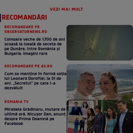
VEZI MAI MULT
RECOMANDĂRI
RECOMANDARE PE
OBSERVATORNEWS.RO
Comoara veche de 1.700 de ani
scoasă la iveală de seceta de
pe Dunăre, între România şi
Bulgaria. Imagini rare
RECOMANDARE PE AS.RO
Cum se menţine în formă soţia
lui Leonard Doroftei, la 51 de
ani. „Secretul” pe care l-a
dezvăluit
ROMANIA TV
Mirabela Grădinaru, mutare de
ultimă oră. Nicuşor Dan, anunţ
despre Prima Doamnă pe
Facebook