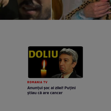
ROMANIA TV
Anunţul şoc al zilei! Puţini
ştiau că are cancer