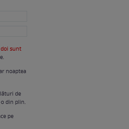
 doi sunt
e.
iar noaptea
lături de
-o din plin.
ace pe