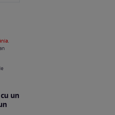
ânia
.
lan
ie
 cu un
 un