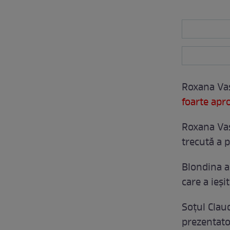
Roxana Vaș
foarte apro
Roxana Vaș
trecută a p
Blondina a
care a ieși
Soțul Clau
prezentato