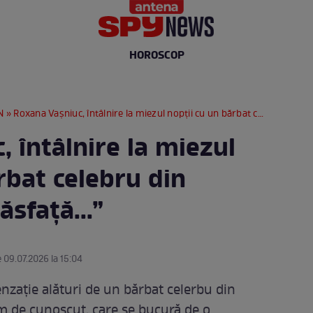
HOROSCOP
N
» Roxana Vașniuc, întâlnire la miezul nopții cu un bărbat celebru din România: „Mă răsfață...”
 întâlnire la miezul
rbat celebru din
sfață...”
e 09.07.2026 la 15:04
nzație alături de un bărbat celerbu din
m de cunoscut, care se bucură de o