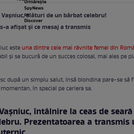
Vașniuc, alături de un bărbat celebru!
 s-a afișat și ce mesaj a transmis
iuc este
una dintre cele mai râvnite femei din Rom
bil și se bucură de un succes colosal, mai ales pe p
esc după un simplu salut, însă blondina pare-se să f
 momentan, în special pe cariera sa.
așniuc, întâlnire la ceas de seară
elebru. Prezentatoarea a transmis
uternic