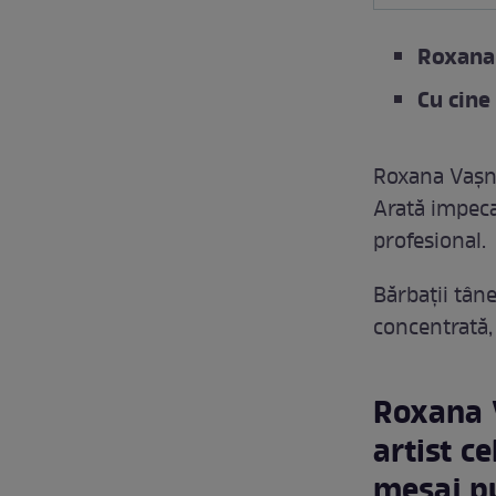
Roxana 
Cu cine
Roxana Vașn
Arată impeca
profesional.
Bărbații tân
concentrată,
Roxana V
artist c
mesaj p