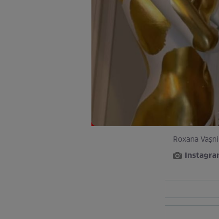
Roxana Vașniu
Instagr