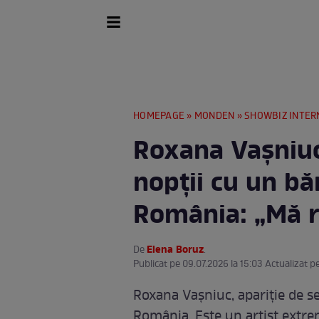
HOMEPAGE
»
MONDEN
»
SHOWBIZ INTER
Roxana Vașniuc,
nopții cu un bă
România: „Mă ră
Elena Boruz
De
.
Publicat pe 09.07.2026 la 15:03 Actualizat p
Roxana Vașniuc, apariție de se
România. Este un artist extre