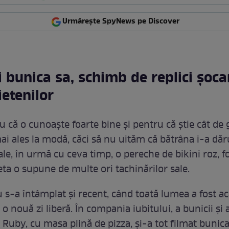
Urmărește SpyNews pe Discover
 bunica sa, schimb de replici șoca
ietenilor
ru că o cunoaște foarte bine și pentru că știe cât de
mai ales la modă, căci să nu uităm că bătrâna i-a dă
le, în urmă cu ceva timp, o pereche de bikini roz, f
eta o supune de multe ori tachinărilor sale.
 s-a întâmplat și recent, când toată lumea a fost ac
o nouă zi liberă. În compania iubitului, a bunicii și 
, Ruby, cu masa plină de pizza, și-a tot filmat buni