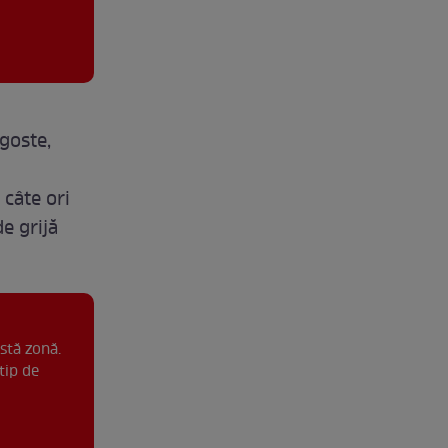
goste,
 câte ori
e grijă
stă zonă.
tip de