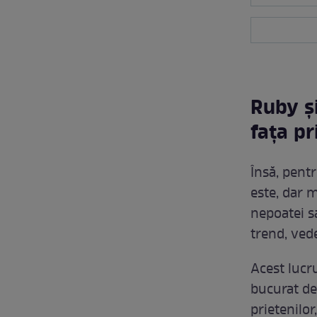
Ruby și
fața pr
Însă, pent
este, dar 
nepoatei sa
trend, ved
Acest lucru
bucurat de 
prietenilor