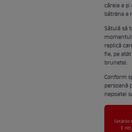
căreia a ș
bătrâna a r
Sătulă să t
momentul î
replică car
fie, pe at
brunetei.
Conform sp
persoană p
nepoatei sa
Setările
E nec