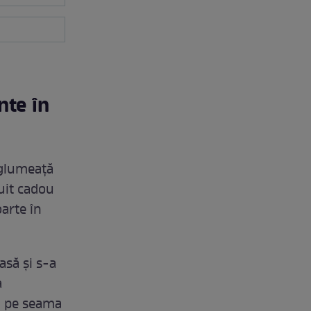
nte în
 glumeață
ruit cadou
oarte în
asă și s-a
a
ca pe seama