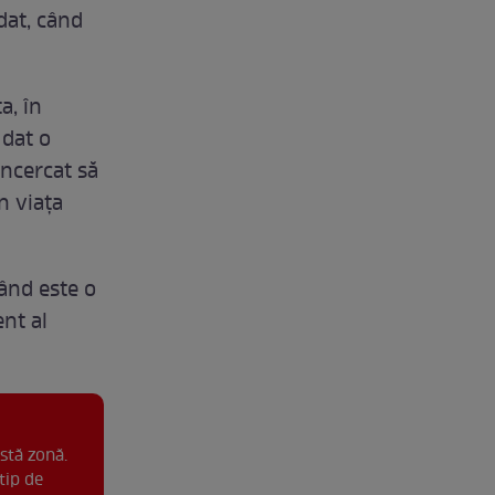
dat, când
a, în
 dat o
încercat să
n viața
ând este o
nt al
stă zonă.
tip de