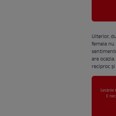
Ulterior, 
femeia nu a
sentimente,
are ocazia
reciproc și
Setările
E nec