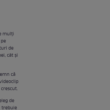
e mulți
 pe
turi de
i, cât și
 semn că
 videoclip
 crescut.
eleg de
u trebuie