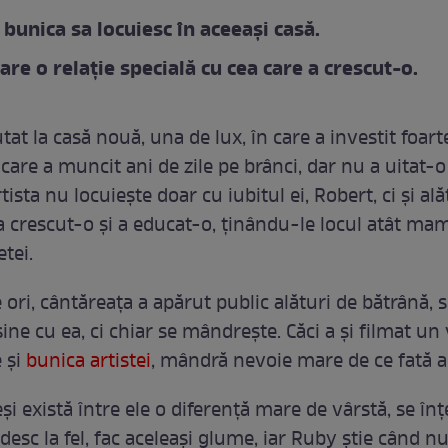
 bunica sa locuiesc în aceeași casă.
 are o relație specială cu cea care a crescut-o.
at la casă nouă, una de lux, în care a investit foart
care a muncit ani de zile pe brânci, dar nu a uitat-o
tista nu locuiește doar cu iubitul ei, Robert, ci și ală
a crescut-o și a educat-o, ținându-le locul atât mame
etei.
 ori, cântăreața a apărut public alături de bătrână,
șine cu ea, ci chiar se mândrește. Căci a și filmat un
e și
bunica artistei
, mândră nevoie mare de ce fată a
și există între ele o diferență mare de vârstă, se înț
esc la fel, fac aceleași glume, iar Ruby știe când n