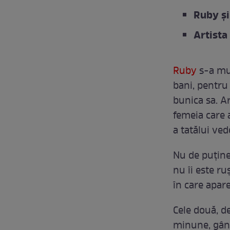
Ruby și
Artista
Ruby
s-a mut
bani, pentru 
bunica sa. Ar
femeia care 
a tatălui ved
Nu de puține
nu îi este ru
în care apar
Cele două, de
minune, gând