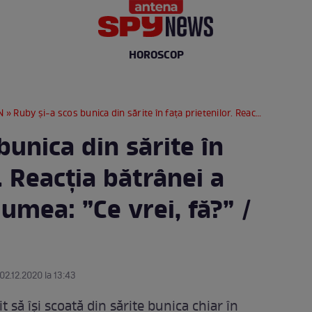
HOROSCOP
N
» Ruby și-a scos bunica din sărite în fața prietenilor. Reacția bătrânei a șocat pe toată lumea: ”Ce vrei, fă?” / VIDEO
bunica din sărite în
. Reacția bătrânei a
lumea: ”Ce vrei, fă?” /
 02.12.2020 la 13:43
t să își scoată din sărite bunica chiar în