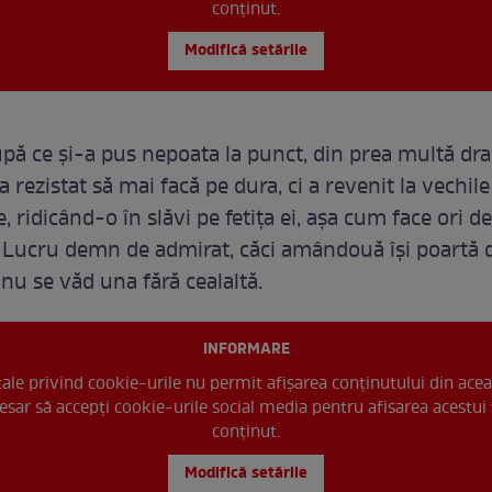
conținut.
Modifică setările
după ce și-a pus nepoata la punct, din prea multă dra
 rezistat să mai facă pe dura, ci a revenit la vechile
 ridicând-o în slăvi pe fetița ei, așa cum face ori de
. Lucru demn de admirat, căci amândouă își poartă d
 nu se văd una fără cealaltă.
INFORMARE
 tale privind cookie-urile nu permit afișarea conținutului din acea
esar să accepți cookie-urile social media pentru afisarea acestui 
conținut.
Modifică setările