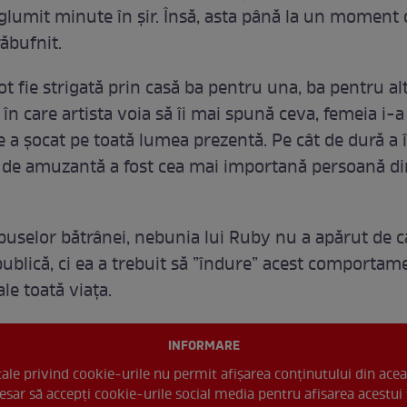
i glumit minute în șir. Însă, asta până la un moment 
ăbufnit.
ot fie strigată prin casă ba pentru una, ba pentru alt
n care artista voia să îi mai spună ceva, femeia i-a
e a șocat pe toată lumea prezentă. Pe cât de dură a 
ât de amuzantă a fost cea mai importană persoană di
uselor bătrânei, nebunia lui Ruby nu a apărut de c
ublică, ci ea a trebuit să ”îndure” acest comportame
le toată viața.
INFORMARE
 tale privind cookie-urile nu permit afișarea conținutului din acea
esar să accepți cookie-urile social media pentru afisarea acestui 