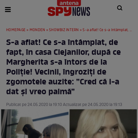
HOMEPAGE
»
MONDEN
»
SHOWBIZ INTERN
» S-a aflat! Ce s-a întâmplat, de fapt, în casa Clejanilor, după ce Margherita s-a întors de la Poliție! Vecinii, îngroziți de zgomotele auzite: ”Cred că i-a dat și vreo palmă”
S-a aflat! Ce s-a întâmplat, de
fapt, în casa Clejanilor, după ce
Margherita s-a întors de la
Poliție! Vecinii, îngroziți de
zgomotele auzite: ”Cred că i-a
dat și vreo palmă”
Publicat pe 24.05.2020 la 19:10 Actualizat pe 24.05.2020 la 19:13