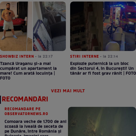
SHOWBIZ INTERN
• la 22:17
STIRI INTERNE
• la 22:14
Tzancă Uraganu și-a mai
Explozie puternică la un bloc
cumpărat un apartament la
din Sectorul 4, în București! Un
mare! Cum arată locuința |
tânăr ar fi fost grav rănit | FOTO
FOTO
VEZI MAI MULT
RECOMANDĂRI
RECOMANDARE PE
OBSERVATORNEWS.RO
Comoara veche de 1.700 de ani
scoasă la iveală de seceta de
pe Dunăre, între România şi