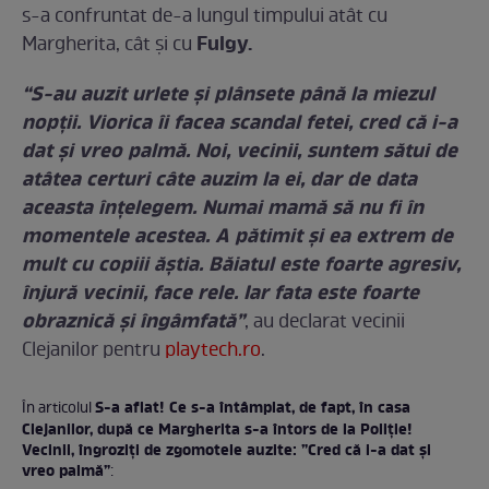
s-a confruntat de-a lungul timpului atât cu
Fulgy.
Margherita, cât și cu
“S-au auzit urlete și plânsete până la miezul
nopții. Viorica îi facea scandal fetei, cred că i-a
dat și vreo palmă. Noi, vecinii, suntem sătui de
atâtea certuri câte auzim la ei, dar de data
aceasta înțelegem. Numai mamă să nu fi în
momentele acestea. A pătimit și ea extrem de
mult cu copiii ăștia. Băiatul este foarte agresiv,
înjură vecinii, face rele. Iar fata este foarte
obraznică și îngâmfată”
, au declarat vecinii
Clejanilor pentru
playtech.ro
.
S-a aflat! Ce s-a întâmplat, de fapt, în casa
În articolul
Clejanilor, după ce Margherita s-a întors de la Poliție!
Vecinii, îngroziți de zgomotele auzite: ”Cred că i-a dat și
vreo palmă”
: