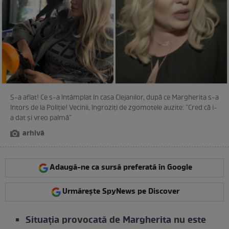
S-a aflat! Ce s-a întâmplat în casa Clejanilor, după ce Margherita s-a
întors de la Poliție! Vecinii, îngroziți de zgomotele auzite: ”Cred că i-
a dat și vreo palmă”
arhivă
Adaugă-ne ca sursă preferată în Google
Urmărește SpyNews pe Discover
Situația provocată de Margherita nu este