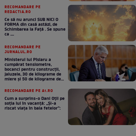
RECOMANDARE PE
REDACTIA.RO
Ce să nu arunci SUB NICI O
FORMA din casă astăzi, de
Schimbarea la Față . Se spune
ca ....
RECOMANDARE PE
JURNALUL.RO
Ministerul lui Pîslaru a
cumpărat tensiometre,
bocanci pentru construcții,
jaluzele, 30 de kilograme de
miere și 50 de kilograme de
cafea
RECOMANDARE PE A1.RO
Cum a surprins-o Dani Oțil pe
soția lui în vacanță: „Și-a
riscat viața în baia fetelor”: