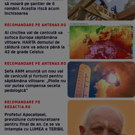
să moară pe şantier de 6
români. Aceștia riscă acum
închisoarea
RECOMANDARE PE ANTENA3.RO
Al cincilea val de caniculă va
sufoca Europa săptămâna
viitoare. HARTA domului de
căldură care va aduce până la
42 de grade Celsius
RECOMANDARE PE ANTENA3.RO
Șefa ANM anunță un nou val
de caniculă și furtuni pentru
săptămâna viitoare: „Ploile nu
vor putea compensa seceta
pedologică”
RECOMANDARE PE
REDACTIA.RO
Profetul Apocalipsei,
previziune cutremuratoare
pentru final de an. Ce se va
intampla cu LUMEA e TERIBIL