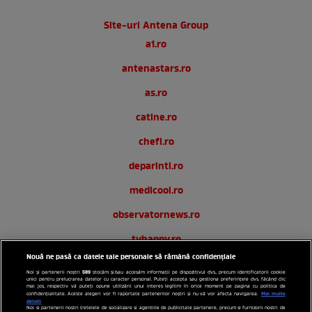
Site-uri Antena Group
a1.ro
antenastars.ro
as.ro
catine.ro
chefi.ro
deparinti.ro
medicool.ro
observatornews.ro
tvhappy.ro
Nouă ne pasă ca datele tale personale să rămână confidențiale
useit.ro
589
Noi și partenerii noștri
stocăm și/sau accesăm informații pe dispozitivul dvs., precum identificatorii cookie
unici pentru prelucrarea datelor cu caracter personal. Puteți accepta sau gestiona preferințele dvs. făcând clic
zutv.ro
mai jos, respectiv vă puteți opune utilizării unui interes legitim în orice moment pe pagina cu politica de
Mai multe
confidențialitate. Aceste alegeri vor fi raportate partenerilor noștri și nu vă vor afecta navigarea.
detalii
Noi si partenerii nostri (retelele de socializare si agentiile de publicitate partenere, precum si furnizorii nostri de