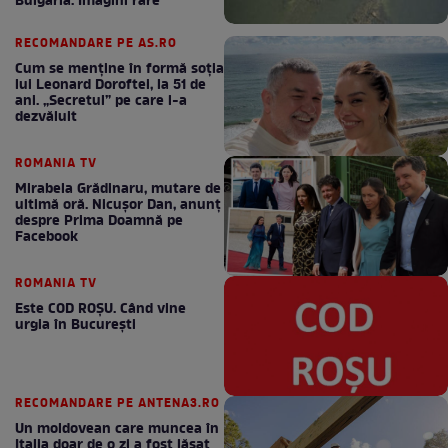
Bulgaria. Imagini rare
RECOMANDARE PE AS.RO
Cum se menţine în formă soţia
lui Leonard Doroftei, la 51 de
ani. „Secretul” pe care l-a
dezvăluit
ROMANIA TV
Mirabela Grădinaru, mutare de
ultimă oră. Nicuşor Dan, anunţ
despre Prima Doamnă pe
Facebook
ROMANIA TV
Este COD ROŞU. Când vine
urgia în Bucureşti
RECOMANDARE PE ANTENA3.RO
Un moldovean care muncea în
Italia doar de o zi a fost lăsat