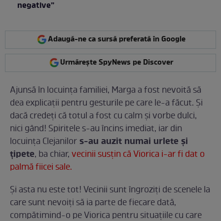
negative”
Adaugă-ne ca sursă preferată în Google
Urmărește SpyNews pe Discover
Ajunsă în locuința familiei, Marga a fost nevoită să
dea explicații pentru gesturile pe care le-a făcut. Și
dacă credeți că totul a fost cu calm și vorbe dulci,
nici gând! Spiritele s-au încins imediat, iar din
s-au auzit numai urlete și
locuința Clejanilor
țipete
, ba chiar,
vecinii susțin că Viorica i-ar fi dat o
palmă fiicei sale.
Și asta nu este tot! Vecinii sunt îngroziți de scenele la
care sunt nevoiți să ia parte de fiecare dată,
compătimind-o pe Viorica pentru situațiile cu care