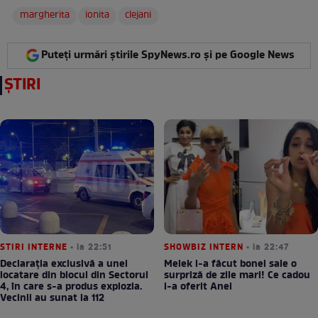
margherita
ionita
clejani
Puteți urmări știrile SpyNews.ro și pe Google News
ȘTIRI
STIRI INTERNE
• la 22:51
SHOWBIZ INTERN
• la 22:47
Declarația exclusivă a unei
Melek i-a făcut bonei sale o
locatare din blocul din Sectorul
surpriză de zile mari! Ce cadou
4, în care s-a produs explozia.
i-a oferit Anei
Vecinii au sunat la 112