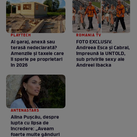
PLAYTECH
ROMANIA TV
Ai garaj, anexă sau
FOTO EXCLUSIV.
terasă nedeclarată?
Andreea Esca şi Cabral,
Amenzile și taxele care
împreună la UNTOLD,
îi sperie pe proprietari
sub privirile sexy ale
în 2026
Andreei Ibacka
ANTENASTARS
Alina Pușcău, despre
lupta cu lipsa de
încredere: „Aveam
foarte multe gânduri