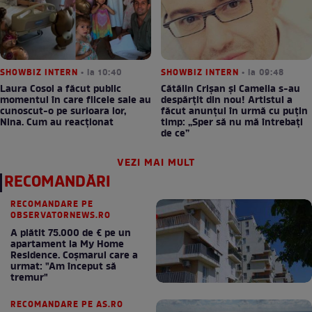
SHOWBIZ INTERN
• la 10:40
SHOWBIZ INTERN
• la 09:48
Laura Cosoi a făcut public
Cătălin Crișan și Camelia s-au
momentul în care fiicele sale au
despărțit din nou! Artistul a
cunoscut-o pe surioara lor,
făcut anunțul în urmă cu puțin
Nina. Cum au reacționat
timp: „Sper să nu mă întrebați
de ce”
VEZI MAI MULT
RECOMANDĂRI
RECOMANDARE PE
OBSERVATORNEWS.RO
A plătit 75.000 de € pe un
apartament la My Home
Residence. Coşmarul care a
urmat: "Am început să
tremur"
RECOMANDARE PE AS.RO