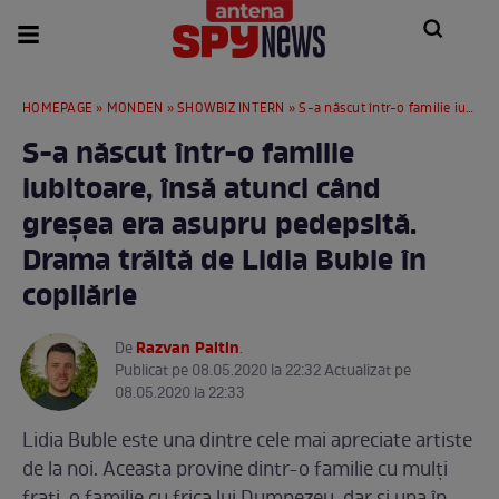
HOMEPAGE
»
MONDEN
»
SHOWBIZ INTERN
» S-a născut într-o familie iubitoare, însă atunci când greșea era asupru pedepsită. Drama trăită de Lidia Buble în copilărie
S-a născut într-o familie
iubitoare, însă atunci când
greșea era asupru pedepsită.
Drama trăită de Lidia Buble în
copilărie
Razvan Paltin
De
.
Publicat pe 08.05.2020 la 22:32 Actualizat pe
08.05.2020 la 22:33
Lidia Buble este una dintre cele mai apreciate artiste
de la noi. Aceasta provine dintr-o familie cu mulți