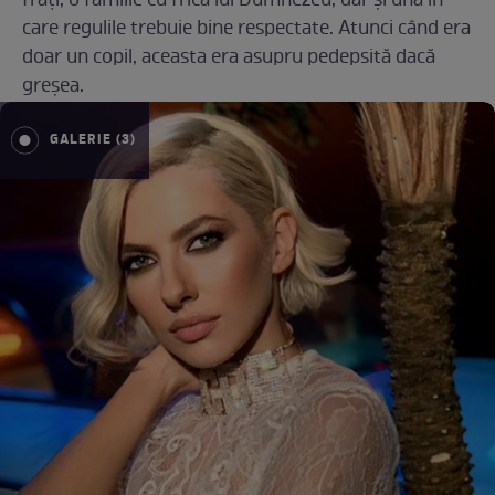
frați, o familie cu frica lui Dumnezeu, dar și una în
care regulile trebuie bine respectate. Atunci când era
doar un copil, aceasta era asupru pedepsită dacă
greșea.
GALERIE (3)