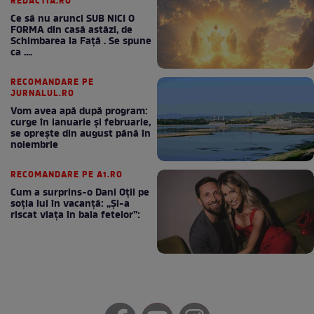
REDACTIA.RO
Ce să nu arunci SUB NICI O
FORMA din casă astăzi, de
Schimbarea la Față . Se spune
ca ....
RECOMANDARE PE
JURNALUL.RO
Vom avea apă după program:
curge în ianuarie și februarie,
se oprește din august până în
noiembrie
RECOMANDARE PE A1.RO
Cum a surprins-o Dani Oțil pe
soția lui în vacanță: „Și-a
riscat viața în baia fetelor”: