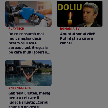
PLAYTECH
ROMANIA TV
De ce consumă mai
Anunţul şoc al zilei!
mult mașina dacă
Puţini ştiau că are
rezervorul este
cancer
aproape gol. Greșeala
pe care mulți șoferi o
fac fără să știe
ANTENASTARS
Gabriela Cristea, mesaj
pentru cei care îi
judecă silueta: „Corpul
spune o poveste”