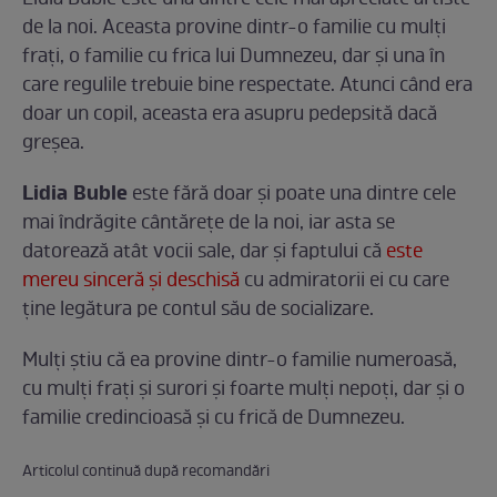
Lidia Buble este una dintre cele mai apreciate artiste
de la noi. Aceasta provine dintr-o familie cu mulți
frați, o familie cu frica lui Dumnezeu, dar și una în
care regulile trebuie bine respectate. Atunci când era
doar un copil, aceasta era asupru pedepsită dacă
greșea.
Lidia Buble
este fără doar și poate una dintre cele
mai îndrăgite cântărețe de la noi, iar asta se
datorează atât vocii sale, dar și faptului că
este
mereu sinceră și deschisă
cu admiratorii ei cu care
ține legătura pe contul său de socializare.
Mulți știu că ea provine dintr-o familie numeroasă,
cu mulți frați și surori și foarte mulți nepoți, dar și o
familie credincioasă și cu frică de Dumnezeu.
Articolul continuă după recomandări