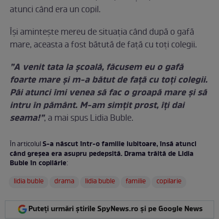
atunci când era un copil.
Își amintește mereu de situația când după o gafă
mare, aceasta a fost bătută de față cu toți colegii.
”A venit tata la școală, făcusem eu o gafă
foarte mare și m-a bătut de față cu toți colegii.
Păi atunci îmi venea să fac o groapă mare și să
intru în pământ. M-am simțit prost, îți dai
seama!”
, a mai spus Lidia Buble.
S-a născut într-o familie iubitoare, însă atunci
În articolul
când greșea era asupru pedepsită. Drama trăită de Lidia
Buble în copilărie
:
lidia buble
drama
lidia buble
familie
copilarie
Puteți urmări știrile SpyNews.ro și pe Google News