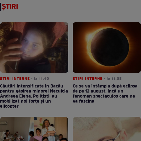
ȘTIRI
STIRI INTERNE
• la 11:40
STIRI INTERNE
• la 11:08
Căutări intensificate în Bacău
Ce se va întâmpla după eclipsa
pentru găsirea minorei Neculcia
de pe 12 august. Încă un
Andreea Elena. Polițiștii au
fenomen spectaculos care ne
mobilizat noi forțe și un
va fascina
elicopter