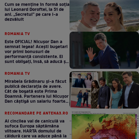
Cum se menţine în formă soţia
lui Leonard Doroftei, la 51 de
ani. „Secretul” pe care l-a
dezvăluit
ROMANIA TV
Este OFICIAL! Nicușor Dan a
semnat legea! Acești bugetari
vor primi bonusuri de
performanță consistente. Ei
sunt obligați, însă, să aducă și
bani la bugetul de stat
ROMANIA TV
Mirabela Grădinaru și-a făcut
publică declarația de avere.
Cât de bogată este Prima
Doamnă. Partenera lui Nicușor
Dan câștigă un salariu foarte
bun în fiecare lună!
RECOMANDARE PE ANTENA3.RO
Al cincilea val de caniculă va
sufoca Europa săptămâna
viitoare. HARTA domului de
căldură care va aduce până la