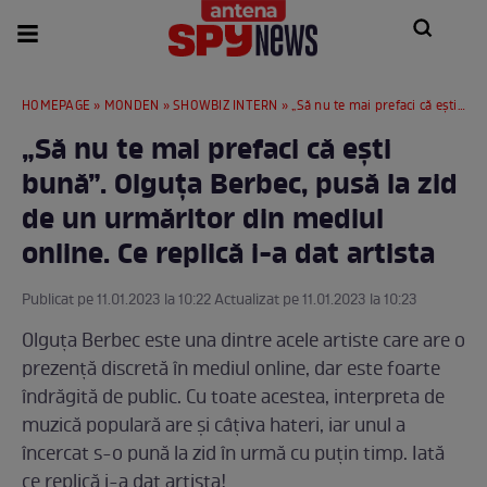
HOMEPAGE
»
MONDEN
»
SHOWBIZ INTERN
» „Să nu te mai prefaci că ești bună”. Olguța Berbec, pusă la zid de un urmăritor din mediul online. Ce replică i-a dat artista
„Să nu te mai prefaci că ești
bună”. Olguța Berbec, pusă la zid
de un urmăritor din mediul
online. Ce replică i-a dat artista
Publicat pe 11.01.2023 la 10:22 Actualizat pe 11.01.2023 la 10:23
Olguța Berbec este una dintre acele artiste care are o
prezență discretă în mediul online, dar este foarte
îndrăgită de public. Cu toate acestea, interpreta de
muzică populară are și câțiva hateri, iar unul a
încercat s-o pună la zid în urmă cu puțin timp. Iată
ce replică i-a dat artista!