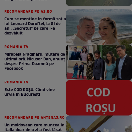
RECOMANDARE PE AS.RO
Cum se menţine în formă soţia
lui Leonard Doroftei, la 51 de
ani. „Secretul” pe care l-a
dezvăluit
ROMANIA TV
Mirabela Grădinaru, mutare de
ultimă oră. Nicuşor Dan, anunţ
despre Prima Doamnă pe
Facebook
ROMANIA TV
Este COD ROŞU. Când vine
urgia în Bucureşti
RECOMANDARE PE ANTENA3.RO
Un moldovean care muncea în
Italia doar de o zi a fost lăsat