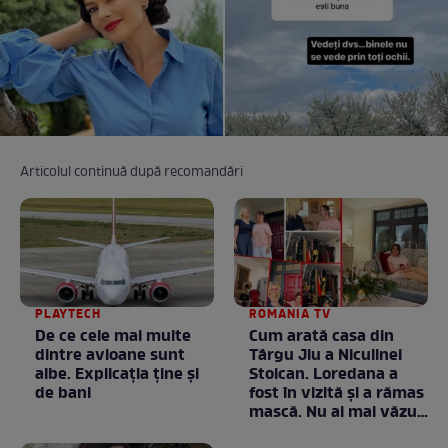
Articolul continuă după recomandări
PLAYTECH
ROMANIA TV
De ce cele mai multe
Cum arată casa din
dintre avioane sunt
Târgu Jiu a Niculinei
albe. Explicația ține și
Stoican. Loredana a
de bani
fost în vizită și a rămas
mască. Nu ai mai văzut
la nimeni așa ceva: