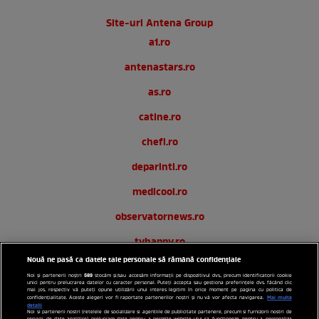
Site-uri Antena Group
a1.ro
antenastars.ro
as.ro
catine.ro
chefi.ro
deparinti.ro
medicool.ro
observatornews.ro
tvhappy.ro
Nouă ne pasă ca datele tale personale să rămână confidențiale
useit.ro
589
Noi și partenerii noștri
stocăm și/sau accesăm informații pe dispozitivul dvs., precum identificatorii cookie
unici pentru prelucrarea datelor cu caracter personal. Puteți accepta sau gestiona preferințele dvs. făcând clic
zutv.ro
mai jos, respectiv vă puteți opune utilizării unui interes legitim în orice moment pe pagina cu politica de
Mai multe
confidențialitate. Aceste alegeri vor fi raportate partenerilor noștri și nu vă vor afecta navigarea.
detalii
Noi si partenerii nostri (retelele de socializare si agentiile de publicitate partenere, precum si furnizorii nostri de
Trends AntenaPLAY