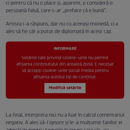
ci pentru că nu o place și, aparent, o consideră o
persoană falsă, care s-ar „preface că e bună”.
Artista i-a răspuns, dar nu cu aceeași monedă, ci a
ales să fie cât a putut de diplomată în acest caz.
INFORMARE
Setările tale privind cookie-urile nu permit
afișarea conținutului din această zonă. E necesar
să accepți cookie-urile social media pentru
afisarea acestui tip de conținut.
Modifică setările
La final, interpreta nici nu a luat în calcul comentariul
negativ. A ales să-l ignore și le-a mulțumit fanilor ei