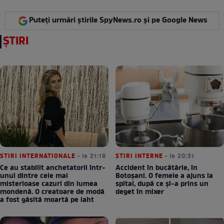
Puteți urmări știrile SpyNews.ro și pe Google News
ȘTIRI
STIRI INTERNATIONALE
• la 21:19
STIRI INTERNE
• la 20:31
Ce au stabilit anchetatorii într-
Accident în bucătărie, în
unul dintre cele mai
Botoșani. O femeie a ajuns la
misterioase cazuri din lumea
spital, după ce și-a prins un
mondenă. O creatoare de modă
deget în mixer
a fost găsită moartă pe iaht