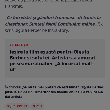
adevărați pentru lucrurile bune pe care i le-au
transmis.
Ce întrebări și gânduri frumoase ați trimis la
„
chestionar. Sunteți faini! Continuăm mâine...”
, a
scris Olguța Berbec pe InstaStory.
CITEȘTE ȘI:
Ieșire la film eșuată pentru Olguța
Berbec și soțul ei. Artista s-a amuzat
pe seama situației: „A încurcat mall-
ul”
„Să nu te mai prefaci că ești bună”. Olguța Berbec,
În articolul
pusă la zid de un urmăritor din mediul online. Ce replică i-a
dat artista
:
olguta berbec
hateri