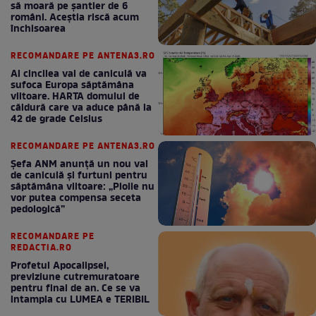
să moară pe şantier de 6
români. Aceștia riscă acum
închisoarea
RECOMANDARE PE ANTENA3.RO
Al cincilea val de caniculă va
sufoca Europa săptămâna
viitoare. HARTA domului de
căldură care va aduce până la
42 de grade Celsius
RECOMANDARE PE ANTENA3.RO
Șefa ANM anunță un nou val
de caniculă și furtuni pentru
săptămâna viitoare: „Ploile nu
vor putea compensa seceta
pedologică”
RECOMANDARE PE
REDACTIA.RO
Profetul Apocalipsei,
previziune cutremuratoare
pentru final de an. Ce se va
intampla cu LUMEA e TERIBIL