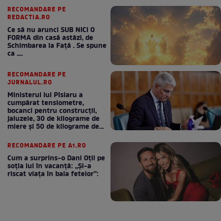
RECOMANDARE PE
REDACTIA.RO
Ce să nu arunci SUB NICI O
FORMA din casă astăzi, de
Schimbarea la Față . Se spune
ca ....
RECOMANDARE PE
JURNALUL.RO
Ministerul lui Pîslaru a
cumpărat tensiometre,
bocanci pentru construcții,
jaluzele, 30 de kilograme de
miere și 50 de kilograme de
cafea
RECOMANDARE PE A1.RO
Cum a surprins-o Dani Oțil pe
soția lui în vacanță: „Și-a
riscat viața în baia fetelor”: