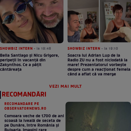
SHOWBIZ INTERN
• la 19:48
SHOWBIZ INTERN
• la 19:10
Bella Santiago și Nicu Grigore,
Soacra lui Adrian Lup de la
peripeții în vacanță din
Radio ZU nu a fost niciodată la
Zakynthos. Ce a pățit
mare! Prezentatorul vorbește
cântăreața
despre cum a reacționat femeia
când a aflat că va merge
VEZI MAI MULT
RECOMANDĂRI
RECOMANDARE PE
OBSERVATORNEWS.RO
Comoara veche de 1.700 de ani
scoasă la iveală de seceta de
pe Dunăre, între România şi
Bulgaria. Imagini rare