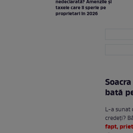
nedeclarată? Amenzile și
taxele care îi sperie pe
proprietari în 2026
Soacra 
bată pe
L-a sunat 
credeți? B
fapt, prie