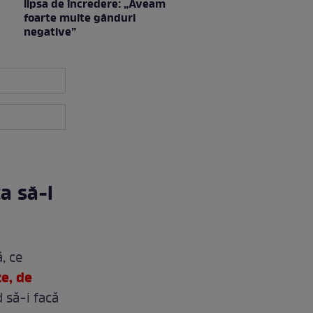
lipsa de încredere: „Aveam
foarte multe gânduri
negative”
ca să-l
, ce
e, de
 să-i facă