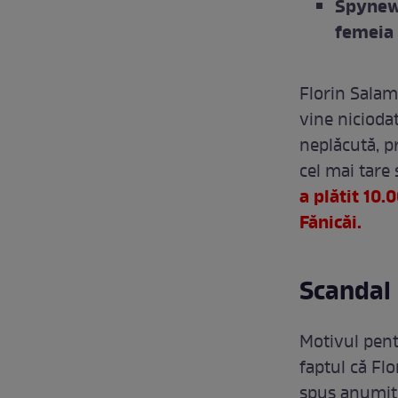
Spynews
femeia 
Florin Salam
vine niciodat
neplăcută, p
cel mai tare
a plătit 10
Fănicăi.
Scandal 
Motivul pent
faptul că Flo
spus anumite