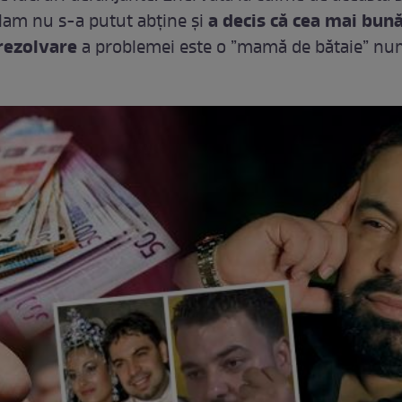
a decis că cea mai bun
alam nu s-a putut abține și
rezolvare
a problemei este o ”mamă de bătaie” nu