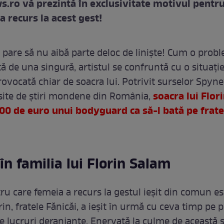
.ro vă prezintă în exclusivitate motivul pentru
a recurs la acest gest!
 pare să nu aibă parte deloc de liniște! Cum o prob
ă de una singură, artistul se confruntă cu o situație
rovocată chiar de soacra lui. Potrivit surselor Spyne
soacra lui Flor
 site de știri mondene din România,
.000 de euro unui bodyguard ca să-l bată pe frate
în familia lui Florin Salam
ru care femeia a recurs la gestul ieșit din comun es
rin, fratele Fănicăi, a ieșit în urmă cu ceva timp pe p
 lucruri deranjante. Enervată la culme de această si