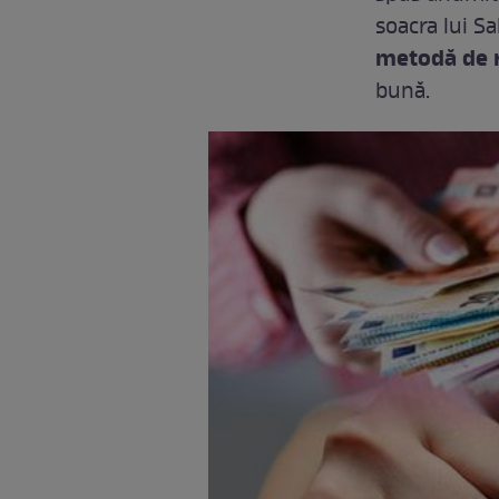
soacra lui S
metodă de 
bună.