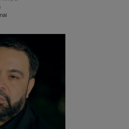
ă
mai