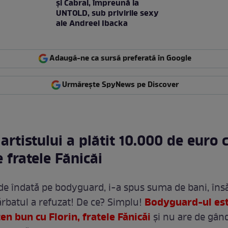
şi Cabral, împreună la
UNTOLD, sub privirile sexy
ale Andreei Ibacka
Adaugă-ne ca sursă preferată în Google
Urmărește SpyNews pe Discover
artistului a plătit 10.000 de euro 
 fratele Fănicăi
de îndată pe bodyguard, i-a spus suma de bani, însă
Bodyguard-ul est
ărbatul a refuzat! De ce? Simplu!
ten bun cu Florin, fratele Fănicăi
și nu are de gând