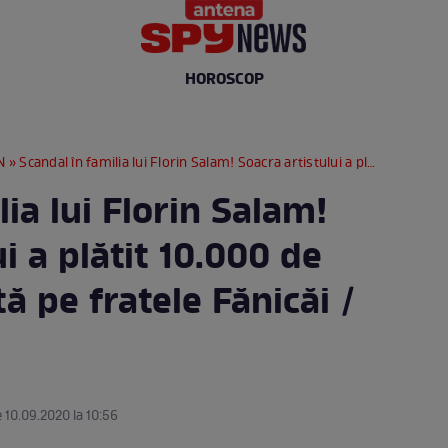
HOROSCOP
N
» Scandal în familia lui Florin Salam! Soacra artistului a plătit 10.000 de euro ca să-l bată pe fratele Fănicăi / EXCLUSIV
lia lui Florin Salam!
i a plătit 10.000 de
ă pe fratele Fănicăi /
e 10.09.2020 la 10:56