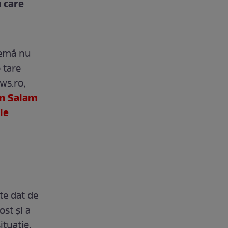
 care
lemă nu
 tare
ws.ro,
in Salam
le
te dat de
ost și a
tuație,