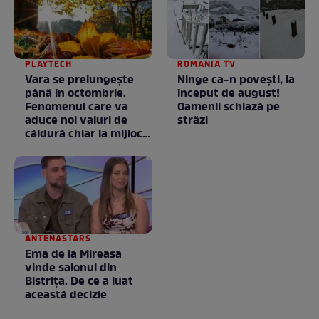
PLAYTECH
ROMANIA TV
Vara se prelungeşte
Ninge ca-n povești, la
până în octombrie.
început de august!
Fenomenul care va
Oamenii schiază pe
aduce noi valuri de
străzi
căldură chiar la mijlocul
toamnei
ANTENASTARS
Ema de la Mireasa
vinde salonul din
Bistrița. De ce a luat
această decizie