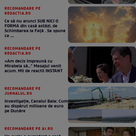
RECOMANDARE PE
REDACTIA.RO
Ce să nu arunci SUB NICI O
FORMA din casă astăzi, de
Schimbarea la Față . Se spune
ca ....
RECOMANDARE PE
REDACTIA.RO
«Am decis împreună cu
Mirabela să..." Mesajul venit
acum. Mii de reactii INSTANT
RECOMANDARE PE
JURNALUL.RO
Investigație, Canalul Bala: Cum
au dispărut milioane de euro
pe Dunăre
RECOMANDARE PE A1.RO