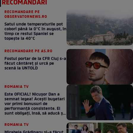
RECOMANDĂRI
RECOMANDARE PE
OBSERVATORNEWS.RO
Satul unde temperaturile pot
coborî până la 0°C în august, în
timp ce restul Spaniei se
topește la 40°C
RECOMANDARE PE AS.RO
Fostul portar de la CFR Cluj s-a
făcut cântăreţ şi urcă pe
scenă la UNTOLD
ROMANIA TV
Este OFICIAL! Nicușor Dan a
semnat legea! Acești bugetari
vor primi bonusuri de
performanță consistente. Ei
sunt obligați, însă, să aducă și
bani la bugetul de stat
ROMANIA TV
Mirabela Grădinaru și-a făcut