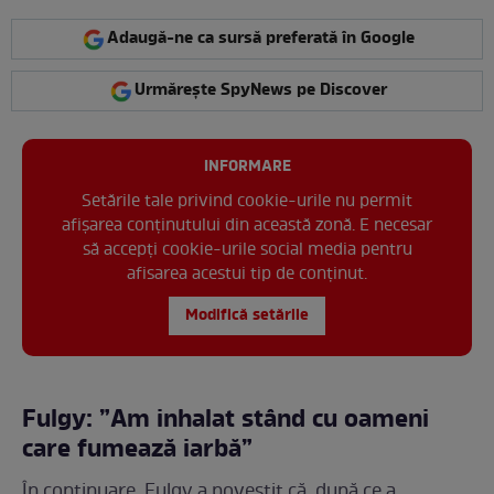
Adaugă-ne ca sursă preferată în Google
Urmărește SpyNews pe Discover
INFORMARE
Setările tale privind cookie-urile nu permit
afișarea conținutului din această zonă. E necesar
să accepți cookie-urile social media pentru
afisarea acestui tip de conținut.
Modifică setările
Fulgy: ”Am inhalat stând cu oameni
care fumează iarbă”
În continuare, Fulgy a povestit că, după ce a