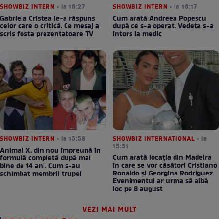
SHOWBIZ INTERN
• la 16:27
SHOWBIZ INTERN
• la 16:17
Gabriela Cristea le-a răspuns
Cum arată Andreea Popescu
celor care o critică. Ce mesaj a
după ce s-a operat. Vedeta s-a
scris fosta prezentatoare TV
întors la medic
SHOWBIZ INTERN
• la 15:58
SHOWBIZ INTERNATIONAL
• la
15:51
Animal X, din nou împreună în
Cum arată locația din Madeira
formulă completă după mai
în care se vor căsători Cristiano
bine de 14 ani. Cum s-au
Ronaldo și Georgina Rodriguez.
schimbat membrii trupei
Evenimentul ar urma să aibă
loc pe 8 august
VEZI MAI MULT