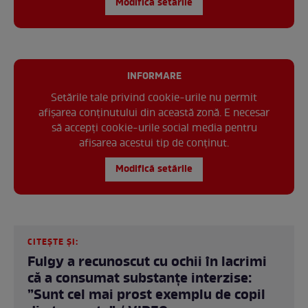
Modifică setările
INFORMARE
Setările tale privind cookie-urile nu permit
afișarea conținutului din această zonă. E necesar
să accepți cookie-urile social media pentru
afisarea acestui tip de conținut.
Modifică setările
CITEȘTE ȘI:
Fulgy a recunoscut cu ochii în lacrimi
că a consumat substanțe interzise:
”Sunt cel mai prost exemplu de copil