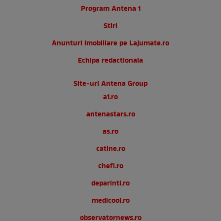
Program Antena 1
Stiri
Anunturi imobiliare pe Lajumate.ro
Echipa redactionala
Site-uri Antena Group
a1.ro
antenastars.ro
as.ro
catine.ro
chefi.ro
deparinti.ro
medicool.ro
observatornews.ro