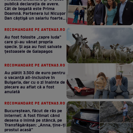
publică declarația de avere.
Cât de bogată este Prima
Doamnă. Partenera lui Nicușor
Dan câștigă un salariu foarte
bun în fiecare lună!
RECOMANDARE PE ANTENA3.RO
Au fost folosite „capre Iuda”
care și-au vânat propria
specie. Și așa au fost salvate
țestoasele de Galapagos
RECOMANDARE PE ANTENA3.RO
Au plătit 3.500 de euro pentru
o vacanță all-inclusive în
Bulgaria, dar cu o zi înainte de
plecare au aflat că a fost
anulată
RECOMANDARE PE ANTENA3.RO
Bucureștean, făcut de râs pe
internet: A fost filmat când
desena o inimă pe stâncă, pe
Transfăgărășan: „Anna, ține-ți
prostul acasă”