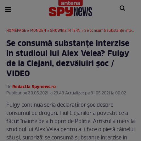
HOMEPAGE
»
MONDEN
»
SHOWBIZ INTERN
» Se consumă substanțe interzise în studioul lui Alex Velea? Fulgy de la Clejani, dezvăluiri șoc / VIDEO
Se consumă substanțe interzise
în studioul lui Alex Velea? Fulgy
de la Clejani, dezvăluiri șoc /
VIDEO
Redactia Spynews.ro
De
.
Publicat pe 30.05.2021 la 23:43 Actualizat pe 31.05.2021 la 00:02
Fulgy continuă seria declarațiilor șoc despre
consumul de droguri. Fiul Clejanilor a povestit ce a
făcut înainte de a fi oprit de Poliție. Artistul a mers la
studioul lui Alex Velea pentru a-i face o piesă câinelui
său și, surpriză: se consumă substanțe interzise în