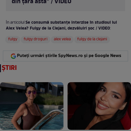
din țara asta” / VIDEO
Se consumă substanțe interzise în studioul lui
În articolul
Alex Velea? Fulgy de la Clejani, dezvăluiri șoc / VIDEO
:
fulgy
fulgy droguri
alex velea
fulgy de la clejani
Puteți urmări știrile SpyNews.ro și pe Google News
ȘTIRI