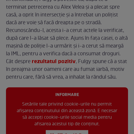
terminat petrecerea cu Alex Velea și a plecat spre
casă, a oprit în intersecție și a întrebat un polițist
dacă are voie să facă dreapta pe o stradă.
Recunoscându-l, acesta i-a cerut actele la verificat,
după care l-a lăsat să plece. Ajuns în fața casei, o altă
mașină de poliție l-a urmărit și i-a cerut să meargă
la IML, pentru a verifica dacă a consumat droguri.
rezultatul pozitiv
Cât despre
, Fulgy spune că a stat
în preajma unor oameni care au fumat iarbă, motiv
pentru care, fără să vrea, a inhalat la rândul său.
INFORMARE
Setările tale privind cookie-urile nu permit
afișarea conținutului din această zonă. E necesar
să accepți cookie-urile social media pentru
afisarea acestui tip de conținut.