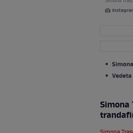
Simona Trașcă
instagr
Simona 
Vedeta 
Simona T
trandafi
Simona Traș