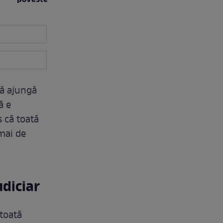
să ajungă
ă e
s că toată
 mai de
udiciar
 toată