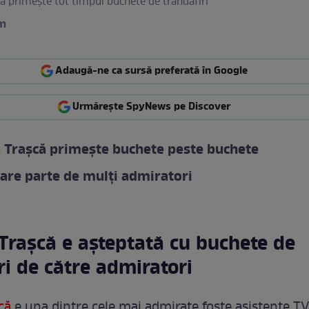
 primește tot timpul buchete de trandafiri
am
Adaugă-ne ca sursă preferată în Google
Urmărește SpyNews pe Discover
Trașcă primește buchete peste buchete
are parte de mulți admiratori
rașcă e așteptată cu buchete de
ri de către admiratori
că
e una dintre cele mai admirate foste asistente TV