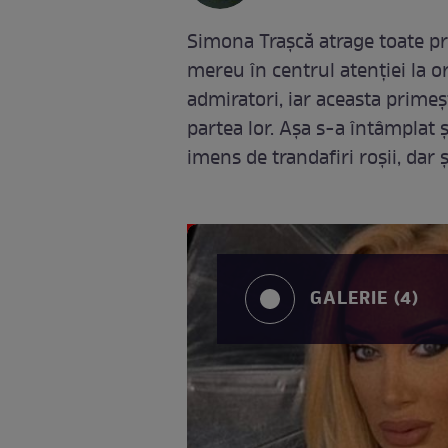
Simona Trașcă atrage toate priv
mereu în centrul atenției la o
admiratori, iar aceasta prime
partea lor. Așa s-a întâmplat 
imens de trandafiri roșii, dar ș
GALERIE (4)