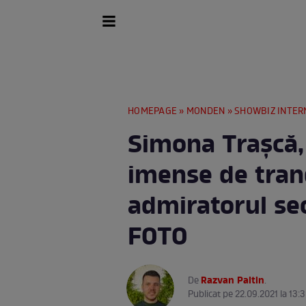
HOMEPAGE
»
MONDEN
»
SHOWBIZ INTER
Simona Trașcă,
imense de trand
admiratorul secr
FOTO
Razvan Paltin
De
.
Publicat pe 22.09.2021 la 13: