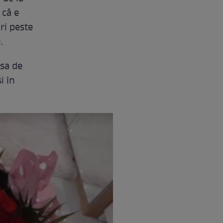
 că e
ri peste
.
 sa de
i în