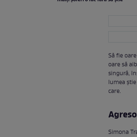
Să fie oare
oare să ai
singură, în
lumea știe
care.
Agresor
Simona Tra