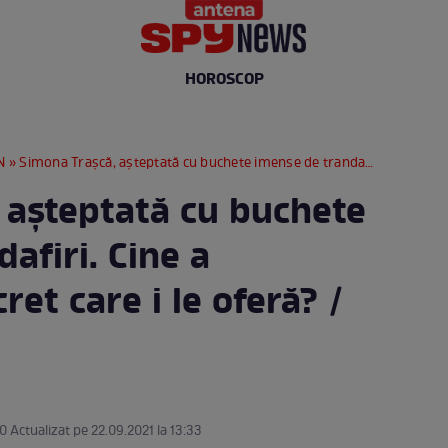
HOROSCOP
N
» Simona Trașcă, așteptată cu buchete imense de trandafiri. Cine a admiratorul secret care i le oferă? / FOTO
 așteptată cu buchete
afiri. Cine a
et care i le oferă? /
30 Actualizat pe 22.09.2021 la 13:33