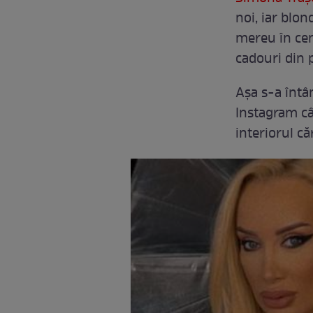
noi, iar blon
mereu în cen
cadouri din p
Așa s-a întâ
Instagram câ
interiorul că