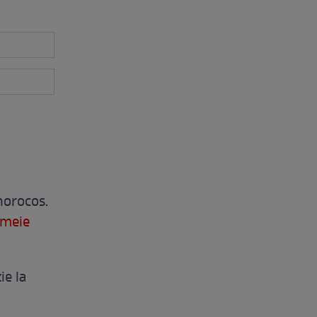
norocos.
emeie
ie la