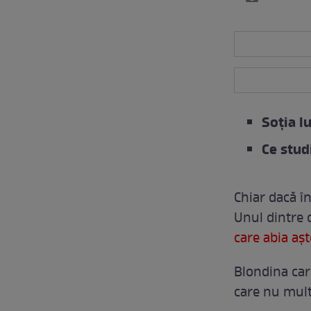
Soția lu
Ce stud
Chiar dacă î
Unul dintre 
care abia aș
Blondina care
care nu mult