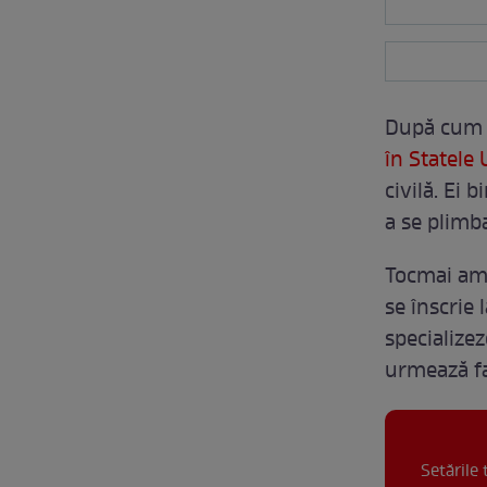
După cum 
în Statele 
civilă. Ei
a se plimba
Tocmai am a
se înscrie 
specialize
urmează fa
Setările