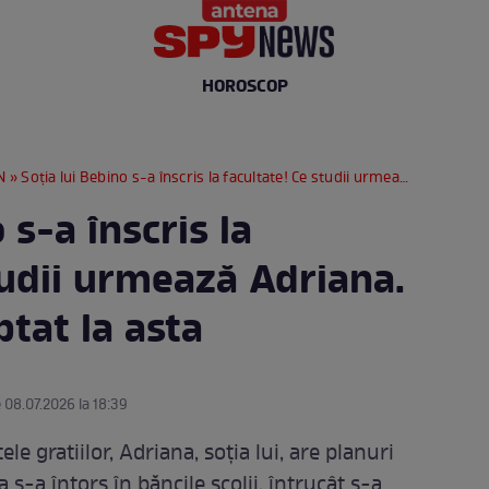
HOROSCOP
N
» Soția lui Bebino s-a înscris la facultate! Ce studii urmează Adriana. Nu te-ai fi așteptat la asta
 s-a înscris la
tudii urmează Adriana.
ptat la asta
e 08.07.2026 la 18:39
le gratiilor, Adriana, soția lui, are planuri
s-a întors în băncile școlii, întrucât s-a