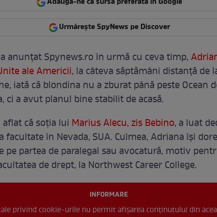
Adaugă-ne ca sursă preferată în Google
Urmărește SpyNews pe Discover
a anunțat Spynews.ro în urmă cu ceva timp,
Adrian
Unite ale Americii
, la câteva săptămâni distanță de 
 bine, iată că blondina nu a zburat până peste Ocean 
, ci a avut planul bine stabilit de acasă.
flat că soția lui
Marius Alecu, zis Bebino
, a luat de
la facultate în Nevada, SUA. Culmea, Adriana își dore
ze pe partea de paralegal sau avocatură, motiv pent
cultatea de drept, la Northwest Career College.
INFORMARE
 tale privind cookie-urile nu permit afișarea conținutului din acea