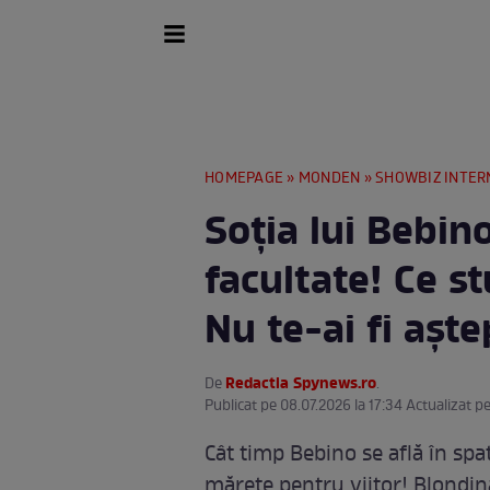
HOMEPAGE
»
MONDEN
»
SHOWBIZ INTER
Soția lui Bebino
facultate! Ce s
Nu te-ai fi aște
Redactia Spynews.ro
De
.
Publicat pe 08.07.2026 la 17:34 Actualizat p
Cât timp Bebino se află în spate
mărețe pentru viitor! Blondina 