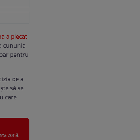
a a plecat
la cununia
doar pentru
cizia de a
ște să se
ru care
stă zonă.