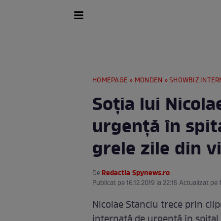
HOMEPAGE
»
MONDEN
»
SHOWBIZ INTER
Soţia lui Nicol
urgenţă în spit
grele zile din v
Redactia Spynews.ro
De
.
Publicat pe 16.12.2019 la 22:15 Actualizat pe 
Nicolae Stanciu trece prin clipe
internată de urgenţă în spital.