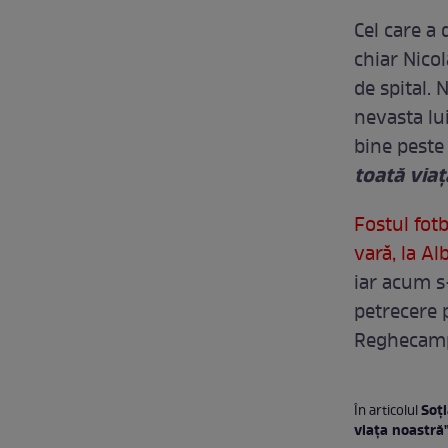
Cel care a 
chiar Nico
de spital. 
nevasta lui
bine peste 
toată via
Fostul fotb
vară, la Al
iar acum s
petrecere 
Reghecamp
Soţi
În articolul
viaţa noastră