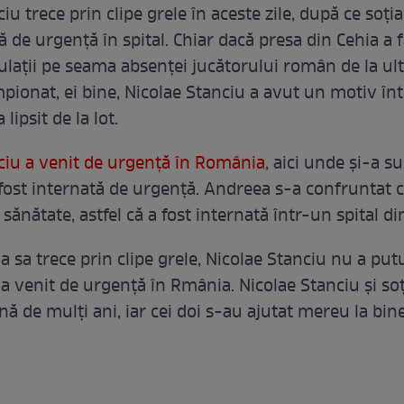
iu trece prin clipe grele în aceste zile, după ce soţia
ă de urgenţă în spital. Chiar dacă presa din Cehia a 
culaţii pe seama absenţei jucătorului român de la ul
pionat, ei bine, Nicolae Stanciu a avut un motiv în
lipsit de la lot.
ciu a venit de urgenţă în România
, aici unde şi-a s
a fost internată de urgenţă. Andreea s-a confruntat 
ănătate, astfel că a fost internată într-un spital din
ia sa trece prin clipe grele, Nicolae Stanciu nu a put
 a venit de urgenţă în Rmânia. Nicolae Stanciu şi soţ
 de mulţi ani, iar cei doi s-au ajutat mereu la bine 