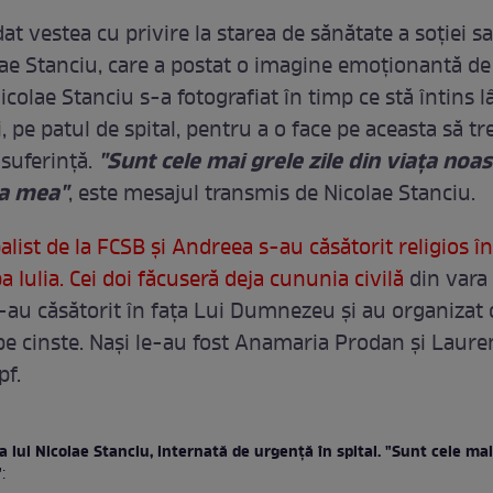
dat vestea cu privire la starea de sănătate a soţiei sa
lae Stanciu, care a postat o imagine emoţionantă de
Nicolae Stanciu s-a fotografiat în timp ce stă întins 
, pe patul de spital, pentru a o face pe aceasta să t
"Sunt cele mai grele zile din viaţa noas
suferinţă.
ţa mea"
, este mesajul transmis de Nicolae Stanciu.
alist de la FCSB şi Andreea s-au căsătorit religios î
ba Iulia. Cei doi făcuseră deja cununia civilă
din vara 
-au căsătorit în faţa Lui Dumnezeu şi au organizat 
pe cinste. Naşi le-au fost Anamaria Prodan şi Laure
f.
a lui Nicolae Stanciu, internată de urgenţă în spital. "Sunt cele mai
"
: