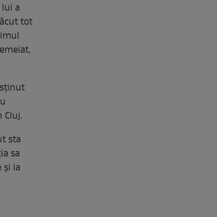
 lui a
făcut tot
timul
temeiat,
usţinut
cu
 Cluj.
ut sta
ia sa
şi la