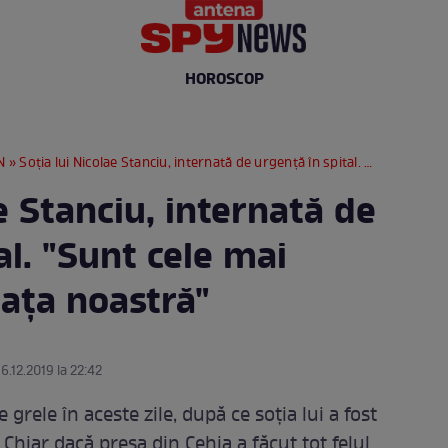
HOROSCOP
N
» Soţia lui Nicolae Stanciu, internată de urgenţă în spital. "Sunt cele mai grele zile din viaţa noastră"
ae Stanciu, internată de
al. "Sunt cele mai
iaţa noastră"
16.12.2019 la 22:42
 grele în aceste zile, după ce soţia lui a fost
 Chiar dacă presa din Cehia a făcut tot felul