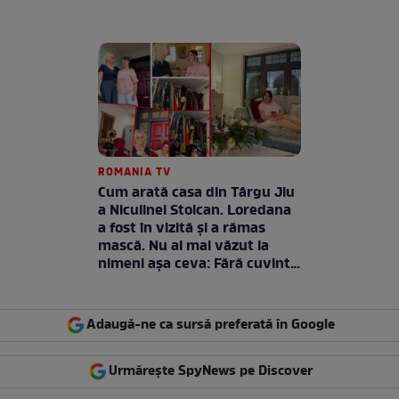
ROMANIA TV
Cum arată casa din Târgu Jiu
a Niculinei Stoican. Loredana
a fost în vizită și a rămas
mască. Nu ai mai văzut la
nimeni așa ceva: Fără cuvinte
/ VIDEO
Adaugă-ne ca sursă preferată în Google
Urmărește SpyNews pe Discover