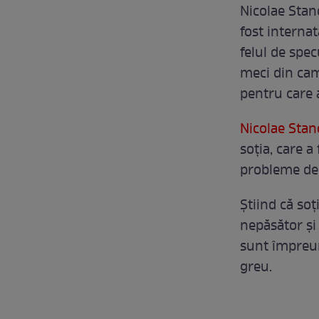
Nicolae Stanc
fost internat
felul de spe
meci din cam
pentru care a 
Nicolae Stan
soţia, care 
probleme de s
Ştiind că soţ
nepăsător şi
sunt împreună
greu.