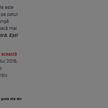
le este
 pe patul
lângă
reacă mai
tră. Eşti
n această
lui 2018,
o
nţiu
 grele zile din