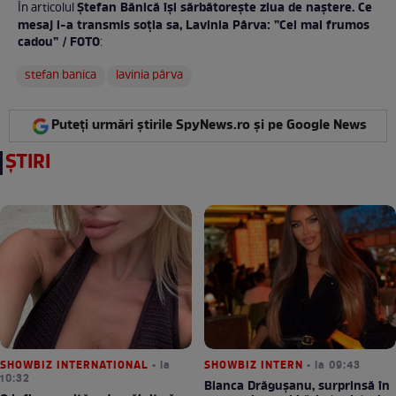
Ștefan Bănică își sărbătorește ziua de naștere. Ce
În articolul
mesaj i-a transmis soția sa, Lavinia Pârva: ”Cel mai frumos
cadou” / FOTO
:
stefan banica
lavinia pârva
Puteți urmări știrile SpyNews.ro și pe Google News
ȘTIRI
SHOWBIZ INTERNATIONAL
• la
SHOWBIZ INTERN
• la 09:43
10:32
Bianca Drăgușanu, surprinsă în