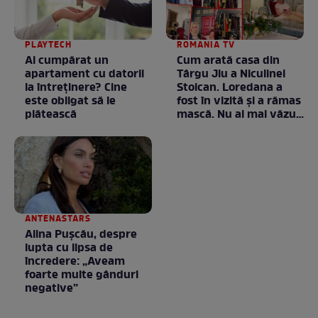
PLAYTECH
ROMANIA TV
Ai cumpărat un
Cum arată casa din
apartament cu datorii
Târgu Jiu a Niculinei
la întreținere? Cine
Stoican. Loredana a
este obligat să le
fost în vizită și a rămas
plătească
mască. Nu ai mai văzut
la nimeni așa ceva:
Fără cuvinte / VIDEO
ANTENASTARS
Alina Pușcău, despre
lupta cu lipsa de
încredere: „Aveam
foarte multe gânduri
negative”