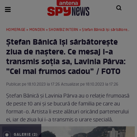
HOMEPAGE
»
MONDEN
»
SHOWBIZ INTERN
» Ștefan Bănică își sărbătorește ziua de naștere. Ce mesaj i-a transmis soția sa, Lavinia Pârva: ”Cel mai frumos cadou” / FOTO
Ștefan Bănică își sărbătorește
ziua de naștere. Ce mesaj i-a
transmis soția sa, Lavinia Pârva:
”Cel mai frumos cadou” / FOTO
Publicat pe 18.10.2023 la 17:26 Actualizat pe 18.10.2023 la 17:26
Ștefan Bănică și Lavinia Pârva au o relație frumoasă
de peste 10 ani și se bucură de familia pe care au
format-o. Artista îi este alături oricând partenerului
ei, iar de ziua lui i-a transmis o urare specială.
GALERIE (2)