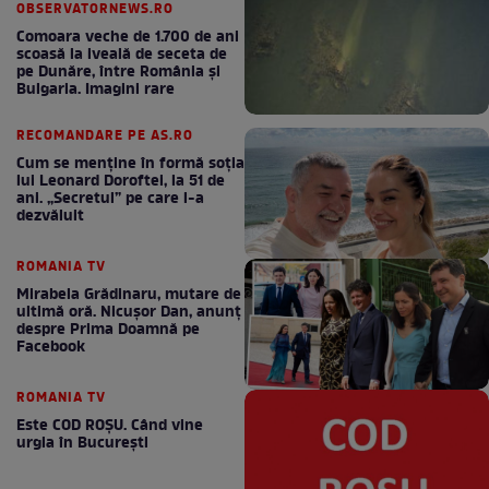
OBSERVATORNEWS.RO
Comoara veche de 1.700 de ani
scoasă la iveală de seceta de
pe Dunăre, între România şi
Bulgaria. Imagini rare
RECOMANDARE PE AS.RO
Cum se menţine în formă soţia
lui Leonard Doroftei, la 51 de
ani. „Secretul” pe care l-a
dezvăluit
ROMANIA TV
Mirabela Grădinaru, mutare de
ultimă oră. Nicuşor Dan, anunţ
despre Prima Doamnă pe
Facebook
ROMANIA TV
Este COD ROŞU. Când vine
urgia în Bucureşti