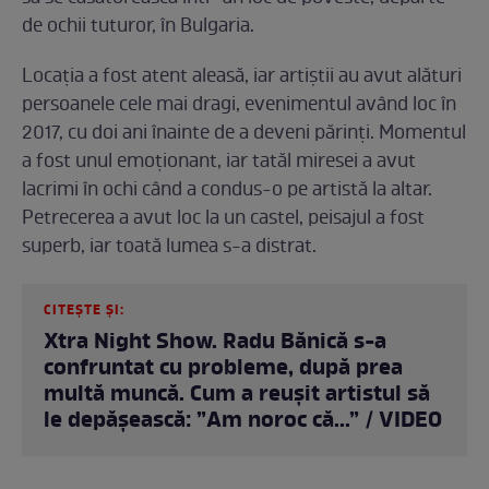
de ochii tuturor, în Bulgaria.
Locația a fost atent aleasă, iar artiștii au avut alături
persoanele cele mai dragi, evenimentul având loc în
2017, cu doi ani înainte de a deveni părinți. Momentul
a fost unul emoționant, iar tatăl miresei a avut
lacrimi în ochi când a condus-o pe artistă la altar.
Petrecerea a avut loc la un castel, peisajul a fost
superb, iar toată lumea s-a distrat.
CITEȘTE ȘI:
Xtra Night Show. Radu Bănică s-a
confruntat cu probleme, după prea
multă muncă. Cum a reușit artistul să
le depășească: ”Am noroc că...” / VIDEO