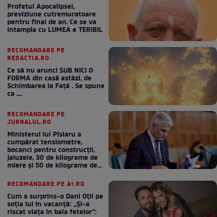
Profetul Apocalipsei,
previziune cutremuratoare
pentru final de an. Ce se va
intampla cu LUMEA e TERIBIL
RECOMANDARE PE
REDACTIA.RO
Ce să nu arunci SUB NICI O
FORMA din casă astăzi, de
Schimbarea la Față . Se spune
ca ....
RECOMANDARE PE
JURNALUL.RO
Ministerul lui Pîslaru a
cumpărat tensiometre,
bocanci pentru construcții,
jaluzele, 30 de kilograme de
miere și 50 de kilograme de
cafea
RECOMANDARE PE A1.RO
Cum a surprins-o Dani Oțil pe
soția lui în vacanță: „Și-a
riscat viața în baia fetelor”: