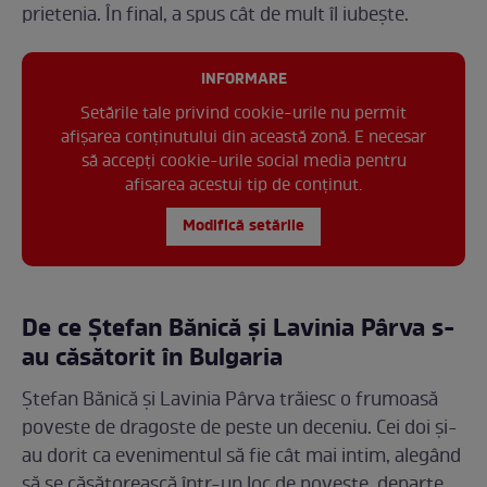
prietenia. În final, a spus cât de mult îl iubește.
INFORMARE
Setările tale privind cookie-urile nu permit
afișarea conținutului din această zonă. E necesar
să accepți cookie-urile social media pentru
afisarea acestui tip de conținut.
Modifică setările
De ce Ștefan Bănică și Lavinia Pârva s-
au căsătorit în Bulgaria
Ștefan Bănică și Lavinia Pârva trăiesc o frumoasă
poveste de dragoste de peste un deceniu. Cei doi și-
au dorit ca evenimentul să fie cât mai intim, alegând
să se căsătorească într-un loc de poveste, departe