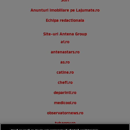
Stiri
Anunturi imobiliare pe Lajumate.ro
Echipa redactionala
Site-uri Antena Group
a1.ro
antenastars.ro
as.ro
catine.ro
chefi.ro
deparinti.ro
medicool.ro
observatornews.ro
tvhappy.ro