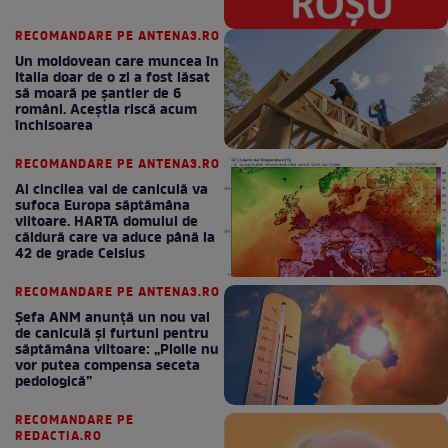
RECOMANDARE PE ANTENA3.RO
Un moldovean care muncea în
Italia doar de o zi a fost lăsat
să moară pe şantier de 6
români. Aceștia riscă acum
închisoarea
RECOMANDARE PE ANTENA3.RO
Al cincilea val de caniculă va
sufoca Europa săptămâna
viitoare. HARTA domului de
căldură care va aduce până la
42 de grade Celsius
RECOMANDARE PE ANTENA3.RO
Șefa ANM anunță un nou val
de caniculă și furtuni pentru
săptămâna viitoare: „Ploile nu
vor putea compensa seceta
pedologică”
RECOMANDARE PE
REDACTIA.RO