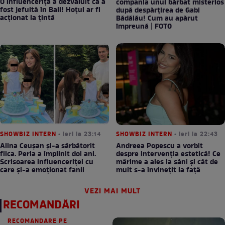
O influenceriță a dezvăluit că a
compania unui bărbat misterios
fost jefuită în Bali! Hoțul ar fi
după despărțirea de Gabi
acționat la țintă
Bădălău! Cum au apărut
împreună | FOTO
SHOWBIZ INTERN
• ieri la 23:14
SHOWBIZ INTERN
• ieri la 22:43
Alina Ceușan și-a sărbătorit
Andreea Popescu a vorbit
fiica. Perla a împlinit doi ani.
despre intervenția estetică! Ce
Scrisoarea influenceriței cu
mărime a ales la sâni și cât de
care și-a emoționat fanii
mult s-a învinețit la față
VEZI MAI MULT
RECOMANDĂRI
RECOMANDARE PE