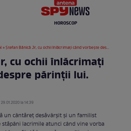
HOROSCOP
N
» Ștefan Bănică Jr, cu ochii înlăcrimați când vorbește despre părinții lui. "Sunt icoană"
, cu ochii înlăcrimați
espre părinții lui.
 29.01.2020 la 14:39
gă un cântăreț desăvârșit și un familist
te stăpâni lacrimile atunci când vine vorba