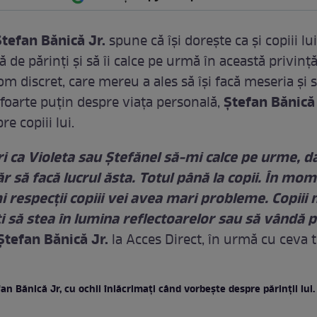
Ștefan Bănică Jr.
spune că își dorește ca și copiii lu
ă de părinți și să îi calce pe urmă în această privință
m discret, care mereu a ales să îşi facă meseria şi 
Ştefan Bănică 
foarte puţin despre viaţa personală,
re copiii lui.
i ca Violeta sau Ştefănel să-mi calce pe urme, d
r să facă lucrul ăsta. Totul până la copii. În mom
 respecţii copiii vei avea mari probleme. Copiii 
i să stea în lumina reflectoarelor sau să vândă pu
Ştefan Bănică Jr.
la Acces Direct, în urmă cu ceva 
an Bănică Jr, cu ochii înlăcrimați când vorbește despre părinții lui.