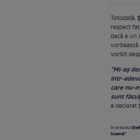
Totodată,
respect faț
dacă e un o
vorbească 
vorbit desp
"Mi-aş dor
într-adevă
care nu-mi
sunt făcuţ
a declarat
Ștef
În articolul
icoană"
: