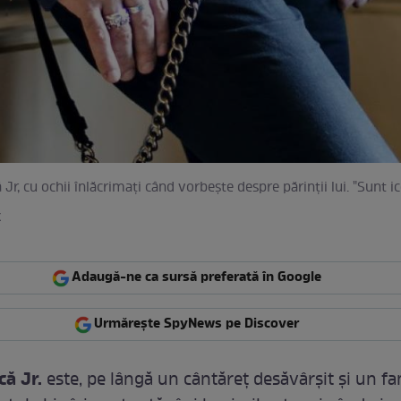
Jr, cu ochii înlăcrimați când vorbește despre părinții lui. "Sunt i
k
Adaugă-ne ca sursă preferată în Google
Urmărește SpyNews pe Discover
că Jr.
este, pe lângă un cântăreț desăvârșit și un fa