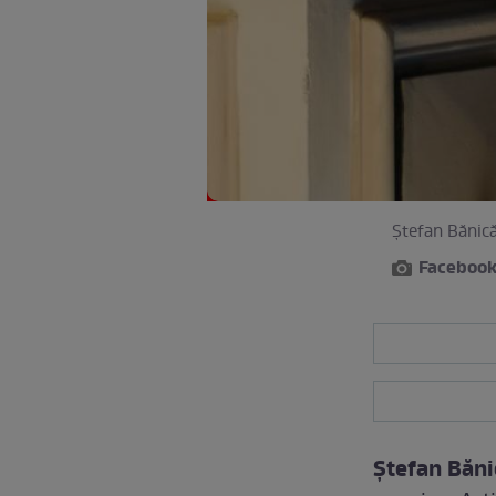
Ștefan Bănică 
Faceboo
Ștefan Băni