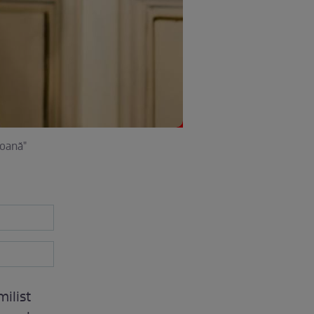
coană"
milist