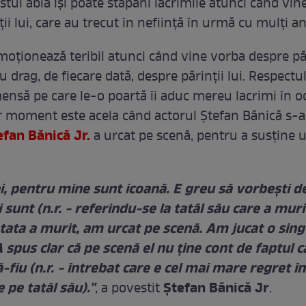
stul abia își poate stăpâni lacrimile atunci când vin
ii lui, care au trecut în neființă în urmă cu mulți an
moționează teribil atunci când vine vorba despre păr
u drag, de fiecare dată, despre părinţii lui. Respectul
ensă pe care le-o poartă îi aduc mereu lacrimi în oc
r moment este acela când actorul Ștefan Bănică s-a
efan Bănică Jr.
a urcat pe scenă, pentru a susține 
i, pentru mine sunt icoană. E greu să vorbeşti d
sunt (n.r. - referindu-se la tatăl său care a murit
 tata a murit, am urcat pe scenă. Am jucat o sin
spus clar că pe scenă el nu ţine cont de faptul c
fiu (n.r. - întrebat care e cel mai mare regret î
e pe tatăl său)."
Ștefan Bănică Jr
, a povestit
.