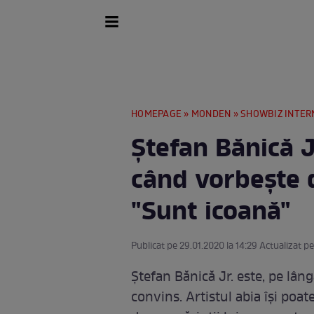
HOMEPAGE
»
MONDEN
»
SHOWBIZ INTER
Ștefan Bănică Jr
când vorbește d
"Sunt icoană"
Publicat pe 29.01.2020 la 14:29 Actualizat pe
Ștefan Bănică Jr. este, pe lân
convins. Artistul abia își poa