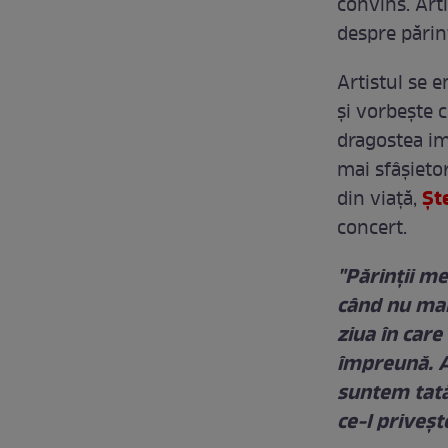
convins. Arti
despre părinț
Artistul se e
și vorbeşte c
dragostea im
mai sfâșieto
Șt
din viață,
concert.
"Părinţii me
când nu mai 
ziua în care
împreună. A 
suntem tată-
ce-l priveşt