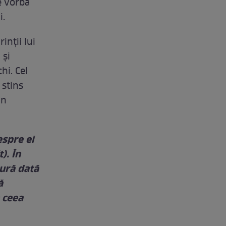
e vorba
i.
inții lui
 şi
hi. Cel
 stins
un
espre ei
). În
gură dată
ă
n ceea