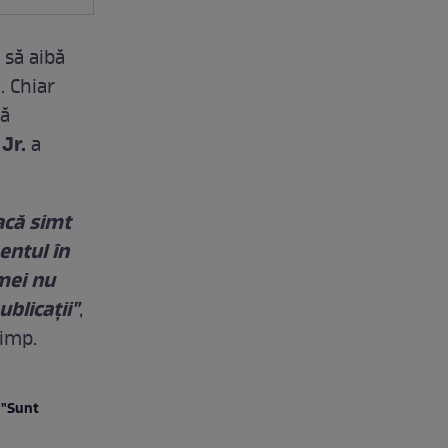
i să aibă
. Chiar
să
Jr.
a
acă simt
entul în
mei nu
blicaţii"
,
timp.
 "Sunt