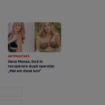
ANTENASTARS
Oana Monea, încă în
recuperare după operație:
„Mai am două luni”