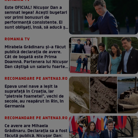
Este OFICIAL! Nicușor Dan a
semnat legea! Acești bugetari
vor primi bonusuri de
performanță consistente. Ei
sunt obligați, însă, să aducă și
bani la bugetul de stat
ROMANIA TV
Mirabela Grădinaru și-a făcut
publică declarația de avere.
Cât de bogată este Prima
Doamnă. Partenera lui Nicușor
Dan câștigă un salariu foarte
bun în fiecare lună!
RECOMANDARE PE ANTENA3.RO
Epava unei nave a ieșit la
suprafață în Croația, iar
"pietrele foametei", vechi de
secole, au reapărut în Rin, în
Germania
RECOMANDARE PE ANTENA3.RO
Ce avere are Mihaela
Grădinaru. Declarația sa a fost
făcută publică. Nicușor Dan: