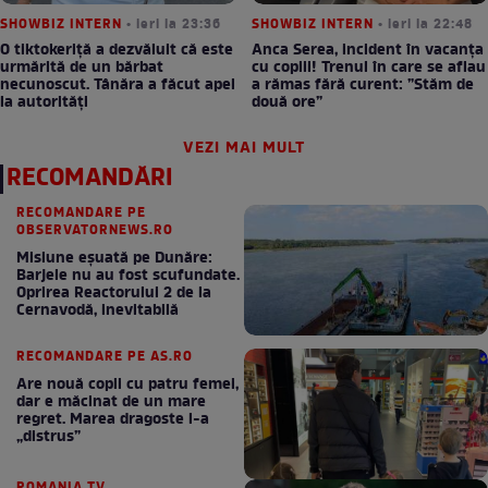
SHOWBIZ INTERN
• ieri la 23:36
SHOWBIZ INTERN
• ieri la 22:48
O tiktokeriță a dezvăluit că este
Anca Serea, incident în vacanța
urmărită de un bărbat
cu copiii! Trenul în care se aflau
necunoscut. Tânăra a făcut apel
a rămas fără curent: ”Stăm de
la autorități
două ore”
VEZI MAI MULT
RECOMANDĂRI
RECOMANDARE PE
OBSERVATORNEWS.RO
Misiune eșuată pe Dunăre:
Barjele nu au fost scufundate.
Oprirea Reactorului 2 de la
Cernavodă, inevitabilă
RECOMANDARE PE AS.RO
Are nouă copii cu patru femei,
dar e măcinat de un mare
regret. Marea dragoste l-a
„distrus”
ROMANIA TV