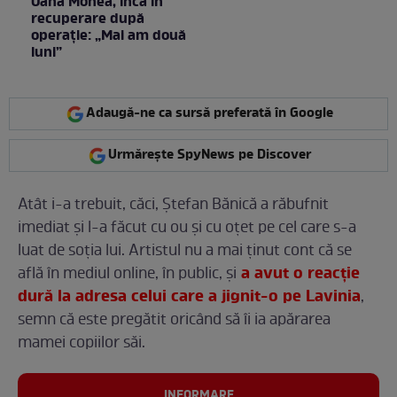
Oana Monea, încă în
recuperare după
operație: „Mai am două
luni”
Adaugă-ne ca sursă preferată în Google
Urmărește SpyNews pe Discover
Atât i-a trebuit, căci, Ștefan Bănică a răbufnit
imediat și l-a făcut cu ou și cu oțet pe cel care s-a
luat de soția lui. Artistul nu a mai ținut cont că se
a avut o reacție
află în mediul online, în public, și
dură la adresa celui care a jignit-o pe Lavinia
,
semn că este pregătit oricând să îi ia apărarea
mamei copiilor săi.
INFORMARE