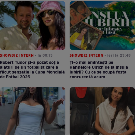
SHOWBIZ INTERN
• la 00:15
SHOWBIZ INTERN
• ieri la 23:48
Robert Tudor și-a pozat soția
Ți-o mai amintești pe
alături de un fotbalist care a
Hannelore Ulrich de la Insula
făcut senzație la Cupa Mondială
Iubirii? Cu ce se ocupă fosta
de Fotbal 2026
concurentă acum