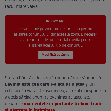
timpului, astfel că, atunci când s-au căsătorit, nu au
făcut mare vâlvă.
INFORMARE
Setările tale privind cookie-urile nu permit
afișarea conținutului din această zonă. E necesar
să accepți cookie-urile social media pentru
afisarea acestui tip de conținut.
Modifică setările
Ștefan Bănică a declarat în nenumărate rânduri că
Lavinia este cea care i-a adus liniștea
și un
echilibru în viață. De asemenea, actorul mai spune că
a decis să țină anumite evenimente ascunse,
momentele importante trebuie trăite
deoarece
şi păstrate în intimitate.