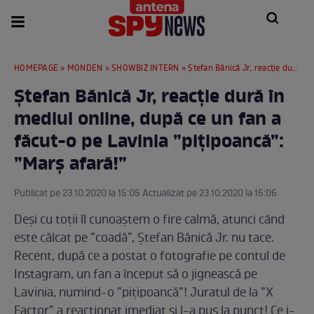
HOMEPAGE
»
MONDEN
»
SHOWBIZ INTERN
» Ștefan Bănică Jr, reacție dură în mediul online, după ce un fan a făcut-o pe Lavinia ”pițipoancă”: ”Marș afară!”
Ștefan Bănică Jr, reacție dură în
mediul online, după ce un fan a
făcut-o pe Lavinia ”pițipoancă”:
”Marș afară!”
Publicat pe 23.10.2020 la 15:05 Actualizat pe 23.10.2020 la 15:06
Deși cu toții îl cunoaștem o fire calmă, atunci când
este călcat pe ”coadă”, Ștefan Bănică Jr. nu tace.
Recent, după ce a postat o fotografie pe contul de
Instagram, un fan a început să o jignească pe
Lavinia, numind-o ”pițipoancă”! Juratul de la ”X
Factor” a reacționat imediat și l-a pus la punct! Ce i-