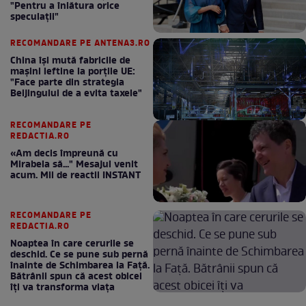
"Pentru a înlătura orice
speculații"
RECOMANDARE PE ANTENA3.RO
China își mută fabricile de
mașini ieftine la porțile UE:
"Face parte din strategia
Beijingului de a evita taxele"
RECOMANDARE PE
REDACTIA.RO
«Am decis împreună cu
Mirabela să..." Mesajul venit
acum. Mii de reactii INSTANT
RECOMANDARE PE
REDACTIA.RO
Noaptea în care cerurile se
deschid. Ce se pune sub pernă
înainte de Schimbarea la Față.
Bătrânii spun că acest obicei
îți va transforma viața