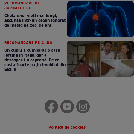
RECOMANDARE PE
JURNALUL.RO
Cheia unei vieți mai lungi,
ascunsă într-un organ ignorat
de medicină zeci de ani
RECOMANDARE PE A1.RO
Un cuplu a cumpărat o casă
ieftină în Italia, dar a
descoperit o capcană. De ce
costa foarte puțin imobilul din
Sicilia
Politica de cookies