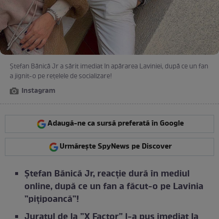
Ștefan Bănică Jr a sărit imediat în apărarea Laviniei, după ce un fan
a jignit-o pe rețelele de socializare!
Instagram
Adaugă-ne ca sursă preferată în Google
Urmărește SpyNews pe Discover
Ștefan Bănică Jr, reacție dură în mediul
online, după ce un fan a făcut-o pe Lavinia
”pițipoancă”!
Juratul de la ”X Factor” l-a pus imediat la