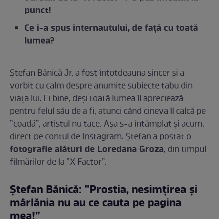
punct!
Ce i-a spus internautului, de față cu toată
lumea?
Ștefan Bănică Jr. a fost întotdeauna sincer și a
vorbit cu calm despre anumite subiecte tabu din
viața lui. Ei bine, deși toată lumea îl apreciează
pentru felul său de a fi, atunci când cineva îl calcă pe
”coadă”, artistul nu tace. Așa s-a întâmplat și acum,
direct pe contul de Instagram. Ștefan a postat o
fotografie alături de Loredana Groza
, din timpul
filmărilor de la ”X Factor”.
Ștefan Bănică: ”Prostia, nesimțirea și
mârlănia nu au ce cauta pe pagina
mea!”