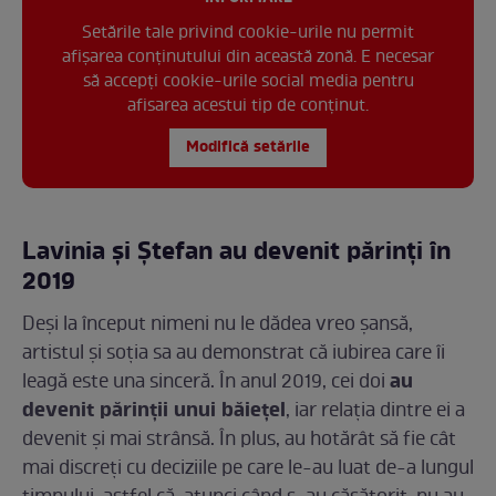
Setările tale privind cookie-urile nu permit
afișarea conținutului din această zonă. E necesar
să accepți cookie-urile social media pentru
afisarea acestui tip de conținut.
Modifică setările
Lavinia și Ștefan au devenit părinți în
2019
Deși la început nimeni nu le dădea vreo șansă,
artistul și soția sa au demonstrat că iubirea care îi
au
leagă este una sinceră. În anul 2019, cei doi
devenit părinții unui băiețel
, iar relația dintre ei a
devenit și mai strânsă. În plus, au hotărât să fie cât
mai discreți cu deciziile pe care le-au luat de-a lungul