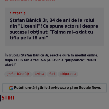
CITEȘTE ȘI:
Ștefan Bănică Jr, 34 de ani de la rolul
din ”Liceenii”! Ce spune actorul despre
succesul obținut: ”Faima mi-a dat cu
tifla pe la 18 ani”
Ștefan Bănică Jr, reacție dură în mediul online,
În articolul
după ce un fan a făcut-o pe Lavinia ”pițipoancă”: ”Marș
afară!”
:
ștefan bănică jr
lavinia
fani
pitipoanca
Puteți urmări știrile SpyNews.ro și pe Google News
ȘTIRI