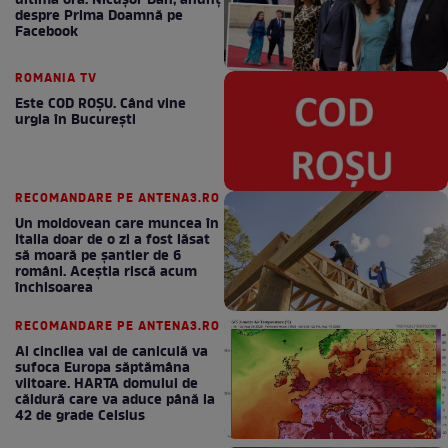
ultimă oră. Nicuşor Dan, anunţ
despre Prima Doamnă pe
Facebook
ROMANIA TV
Este COD ROŞU. Când vine
urgia în Bucureşti
RECOMANDARE PE ANTENA3.RO
Un moldovean care muncea în
Italia doar de o zi a fost lăsat
să moară pe şantier de 6
români. Aceștia riscă acum
închisoarea
RECOMANDARE PE ANTENA3.RO
Al cincilea val de caniculă va
sufoca Europa săptămâna
viitoare. HARTA domului de
căldură care va aduce până la
42 de grade Celsius