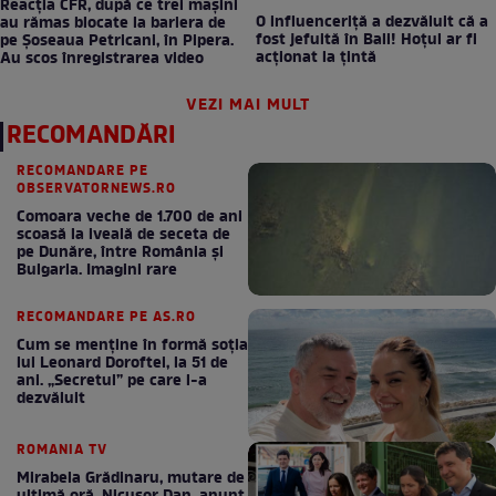
Reacția CFR, după ce trei mașini
O influenceriță a dezvăluit că a
au rămas blocate la bariera de
fost jefuită în Bali! Hoțul ar fi
pe Șoseaua Petricani, în Pipera.
acționat la țintă
Au scos înregistrarea video
VEZI MAI MULT
RECOMANDĂRI
RECOMANDARE PE
OBSERVATORNEWS.RO
Comoara veche de 1.700 de ani
scoasă la iveală de seceta de
pe Dunăre, între România şi
Bulgaria. Imagini rare
RECOMANDARE PE AS.RO
Cum se menţine în formă soţia
lui Leonard Doroftei, la 51 de
ani. „Secretul” pe care l-a
dezvăluit
ROMANIA TV
Mirabela Grădinaru, mutare de