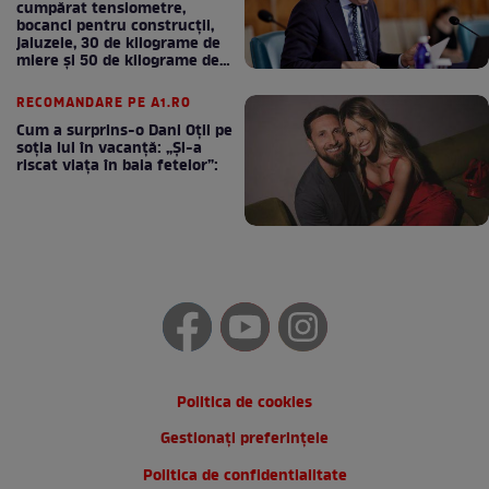
cumpărat tensiometre,
bocanci pentru construcții,
jaluzele, 30 de kilograme de
miere și 50 de kilograme de
cafea
RECOMANDARE PE A1.RO
Cum a surprins-o Dani Oțil pe
soția lui în vacanță: „Și-a
riscat viața în baia fetelor”:
Politica de cookies
Gestionați preferințele
Politica de confidentialitate