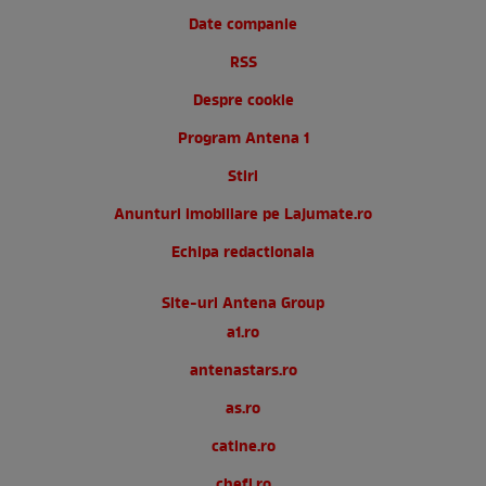
Date companie
RSS
Despre cookie
Program Antena 1
Stiri
Anunturi imobiliare pe Lajumate.ro
Echipa redactionala
Site-uri Antena Group
a1.ro
antenastars.ro
as.ro
catine.ro
chefi.ro