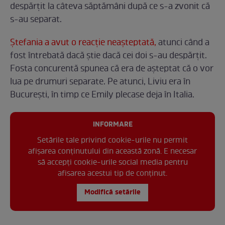
despărțit la câteva săptămâni după ce s-a zvonit că
s-au separat.
Ștefania a avut o reacție neașteptată,
atunci când a
fost întrebată dacă știe dacă cei doi s-au despărțit.
Fosta concurentă spunea că era de așteptat că o vor
lua pe drumuri separate. Pe atunci, Liviu era în
București, în timp ce Emily plecase deja în Italia.
INFORMARE
Setările tale privind cookie-urile nu permit
afișarea conținutului din această zonă. E necesar
să accepți cookie-urile social media pentru
afisarea acestui tip de conținut.
Modifică setările