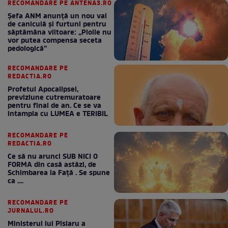
RECOMANDARE PE ANTENA3.RO
Șefa ANM anunță un nou val
de caniculă și furtuni pentru
săptămâna viitoare: „Ploile nu
vor putea compensa seceta
pedologică”
RECOMANDARE PE
REDACTIA.RO
Profetul Apocalipsei,
previziune cutremuratoare
pentru final de an. Ce se va
intampla cu LUMEA e TERIBIL
RECOMANDARE PE
REDACTIA.RO
Ce să nu arunci SUB NICI O
FORMA din casă astăzi, de
Schimbarea la Față . Se spune
ca ....
RECOMANDARE PE
JURNALUL.RO
Ministerul lui Pîslaru a