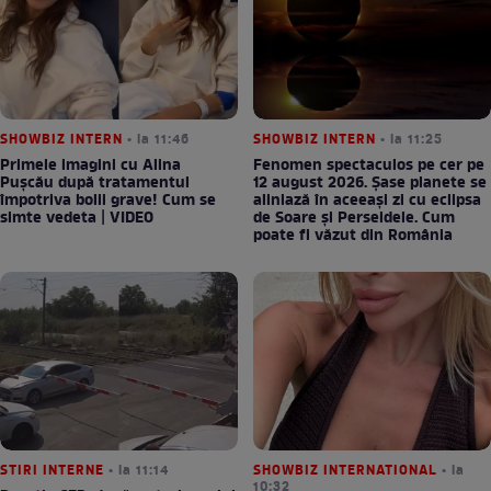
SHOWBIZ INTERN
• la 11:46
SHOWBIZ INTERN
• la 11:25
Primele imagini cu Alina
Fenomen spectaculos pe cer pe
Pușcău după tratamentul
12 august 2026. Șase planete se
împotriva bolii grave! Cum se
aliniază în aceeași zi cu eclipsa
simte vedeta | VIDEO
de Soare și Perseidele. Cum
poate fi văzut din România
STIRI INTERNE
• la 11:14
SHOWBIZ INTERNATIONAL
• la
10:32