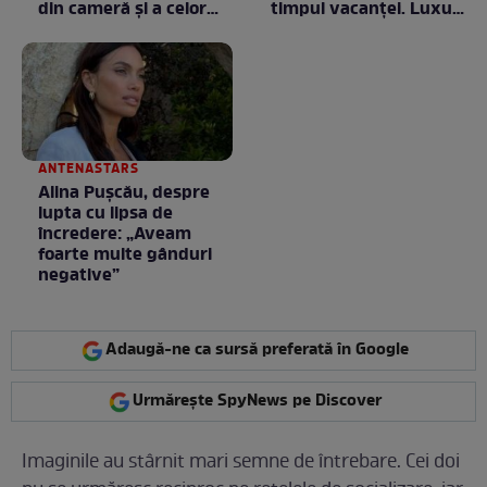
din cameră și a celor
timpul vacanței. Luxul
care rămân
e în starea lui pură.
proprietatea unității
Totul arată ca în filme!
/ GALERIE FOTO
ANTENASTARS
Alina Pușcău, despre
lupta cu lipsa de
încredere: „Aveam
foarte multe gânduri
negative”
Adaugă-ne ca sursă preferată în Google
Urmărește SpyNews pe Discover
Imaginile au stârnit mari semne de întrebare. Cei doi