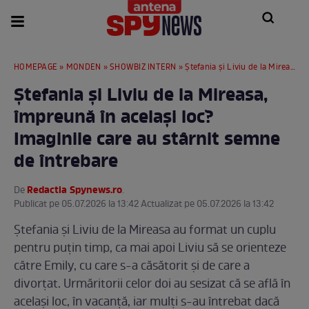
HOMEPAGE
»
MONDEN
»
SHOWBIZ INTERN
» Ștefania și Liviu de la Mireasa, împreună în același loc? Imaginile care au stârnit semne de întrebare
Ștefania și Liviu de la Mireasa,
împreună în același loc?
Imaginile care au stârnit semne
de întrebare
Redactia Spynews.ro
De
.
Publicat pe 05.07.2026 la 13:42 Actualizat pe 05.07.2026 la 13:42
Ștefania și Liviu de la Mireasa au format un cuplu
pentru puțin timp, ca mai apoi Liviu să se orienteze
către Emily, cu care s-a căsătorit și de care a
divorțat. Urmăritorii celor doi au sesizat că se află în
același loc, în vacanță, iar mulți s-au întrebat dacă