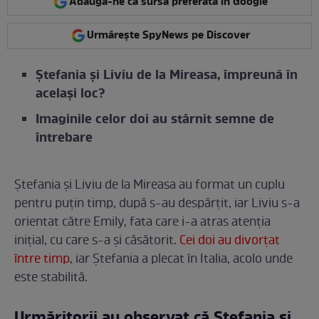
Adaugă-ne ca sursă preferată în Google
Urmărește SpyNews pe Discover
Ștefania și Liviu de la Mireasa, împreună în
același loc?
Imaginile celor doi au stârnit semne de
întrebare
Ștefania și Liviu de la Mireasa au format un cuplu
pentru puțin timp, după s-au despărțit, iar Liviu s-a
orientat către Emily, fata care i-a atras atenția
inițial, cu care s-a și căsătorit.
Cei doi au divorțat
între timp
, iar Ștefania a plecat în Italia, acolo unde
este stabilită.
Urmăritorii au observat că Ștefania și