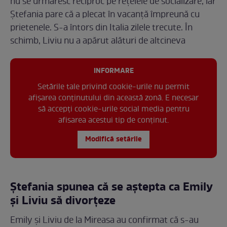
nu se urmăresc reciproc pe rețelele de socializare, iar
Ștefania pare că a plecat în vacanță împreună cu
prietenele. S-a întors din Italia zilele trecute. În
schimb, Liviu nu a apărut alături de altcineva
INFORMARE
Setările tale privind cookie-urile nu permit
afișarea conținutului din această zonă. E necesar
să accepți cookie-urile social media pentru
afisarea acestui tip de conținut.
Modifică setările
Ștefania spunea că se aștepta ca Emily
și Liviu să divorțeze
Emily și Liviu de la Mireasa au confirmat că s-au