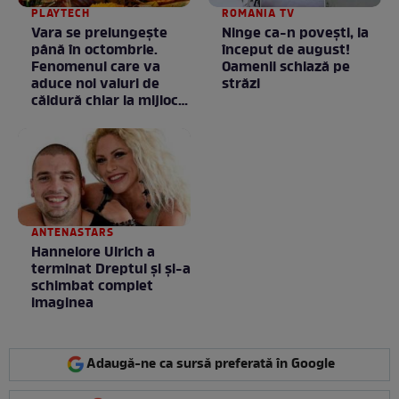
PLAYTECH
ROMANIA TV
Vara se prelungeşte
Ninge ca-n povești, la
până în octombrie.
început de august!
Fenomenul care va
Oamenii schiază pe
aduce noi valuri de
străzi
căldură chiar la mijlocul
toamnei
ANTENASTARS
Hannelore Ulrich a
terminat Dreptul și și-a
schimbat complet
imaginea
Adaugă-ne ca sursă preferată în Google