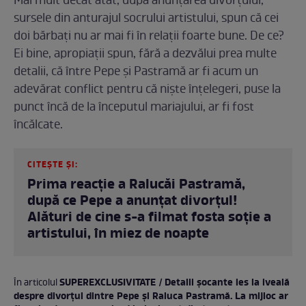
Mai mult decât atât, după anunțarea divorțului,
sursele din anturajul socrului artistului, spun că cei
doi bărbați nu ar mai fi în relații foarte bune. De ce?
Ei bine, apropiații spun, fără a dezvălui prea multe
detalii, că între Pepe și Pastramă ar fi acum un
adevărat conflict pentru că niște înțelegeri, puse la
punct încă de la începutul mariajului, ar fi fost
încălcate.
CITEȘTE ȘI:
Prima reacție a Ralucăi Pastramă,
după ce Pepe a anunțat divorțul!
Alături de cine s-a filmat fosta soție a
artistului, în miez de noapte
SUPEREXCLUSIVITATE / Detalii șocante ies la iveală
În articolul
despre divorțul dintre Pepe și Raluca Pastramă. La mijloc ar