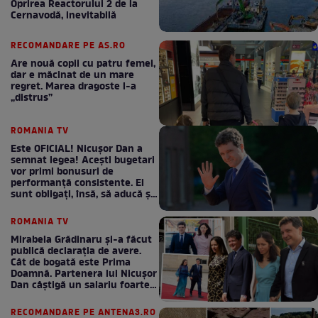
Oprirea Reactorului 2 de la
Cernavodă, inevitabilă
RECOMANDARE PE AS.RO
Are nouă copii cu patru femei,
dar e măcinat de un mare
regret. Marea dragoste l-a
„distrus”
ROMANIA TV
Este OFICIAL! Nicușor Dan a
semnat legea! Acești bugetari
vor primi bonusuri de
performanță consistente. Ei
sunt obligați, însă, să aducă și
bani la bugetul de stat
ROMANIA TV
Mirabela Grădinaru și-a făcut
publică declarația de avere.
Cât de bogată este Prima
Doamnă. Partenera lui Nicușor
Dan câștigă un salariu foarte
bun în fiecare lună!
RECOMANDARE PE ANTENA3.RO