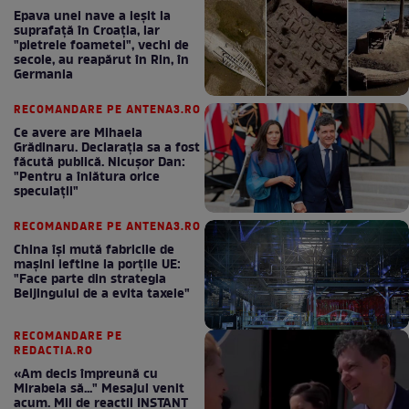
Epava unei nave a ieșit la
suprafață în Croația, iar
"pietrele foametei", vechi de
secole, au reapărut în Rin, în
Germania
RECOMANDARE PE ANTENA3.RO
Ce avere are Mihaela
Grădinaru. Declarația sa a fost
făcută publică. Nicușor Dan:
"Pentru a înlătura orice
speculații"
RECOMANDARE PE ANTENA3.RO
China își mută fabricile de
mașini ieftine la porțile UE:
"Face parte din strategia
Beijingului de a evita taxele"
RECOMANDARE PE
REDACTIA.RO
«Am decis împreună cu
Mirabela să..." Mesajul venit
acum. Mii de reactii INSTANT