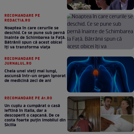
RECOMANDARE PE
REDACTIA.RO
Noaptea în care cerurile se
deschid. Ce se pune sub pernă
înainte de Schimbarea la Față.
Bătrânii spun că acest obicei
îți va transforma viața
RECOMANDARE PE
JURNALUL.RO
Cheia unei vieți mai lungi,
ascunsă într-un organ ignorat
de medicină zeci de ani
RECOMANDARE PE A1.RO
Un cuplu a cumpărat o casă
ieftină în Italia, dar a
descoperit o capcană. De ce
costa foarte puțin imobilul din
Sicilia