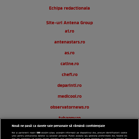
Echipa redactionala
Site-uri Antena Group
a1.ro
antenastars.ro
as.ro
catine.ro
chefi.ro
deparinti.ro
medicool.ro
observatornews.ro
tvhappy.ro
Nouă ne pasă ca datele tale personale să rămână confidențiale
useit.ro
589
Noi și partenerii noștri
stocăm și/sau accesăm informații pe dispozitivul dvs., precum identificatorii cookie
unici pentru prelucrarea datelor cu caracter personal. Puteți accepta sau gestiona preferințele dvs. făcând clic