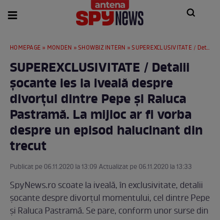
HOMEPAGE
»
MONDEN
»
SHOWBIZ INTERN
» SUPEREXCLUSIVITATE / Detalii șocante ies la iveală despre divorțul dintre Pepe și Raluca Pastramă. La mijloc ar fi vorba despre un episod halucinant din trecut
SUPEREXCLUSIVITATE / Detalii
șocante ies la iveală despre
divorțul dintre Pepe și Raluca
Pastramă. La mijloc ar fi vorba
despre un episod halucinant din
trecut
Publicat pe 06.11.2020 la 13:09 Actualizat pe 06.11.2020 la 13:33
SpyNews.ro scoate la iveală, în exclusivitate, detalii
șocante despre divorțul momentului, cel dintre Pepe
și Raluca Pastramă. Se pare, conform unor surse din