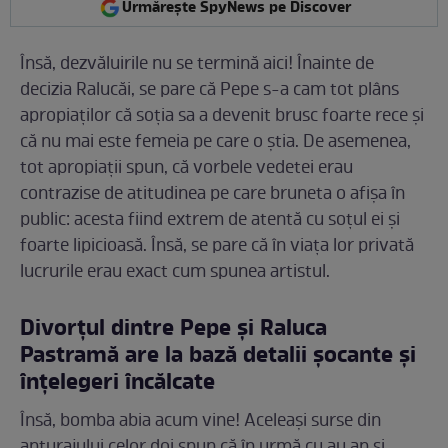
Urmărește SpyNews pe Discover
Însă, dezvăluirile nu se termină aici! Înainte de
decizia Ralucăi, se pare că Pepe s-a cam tot plâns
apropiaților că soția sa a devenit brusc foarte rece și
că nu mai este femeia pe care o știa. De asemenea,
tot apropiații spun, că vorbele vedetei erau
contrazise de atitudinea pe care bruneta o afișa în
public: acesta fiind extrem de atentă cu soțul ei și
foarte lipicioasă. Însă, se pare că în viața lor privată
lucrurile erau exact cum spunea artistul.
Divorțul dintre Pepe și Raluca
Pastramă are la bază detalii șocante și
înțelegeri încălcate
Însă, bomba abia acum vine! Aceleași surse din
anturajului celor doi spun că în urmă cu au an și