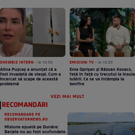
SHOWBIZ INTERN
• la 10:59
EMISIUNI TV
• la 10:25
Alina Pușcaș a anunțat că a
Ema Oprișan și Răzvan Kovacs,
fost invadată de viespi. Cum a
față în față cu trecutul la Insula
încercat să scape de această
Iubirii. Ce se va întâmpla la
problemă
bonfire
VEZI MAI MULT
RECOMANDĂRI
RECOMANDARE PE
OBSERVATORNEWS.RO
Misiune eșuată pe Dunăre:
Barjele nu au fost scufundate.