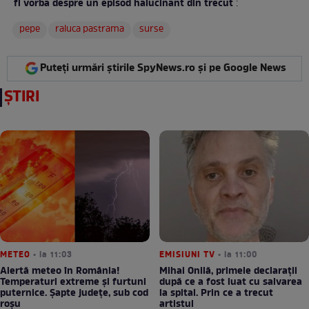
fi vorba despre un episod halucinant din trecut
:
pepe
raluca pastrama
surse
Puteți urmări știrile SpyNews.ro și pe Google News
ȘTIRI
METEO
• la 11:03
EMISIUNI TV
• la 11:00
Alertă meteo în România!
Mihai Onilă, primele declarații
Temperaturi extreme și furtuni
după ce a fost luat cu salvarea
puternice. Șapte județe, sub cod
la spital. Prin ce a trecut
roșu
artistul