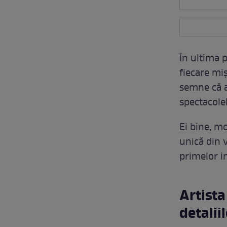
În ultima p
fiecare miș
semne că a
spectacolel
Ei bine, mo
unică din v
primelor i
Artista
detalii