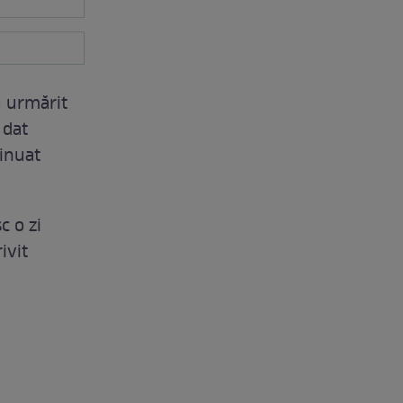
u urmărit
 dat
tinuat
c o zi
ivit