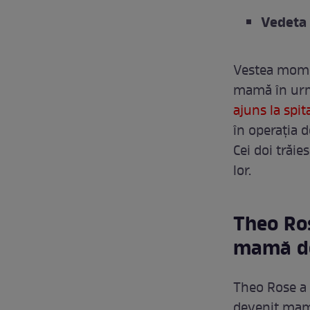
Vedeta 
Vestea mome
mamă în urmă
ajuns la spit
în operația d
Cei doi trăi
lor.
Theo Ros
mamă de
Theo Rose a 
devenit mama