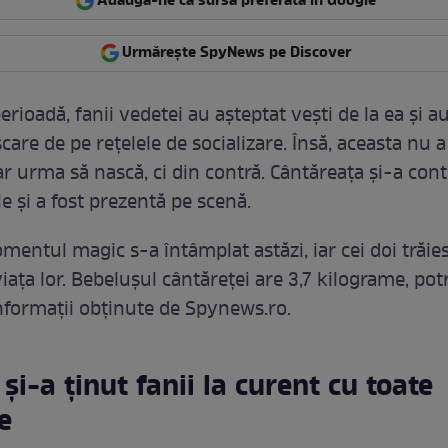
Adaugă-ne ca sursă preferată în Google
Urmărește SpyNews pe Discover
erioadă, fanii vedetei au așteptat vești de la ea și a
care de pe rețelele de socializare. Însă, aceasta nu a
r urma să nască, ci din contră. Cântăreața și-a con
e și a fost prezentă pe scenă.
mentul magic s-a întâmplat astăzi, iar cei doi trăies
iața lor. Bebelușul cântăreței are 3,7 kilograme, potr
nformații obținute de Spynews.ro.
 și-a ținut fanii la curent cu toate
le