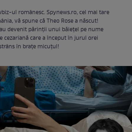
wbiz-ul românesc. Spynews.ro, cel mai tare
mânia, vă spune că Theo Rose a născut!
u devenit părinții unui băiețel pe nume
 cezariană care a început în jurul orei
strâns în brațe micuțul!