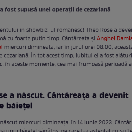
a fost supusă unei operații de cezariană
ntului în showbiz-ul românesc! Theo Rose a deve
 cu foarte puțin timp. Cântăreața și
Anghel Dami
al
miercuri dimineața, iar în jurul orei 08:00, aceasta
e cezariană. În tot acest timp, iubitul ei a fost alătur
esc, în aceste momente, cea mai frumoasă perioadă a 
e a născut. Cântăreața a devenit
 băiețel
născut miercuri dimineața, în 14 iunie 2023. Cântăr
 unui băiețel sănătos, pe care l-a așteptat cu sufle