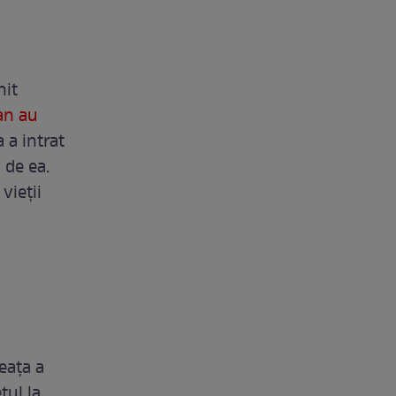
nit
an au
 a intrat
i de ea.
vieții
eața a
tul la