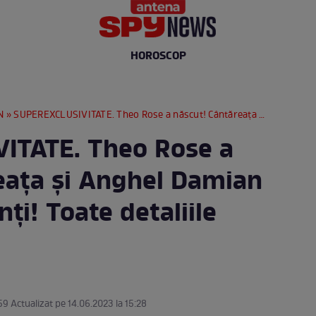
HOROSCOP
N
» SUPEREXCLUSIVITATE. Theo Rose a născut! Cântăreața și Anghel Damian au devenit părinți! Toate detaliile despre naștere
ITATE. Theo Rose a
eața și Anghel Damian
ți! Toate detaliile
59 Actualizat pe 14.06.2023 la 15:28