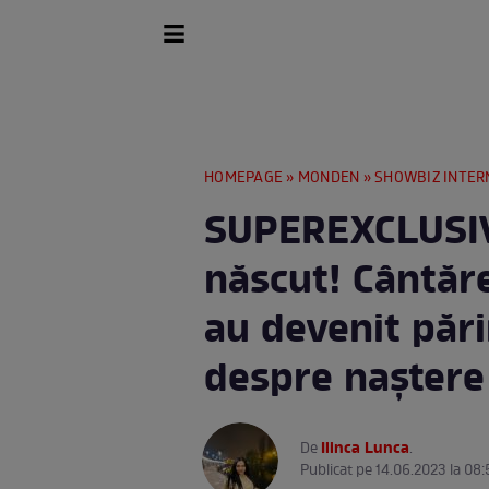
HOMEPAGE
»
MONDEN
»
SHOWBIZ INTER
SUPEREXCLUSIV
născut! Cântăr
au devenit părin
despre naștere
Ilinca Lunca
De
.
Publicat pe 14.06.2023 la 08: