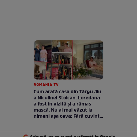
ROMANIA TV
Cum arată casa din Târgu Jiu
a Niculinei Stoican. Loredana
a fost în vizită și a rămas
mască. Nu ai mai văzut la
nimeni așa ceva: Fără cuvinte
/ VIDEO