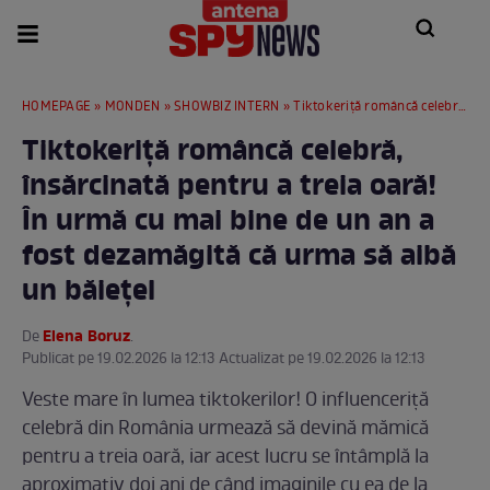
HOMEPAGE
»
MONDEN
»
SHOWBIZ INTERN
» Tiktokeriță româncă celebră, însărcinată pentru a treia oară! În urmă cu mai bine de un an a fost dezamăgită că urma să aibă un băiețel
Tiktokeriță româncă celebră,
însărcinată pentru a treia oară!
În urmă cu mai bine de un an a
fost dezamăgită că urma să aibă
un băiețel
Elena Boruz
De
.
Publicat pe 19.02.2026 la 12:13 Actualizat pe 19.02.2026 la 12:13
Veste mare în lumea tiktokerilor! O influenceriță
celebră din România urmează să devină mămică
pentru a treia oară, iar acest lucru se întâmplă la
aproximativ doi ani de când imaginile cu ea de la