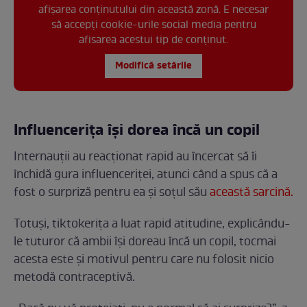
afișarea conținutului din această zonă. E necesar
să accepți cookie-urile social media pentru
afisarea acestui tip de conținut.
Modifică setările
Influencerița își dorea încă un copil
Internauții au reacționat rapid au încercat să îi
închidă gura influenceriței, atunci când a spus că a
fost o surpriză pentru ea și soțul său
această sarcină.
Totuși, tiktokerița a luat rapid atitudine, explicându-
le tuturor că ambii își doreau încă un copil, tocmai
acesta este și motivul pentru care nu folosit nicio
metodă contraceptivă.