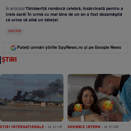
Tiktokeriță româncă celebră, însărcinată pentru a
În articolul
treia oară! În urmă cu mai bine de un an a fost dezamăgită
că urma să aibă un băiețel
:
sarcina
Puteți urmări știrile SpyNews.ro și pe Google News
ȘTIRI
STIRI INTERNATIONALE
• la 21:16
SHOWBIZ INTERN
• la 21:06