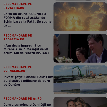
RECOMANDARE PE
REDACTIA.RO
Ce să nu arunci SUB NICI O
FORMA din casă astăzi, de
Schimbarea la Față . Se spune
ca ....
RECOMANDARE PE
REDACTIA.RO
«Am decis împreună cu
Mirabela să..." Mesajul venit
acum. Mii de reactii INSTANT
RECOMANDARE PE
JURNALUL.RO
Investigație, Canalul Bala: Cum
au dispărut milioane de euro
pe Dunăre
RECOMANDARE PE A1.RO
Cum a surprins-o Dani Oțil pe