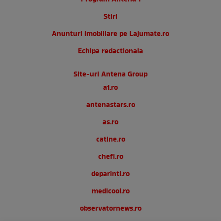
Stiri
Anunturi imobiliare pe Lajumate.ro
Echipa redactionala
Site-uri Antena Group
a1.ro
antenastars.ro
as.ro
catine.ro
chefi.ro
deparinti.ro
medicool.ro
observatornews.ro