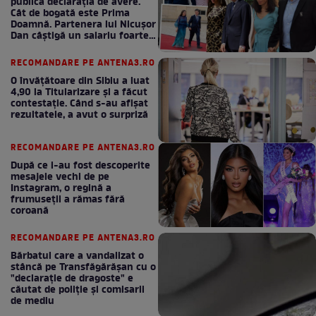
publică declarația de avere.
Cât de bogată este Prima
Doamnă. Partenera lui Nicușor
Dan câștigă un salariu foarte
bun în fiecare lună!
RECOMANDARE PE ANTENA3.RO
O învățătoare din Sibiu a luat
4,90 la Titularizare și a făcut
contestație. Când s-au afișat
rezultatele, a avut o surpriză
RECOMANDARE PE ANTENA3.RO
După ce i-au fost descoperite
mesajele vechi de pe
Instagram, o regină a
frumuseții a rămas fără
coroană
RECOMANDARE PE ANTENA3.RO
Bărbatul care a vandalizat o
stâncă pe Transfăgărășan cu o
"declaraţie de dragoste" e
căutat de poliție și comisarii
de mediu