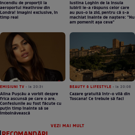
Incendiu de proporții la
Iustina Loghin de la Insula
aeroportul Heathrow din
Iubirii le-a răspuns celor care
Londra! Imagini exclusive, în
au pus-o la zid, pentru că s-a
timp real
machiat înainte de naștere: "Nu
am pomenit așa ceva"
EMISIUNI TV
• la 20:31
BEAUTY & LIFESTYLE
• la 20:08
Alina Pușcău a vorbit despre
Cazare gratuită într-o vilă din
frica ascunsă pe care o are.
Toscana! Ce trebuie să faci
Confesiunile au fost făcute cu
puțin timp înainte să se
îmbolnăvească
VEZI MAI MULT
RECOMANDĂRI