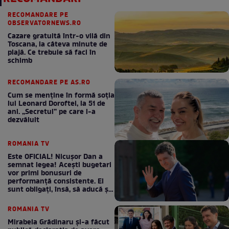
RECOMANDARE PE
OBSERVATORNEWS.RO
Cazare gratuită într-o vilă din
Toscana, la câteva minute de
plajă. Ce trebuie să faci în
schimb
RECOMANDARE PE AS.RO
Cum se menţine în formă soţia
lui Leonard Doroftei, la 51 de
ani. „Secretul” pe care l-a
dezvăluit
ROMANIA TV
Este OFICIAL! Nicușor Dan a
semnat legea! Acești bugetari
vor primi bonusuri de
performanță consistente. Ei
sunt obligați, însă, să aducă și
bani la bugetul de stat
ROMANIA TV
Mirabela Grădinaru și-a făcut