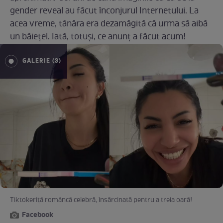
gender reveal au făcut înconjurul Internetului. La
acea vreme, tânăra era dezamăgită că urma să aibă
un băiețel. Iată, totuși, ce anunț a făcut acum!
GALERIE (3)
Tiktokeriță româncă celebră, însărcinată pentru a treia oară!
Facebook