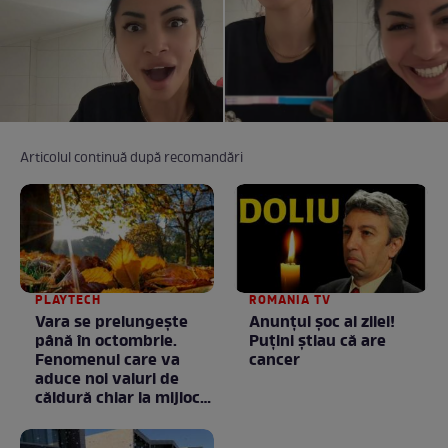
Articolul continuă după recomandări
PLAYTECH
ROMANIA TV
Vara se prelungeşte
Anunţul şoc al zilei!
până în octombrie.
Puţini ştiau că are
Fenomenul care va
cancer
aduce noi valuri de
căldură chiar la mijlocul
toamnei