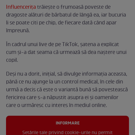
Influencerița
trăiește o frumoasă poveste de
dragoste alături de bărbatul de lângă ea, iar bucuria
li se poate citi pe chip, de fiecare dată când apar
împreună.
În cadrul unui live de pe TikTok, șatena a explicat
cum și-a dat seama că urmează să dea naștere unui
copil.
Deși nu a dorit, inițial, să divulge informația aceasta,
până ce nu ajunge la un control medical, în cele din
urmă a decis că este o variantă bună să povestească
fericirea care s-a năpustit asupra ei și oamenilor
care o urmăresc cu interes în mediul online.
INFORMARE
Setările tale privind cookie-urile nu permit