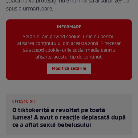
„Dacă nu vă protejați, nu e normal să ai surprize?”, a
spus o urmăritoare.
INFORMARE
Setările tale privind cookie-urile nu permit
afișarea conținutului din această zonă. E necesar
să accepți cookie-urile social media pentru
afisarea acestui tip de conținut.
Modifică setările
CITEȘTE ȘI:
O tiktokeriță a revoltat pe toată
lumea! A avut o reacție deplasată după
ce a aflat sexul bebelusului