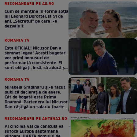
RECOMANDARE PE AS.RO
Cum se menţine în formă soţia
lui Leonard Doroftei, la 51 de
ani. „Secretul” pe care l-a
dezvăluit
ROMANIA TV
Este OFICIAL! Nicușor Dan a
semnat legea! Acești bugetari
vor primi bonusuri de
performanță consistente. Ei
sunt obligați, însă, să aducă și
bani la bugetul de stat
ROMANIA TV
Mirabela Grădinaru și-a făcut
publică declarația de avere.
Cât de bogată este Prima
Doamnă. Partenera lui Nicușor
Dan câștigă un salariu foarte
bun în fiecare lună!
RECOMANDARE PE ANTENA3.RO
Al cincilea val de caniculă va
sufoca Europa săptămâna
viitoare. HARTA domului de