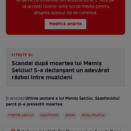
afișarea conținutului din această zonă. E necesar
să accepți cookie-urile social media pentru
afisarea acestui tip de conținut.
Modifică setările
CITEȘTE ȘI:
Scandal după moartea lui Memiș
Selciuc! S-a declanșant un adevărat
război între muzicieni
Ultima postare a lui Memiș Selciuc. Saxofonistul
În articolul
parcă și-a prevestit moartea
:
memis selciuc
saxofonist
deces
doliu muzica