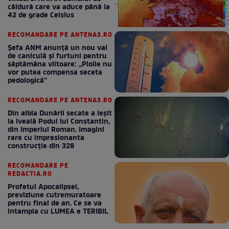
căldură care va aduce până la
42 de grade Celsius
RECOMANDARE PE ANTENA3.RO
Șefa ANM anunță un nou val
de caniculă și furtuni pentru
săptămâna viitoare: „Ploile nu
vor putea compensa seceta
pedologică”
RECOMANDARE PE ANTENA3.RO
Din albia Dunării secate a ieșit
la iveală Podul lui Constantin,
din Imperiul Roman. Imagini
rare cu impresionanta
construcție din 328
RECOMANDARE PE
REDACTIA.RO
Profetul Apocalipsei,
previziune cutremuratoare
pentru final de an. Ce se va
intampla cu LUMEA e TERIBIL