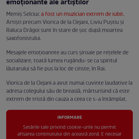
emoționante ale artiștilor
Memiș Selciuc
a fost un muzician extrem de iubit.
Artiști precum Viorica de la Clejani, Liviu Puștiu și
Raluca Drăgoi sunt în stare de șoc după moartea
saxofonistului.
Mesajele emoțioannte au curs șiroaie pe rețelele de
socializare, toată lumea rugându-se ca spiritul
lăutarului să fie pus la loc de cinste, în Rai.
Viorica de la Clejani a avut numai cuvinte laudative la
adresa colegului său de breaslă, mărturisind că este
extrem de tristă din cauza a ceea ce s-a întâmplat.
INFORMARE
Setările tale privind cookie-urile nu permit
afișarea conținutului din această zonă. E necesar