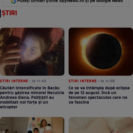
Puteți urmări știrile SpyNews.ro și pe Google News
ȘTIRI
STIRI INTERNE
• la 11:40
STIRI INTERNE
• la 11:08
Căutări intensificate în Bacău
Ce se va întâmpla după eclipsa
pentru găsirea minorei Neculcia
de pe 12 august. Încă un
Andreea Elena. Polițiștii au
fenomen spectaculos care ne
mobilizat noi forțe și un
va fascina
elicopter