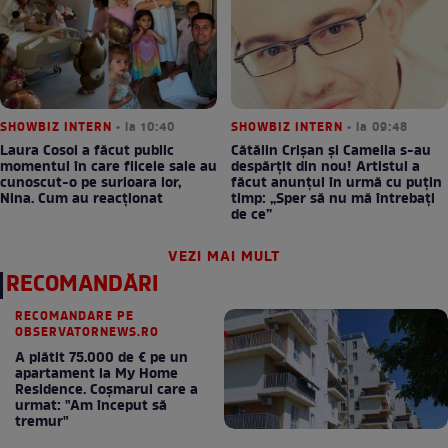
SHOWBIZ INTERN
• la 10:40
SHOWBIZ INTERN
• la 09:48
Laura Cosoi a făcut public
Cătălin Crișan și Camelia s-au
momentul în care fiicele sale au
despărțit din nou! Artistul a
cunoscut-o pe surioara lor,
făcut anunțul în urmă cu puțin
Nina. Cum au reacționat
timp: „Sper să nu mă întrebați
de ce”
VEZI MAI MULT
RECOMANDĂRI
RECOMANDARE PE
OBSERVATORNEWS.RO
A plătit 75.000 de € pe un
apartament la My Home
Residence. Coşmarul care a
urmat: "Am început să
tremur"