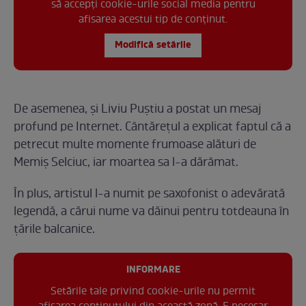
să accepți cookie-urile social media pentru
afisarea acestui tip de conținut.
Modifică setările
De asemenea, și Liviu Puștiu a postat un mesaj
profund pe Internet. Cântărețul a explicat faptul că a
petrecut multe momente frumoase alături de
Memiș Selciuc, iar moartea sa l-a dărâmat.
În plus, artistul l-a numit pe saxofonist o adevărată
legendă, a cărui nume va dăinui pentru totdeauna în
țările balcanice.
INFORMARE
Setările tale privind cookie-urile nu permit