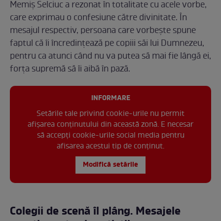
Memiș Selciuc a rezonat în totalitate cu acele vorbe,
care exprimau o confesiune către divinitate. În
mesajul respectiv, persoana care vorbește spune
faptul că îi încredințează pe copiii săi lui Dumnezeu,
pentru ca atunci când nu va putea să mai fie lângă ei,
forța supremă să îi aibă în pază.
INFORMARE
Setările tale privind cookie-urile nu permit
afișarea conținutului din această zonă. E necesar
să accepți cookie-urile social media pentru
afisarea acestui tip de conținut.
Modifică setările
Colegii de scenă îl plâng. Mesajele