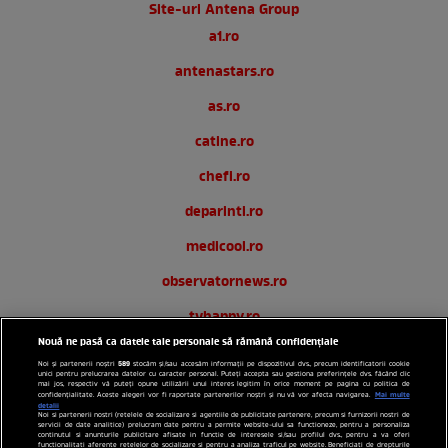
Site-uri Antena Group
a1.ro
antenastars.ro
as.ro
catine.ro
chefi.ro
deparinti.ro
medicool.ro
observatornews.ro
tvhappy.ro
Nouă ne pasă ca datele tale personale să rămână confidențiale
useit.ro
589
Noi și partenerii noștri
stocăm și/sau accesăm informații pe dispozitivul dvs., precum identificatorii cookie
unici pentru prelucrarea datelor cu caracter personal. Puteți accepta sau gestiona preferințele dvs. făcând clic
zutv.ro
mai jos, respectiv vă puteți opune utilizării unui interes legitim în orice moment pe pagina cu politica de
Mai multe
confidențialitate. Aceste alegeri vor fi raportate partenerilor noștri și nu vă vor afecta navigarea.
detalii
Noi si partenerii nostri (retelele de socializare si agentiile de publicitate partenere, precum si furnizorii nostri de
Trends AntenaPLAY
servicii de date analitice) prelucram date pentru a permite website-ului sa functioneze, pentru a personaliza
continutul si anunturile publicitare afisate in functie de interesele si/sau profilul dvs., pentru a va oferi
functionalitati aferente retelelor de socializare si pentru a analiza traficul pe website. Beneficiati de drepturile