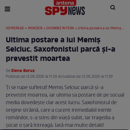
HOMEPAGE
»
MONDEN
»
SHOWBIZ INTERN
» Ultima postare a lui Memiș Selciuc. Saxofonistul parcă și-a prevestit moartea
Ultima postare a lui Memiș
Selciuc. Saxofonistul parcă și-a
prevestit moartea
Elena Boruz
De
.
Publicat pe 12.06.2026 la 11:29 Actualizat pe 12.06.2026 la 11:29
Ți se rupe sufletul! Memiș Selciuc parcă și-a
prevestit moartea, iar ultima sa postare de pe socual
media dovedește clar acest lucru. Saxofonistul de
origine străină, care a cucerit iremediabil inimle
românilor, s-a stins din viață subit, iar tragedia a
șocat o țară întreagă. Iată mai multe detalii!