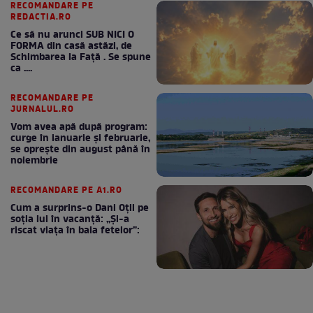
RECOMANDARE PE
REDACTIA.RO
Ce să nu arunci SUB NICI O
FORMA din casă astăzi, de
Schimbarea la Față . Se spune
ca ....
RECOMANDARE PE
JURNALUL.RO
Vom avea apă după program:
curge în ianuarie și februarie,
se oprește din august până în
noiembrie
RECOMANDARE PE A1.RO
Cum a surprins-o Dani Oțil pe
soția lui în vacanță: „Și-a
riscat viața în baia fetelor”: