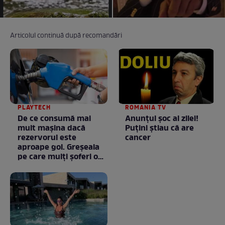
Articolul continuă după recomandări
PLAYTECH
ROMANIA TV
De ce consumă mai
Anunţul şoc al zilei!
mult mașina dacă
Puţini ştiau că are
rezervorul este
cancer
aproape gol. Greșeala
pe care mulți șoferi o
fac fără să știe