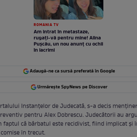
ROMANIA TV
Am intrat în metastaze,
rugaţi-vă pentru mine! Alina
Puşcău, un nou anunţ cu ochii
în lacrimi
Adaugă-ne ca sursă preferată în Google
Urmărește SpyNews pe Discover
ortalului Instanțelor de Judecată, s-a decis menține
preventiv pentru Alex Dobrescu. Judecătorii au ar
n faptul că bărbatul este recidivist, fiind implicat și î
 comise în trecut.