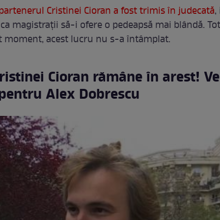
partenerul Cristinei Cioran a fost trimis în judecată
,
 ca magistrații să-i ofere o pedeapsă mai blândă. Tot
t moment, acest lucru nu s-a întâmplat.
Cristinei Cioran rămâne în arest! Ve
 pentru Alex Dobrescu