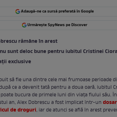
Adaugă-ne ca sursă preferată în Google
Urmărește SpyNews pe Discover
brescu rămâne în arest
 nu sunt deloc bune pentru iubitul Cristinei Cior
ții exclusive
ebuit să fie una dintre cele mai frumoase perioade d
 după ce a devenit tată pentru a doua oară, iubitul Cr
poate bucura de primele luni din viața fiului său. Î
dosar
stui an, Alex Dobrescu a fost implicat într-un
ficul de droguri
, iar de atunci se află în arest preve