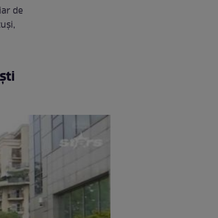
 iar de
uși,
ști