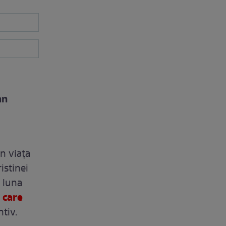
an
in viața
istinei
n luna
 care
ntiv.