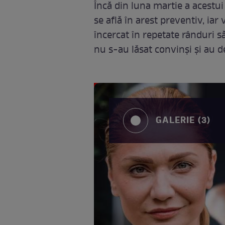
Încă din luna martie a acestui 
se află în arest preventiv, iar
încercat în repetate rânduri s
nu s-au lăsat convinși și au d
GALERIE (3)