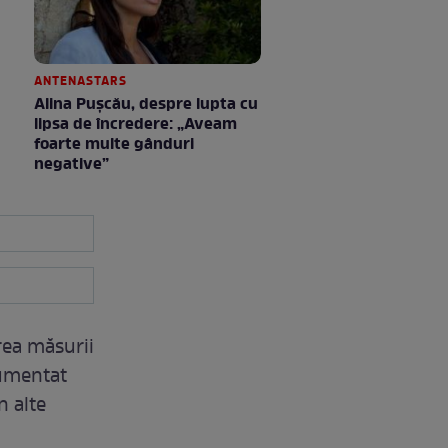
ANTENASTARS
Alina Pușcău, despre lupta cu
lipsa de încredere: „Aveam
foarte multe gânduri
negative”
rea măsurii
gumentat
n alte