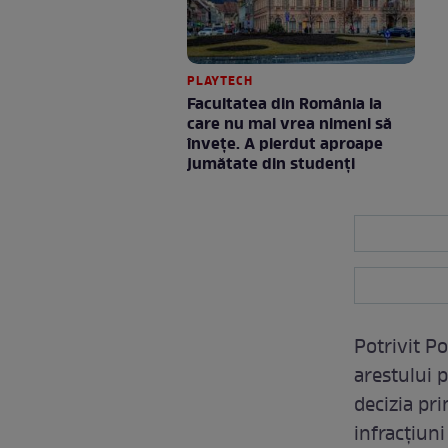
PLAYTECH
Facultatea din România la
care nu mai vrea nimeni să
înveţe. A pierdut aproape
jumătate din studenţi
Potrivit P
arestului 
decizia pri
infracțiuni