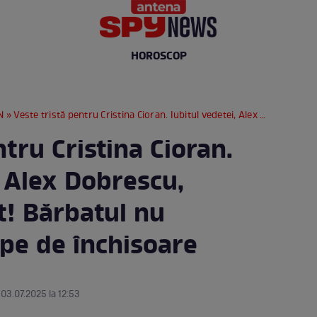
HOROSCOP
N
» Veste tristă pentru Cristina Cioran. Iubitul vedetei, Alex Dobrescu, rămâne în arest! Bărbatul nu reușește să scape de închisoare
ntru Cristina Cioran.
, Alex Dobrescu,
t! Bărbatul nu
ape de închisoare
 03.07.2025 la 12:53