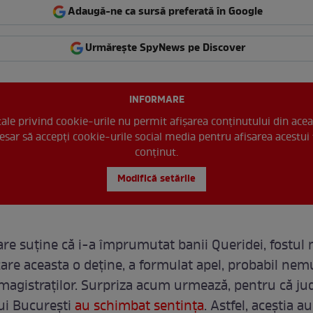
Adaugă-ne ca sursă preferată în Google
Urmărește SpyNews pe Discover
INFORMARE
 tale privind cookie-urile nu permit afișarea conținutului din acea
esar să accepți cookie-urile social media pentru afisarea acestui 
conținut.
Modifică setările
are suține că i-a împrumutat banii Queridei, fostul
 care aceasta o deține, a formulat apel, probabil ne
magistraților. Surpriza acum urmează, pentru că jud
ui București
au schimbat sentința
. Astfel, aceștia au