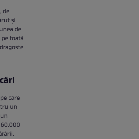
, de
rut și
țiunea de
t pe toată
e dragoste
cări
 pe care
ntru un
 un
 60.000
rârii.