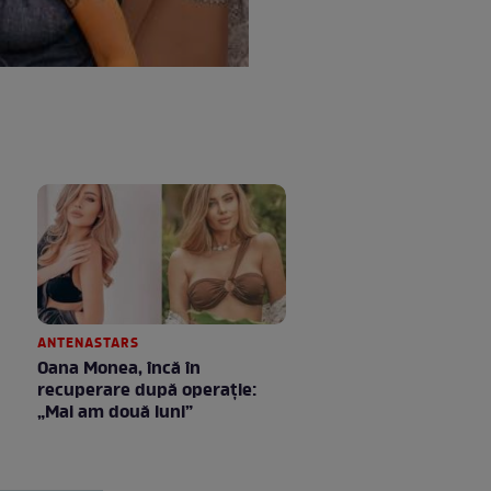
ANTENASTARS
Oana Monea, încă în
recuperare după operație:
„Mai am două luni”