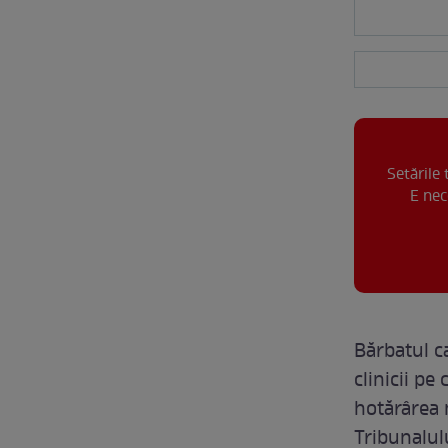
Setările
E nec
Bărbatul c
clinicii pe
hotărârea 
Tribunalul