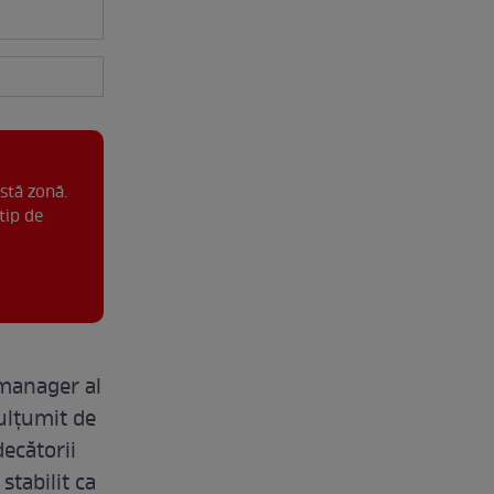
stă zonă.
tip de
 manager al
mulțumit de
ecătorii
 stabilit ca