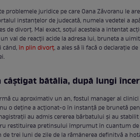
te problemele juridice pe care Oana Zăvoranu le are
rtalul instanțelor de judecată, numela vedetei a apă
s de divorț. Mai exact, soțul acesteia a intentat ac
un val de reacții acide la adresa lui, bruneta a uimi
 când,
în plin divorț
, a ales să îi facă o declarație d
i.
 câștigat bătălia, după lungi încer
rmă cu aproximativ un an, fostul manager al clinici
u o deține a acționat-o în instanță pe brunetă pe
gistrații au admis cererea bărbatului și au stabilit
ru restituirea pretinsului împrumut în cuantum de
n de trei luni de zile de la rămânerea definitvă a hotă