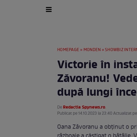
HOMEPAGE
»
MONDEN
»
SHOWBIZ INTER
Victorie în ins
Zăvoranu! Vedet
după lungi înce
Redactia Spynews.ro
De
.
Publicat pe 14.10.2023 la 23:40 Actualizat pe
Oana Zăvoranu a obținut o pri
războaie a câștigat o bătălie. 