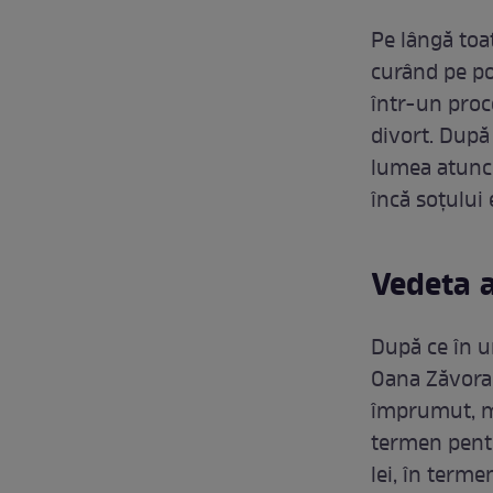
Pe lângă toa
curând pe po
într-un proce
divort. După 
lumea atunci
încă soțului e
Vedeta a
După ce în u
Oana Zăvoran
împrumut, ma
termen pent
lei, în terme