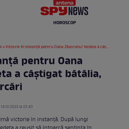
HOROSCOP
N
» Victorie în instanță pentru Oana Zăvoranu! Vedeta a câștigat bătălia, după lungi încercări
tanță pentru Oana
a a câștigat bătălia,
rcări
 14.10.2023 la 23:40
mă victorie în instanță. După lungi
Vedeta a reușit să întoarcă sentința în