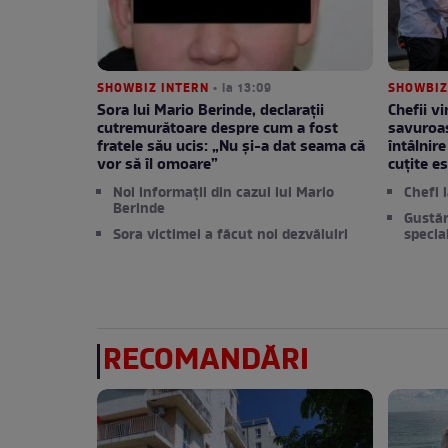
SHOWBIZ INTERN
• la 13:09
SHOWBIZ
Sora lui Mario Berinde, declarații
Chefii v
cutremurătoare despre cum a fost
savuroas
fratele său ucis: „Nu și-a dat seama că
întâlnire
vor să îl omoare”
cuțite e
Noi informații din cazul lui Mario
Chefi 
Berinde
Gustăr
Sora victimei a făcut noi dezvăluiri
specia
RECOMANDĂRI