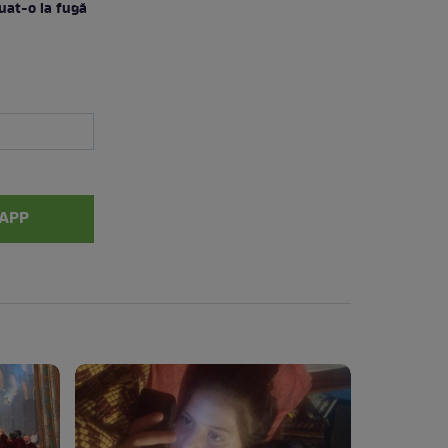
luat-o la fugă
APP