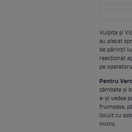
Vulpița și Vi
au plecat spr
de părinții l
reacționat a
pe operatorul
Pentru Vero
zâmbete și b
a-și vedea pă
frumoase, pâ
locuit cu soț
încins.