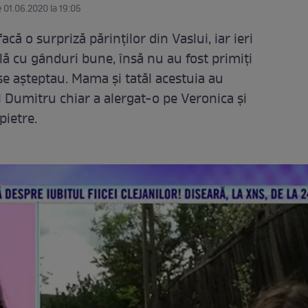
e 01.06.2020 la 19:05
facă o surpriză părinților din Vaslui, iar ieri
ală cu gânduri bune, însă nu au fost primiți
 se așteptau. Mama și tatăl acestuia au
l Dumitru chiar a alergat-o pe Veronica și
 pietre.