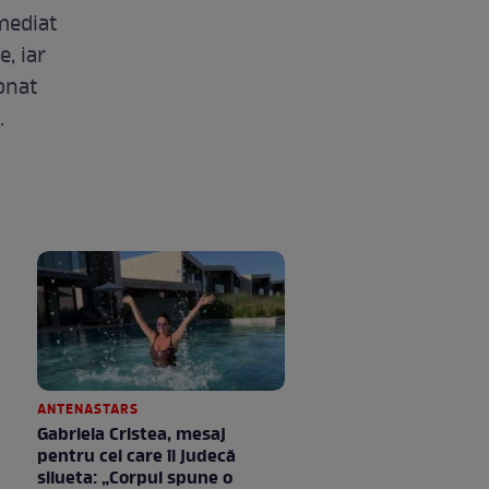
imediat
e, iar
ionat
.
ANTENASTARS
Gabriela Cristea, mesaj
pentru cei care îi judecă
silueta: „Corpul spune o