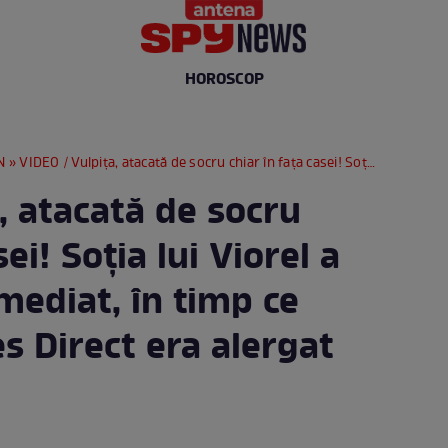
HOROSCOP
N
» VIDEO / Vulpița, atacată de socru chiar în fața casei! Soția lui Viorel a luat-o la fugă imediat, în timp ce operatorul Acces Direct era alergat cu pietre!
, atacată de socru
sei! Soția lui Viorel a
imediat, în timp ce
s Direct era alergat