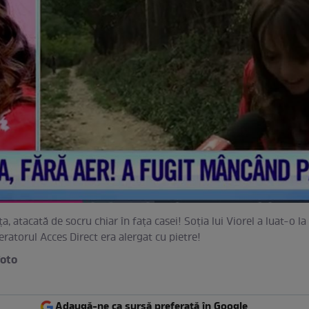
a, atacată de socru chiar în fața casei! Soția lui Viorel a luat-o l
eratorul Acces Direct era alergat cu pietre!
foto
Adaugă-ne ca sursă preferată în Google