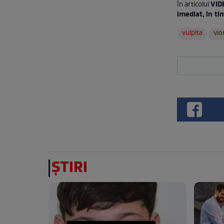
VIDE
În articolul
imediat, în ti
vulpita
vio
ȘTIRI