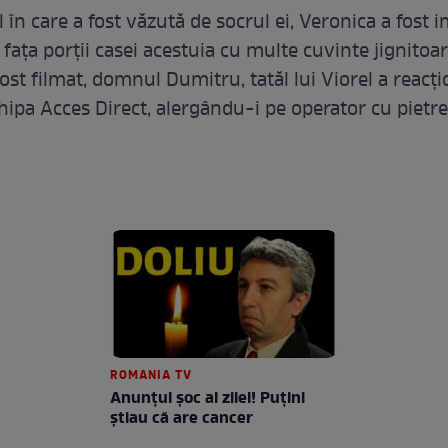
în care a fost văzută de socrul ei, Veronica a fost 
fața porții casei acestuia cu multe cuvinte jignitoar
ost filmat, domnul Dumitru, tatăl lui Viorel a reacț
hipa Acces Direct, alergându-i pe operator cu pietre
ROMANIA TV
Anunţul şoc al zilei! Puţini
ştiau că are cancer