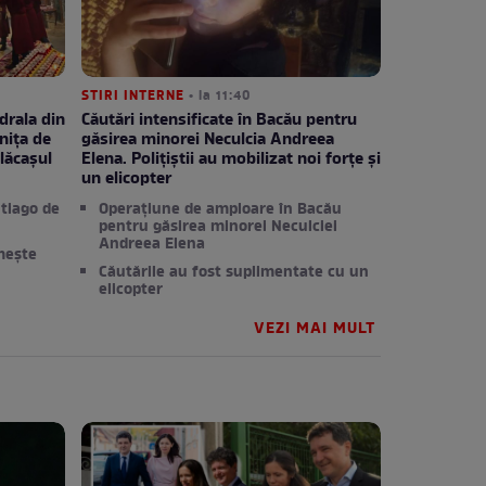
STIRI INTERNE
• la 11:40
drala din
Căutări intensificate în Bacău pentru
nița de
găsirea minorei Neculcia Andreea
lăcașul
Elena. Polițiștii au mobilizat noi forțe și
un elicopter
ntiago de
Operațiune de amploare în Bacău
pentru găsirea minorei Neculciei
Andreea Elena
mește
Căutările au fost suplimentate cu un
elicopter
VEZI MAI MULT