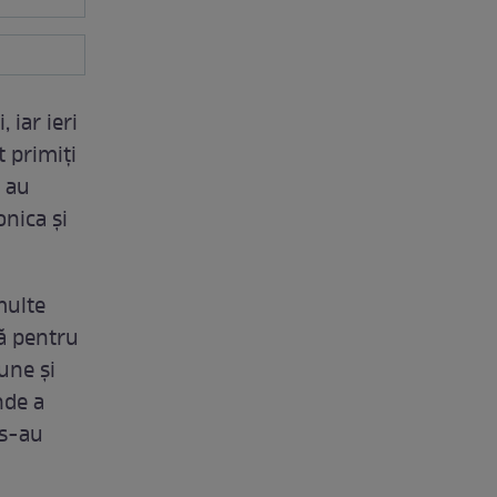
 iar ieri
t primiți
a au
nica și
 multe
lă pentru
bune și
nde a
 s-au