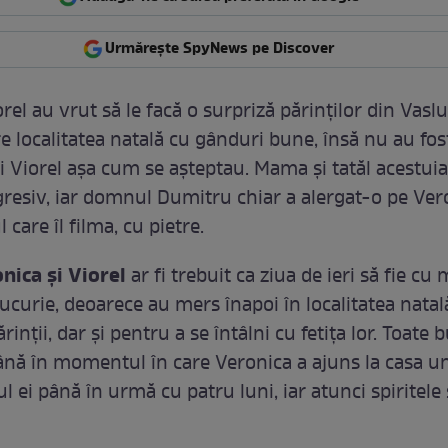
Urmărește SpyNews pe Discover
orel au vrut să le facă o surpriză părinților din Vaslui,
e localitatea natală cu gânduri bune, însă nu au fos
ui Viorel așa cum se așteptau. Mama și tatăl acestui
gresiv, iar domnul Dumitru chiar a alergat-o pe Vero
 care îl filma, cu pietre.
nica și Viorel
ar fi trebuit ca ziua de ieri să fie cu
ucurie, deoarece au mers înapoi în localitatea nata
rinții, dar și pentru a se întâlni cu fetița lor. Toate 
nă în momentul în care Veronica a ajuns la casa u
ul ei până în urmă cu patru luni, iar atunci spiritele