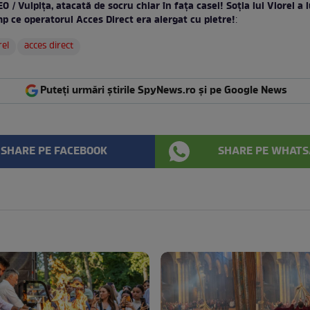
O / Vulpița, atacată de socru chiar în fața casei! Soția lui Viorel a 
mp ce operatorul Acces Direct era alergat cu pietre!
:
rel
acces direct
Puteți urmări știrile SpyNews.ro și pe Google News
SHARE PE FACEBOOK
SHARE PE WHATS