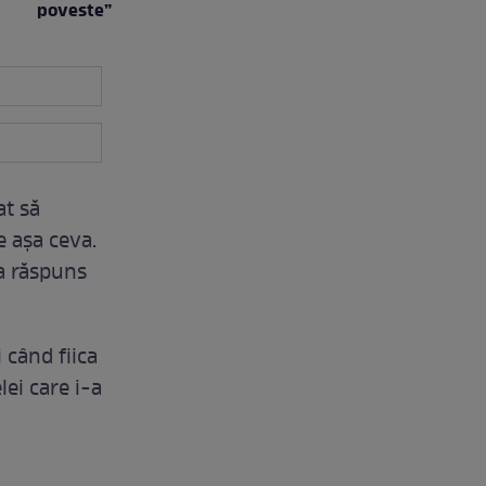
poveste”
at să
e așa ceva.
 a răspuns
 când fiica
ei care i-a