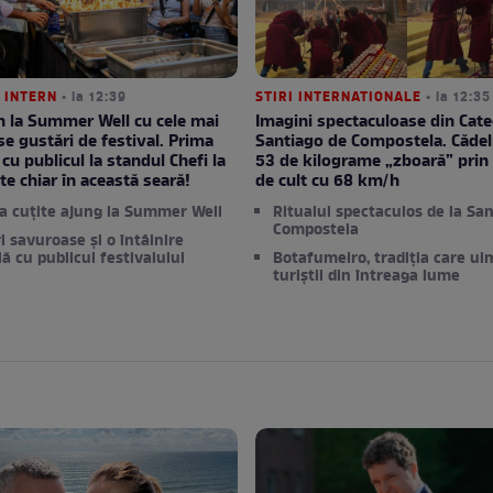
 INTERN
• la 12:39
STIRI INTERNATIONALE
• la 12:35
in la Summer Well cu cele mai
Imagini spectaculoase din Cate
e gustări de festival. Prima
Santiago de Compostela. Cădel
 cu publicul la standul Chefi la
53 de kilograme „zboară” prin 
ste chiar în această seară!
de cult cu 68 km/h
la cuțite ajung la Summer Well
Ritualul spectaculos de la Sa
Compostela
i savuroase și o întâlnire
lă cu publicul festivalului
Botafumeiro, tradiția care ui
turiștii din întreaga lume