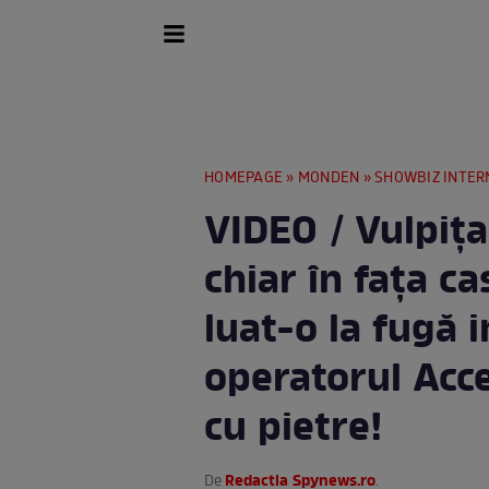
HOMEPAGE
»
MONDEN
»
SHOWBIZ INTER
VIDEO / Vulpița
chiar în fața ca
luat-o la fugă 
operatorul Acce
cu pietre!
Redactia Spynews.ro
De
.