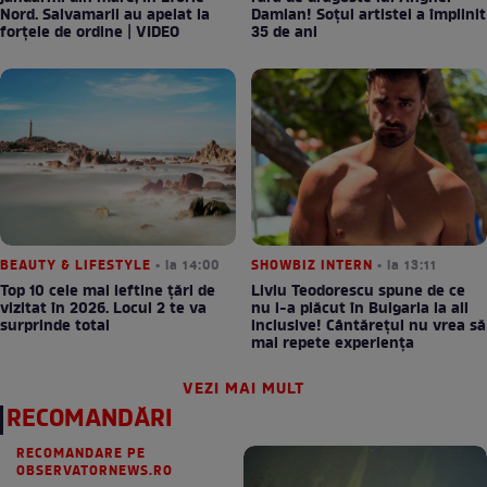
Nord. Salvamarii au apelat la
Damian! Soțul artistei a împlinit
forțele de ordine | VIDEO
35 de ani
BEAUTY & LIFESTYLE
• la 14:00
SHOWBIZ INTERN
• la 13:11
Top 10 cele mai ieftine țări de
Liviu Teodorescu spune de ce
vizitat în 2026. Locul 2 te va
nu i-a plăcut în Bulgaria la all
surprinde total
inclusive! Cântărețul nu vrea să
mai repete experiența
VEZI MAI MULT
RECOMANDĂRI
RECOMANDARE PE
OBSERVATORNEWS.RO