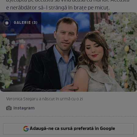
așteaptă pe aceasta să vină acasă cu fiul lor. Aceasta
e nerăbdător să-l strângă în brațe pe micuț.
GALERIE (3)
Veronica Stegaru a născut în urmă cu o zi
instagram
Adaugă-ne ca sursă preferată în Google