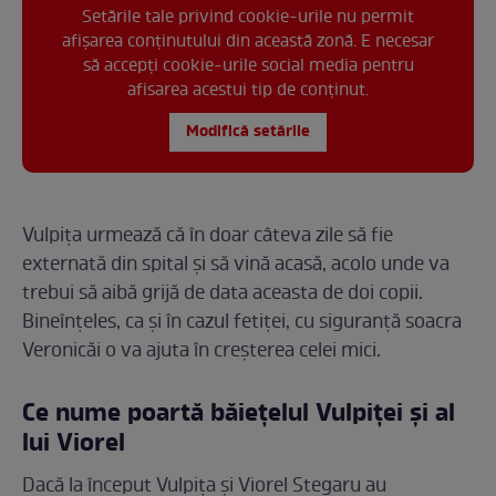
Setările tale privind cookie-urile nu permit
afișarea conținutului din această zonă. E necesar
să accepți cookie-urile social media pentru
afisarea acestui tip de conținut.
Modifică setările
Vulpița urmează că în doar câteva zile să fie
externată din spital și să vină acasă, acolo unde va
trebui să aibă grijă de data aceasta de doi copii.
Bineînțeles, ca și în cazul fetiței, cu siguranță soacra
Veronicăi o va ajuta în creșterea celei mici.
Ce nume poartă băiețelul Vulpiței și al
lui Viorel
Dacă la început Vulpița și Viorel Stegaru au