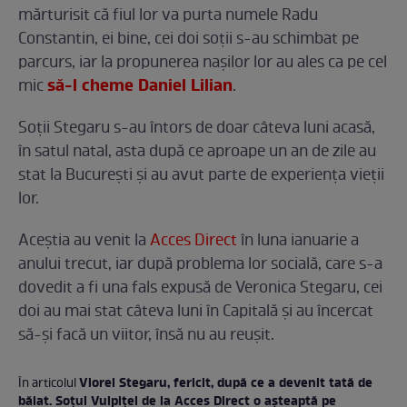
mărturisit că fiul lor va purta numele Radu
Constantin, ei bine, cei doi soții s-au schimbat pe
parcurs, iar la propunerea nașilor lor au ales ca pe cel
să-l cheme Daniel Lilian
mic
.
Soții Stegaru s-au întors de doar câteva luni acasă,
în satul natal, asta după ce aproape un an de zile au
stat la București și au avut parte de experiența vieții
lor.
Aceștia au venit la
Acces Direct
în luna ianuarie a
anului trecut, iar după problema lor socială, care s-a
dovedit a fi una fals expusă de Veronica Stegaru, cei
doi au mai stat câteva luni în Capitală și au încercat
să-și facă un viitor, însă nu au reușit.
Viorel Stegaru, fericit, după ce a devenit tată de
În articolul
băiat. Soțul Vulpiței de la Acces Direct o așteaptă pe