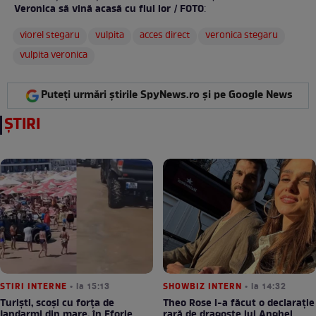
Veronica să vină acasă cu fiul lor / FOTO
:
viorel stegaru
vulpita
acces direct
veronica stegaru
vulpita veronica
Puteți urmări știrile SpyNews.ro și pe Google News
ȘTIRI
STIRI INTERNE
• la 15:13
SHOWBIZ INTERN
• la 14:32
Turiști, scoși cu forța de
Theo Rose i-a făcut o declarație
jandarmi din mare, în Eforie
rară de dragoste lui Anghel