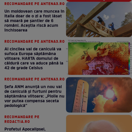
RECOMANDARE PE ANTENA3.RO
Un moldovean care muncea în
Italia doar de o zi a fost lăsat
să moară pe şantier de 6
români. Aceștia riscă acum
închisoarea
RECOMANDARE PE ANTENA3.RO
Al cincilea val de caniculă va
sufoca Europa săptămâna
viitoare. HARTA domului de
căldură care va aduce până la
42 de grade Celsius
RECOMANDARE PE ANTENA3.RO
Șefa ANM anunță un nou val
de caniculă și furtuni pentru
săptămâna viitoare: „Ploile nu
vor putea compensa seceta
pedologică”
RECOMANDARE PE
REDACTIA.RO
Profetul Apocalipsei,