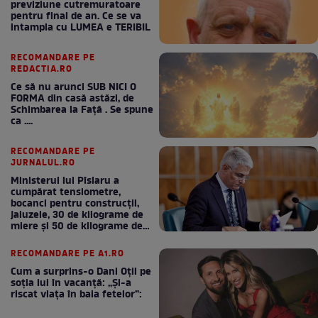
previziune cutremuratoare
pentru final de an. Ce se va
intampla cu LUMEA e TERIBIL
RECOMANDARE PE
REDACTIA.RO
Ce să nu arunci SUB NICI O
FORMA din casă astăzi, de
Schimbarea la Față . Se spune
ca ....
RECOMANDARE PE
JURNALUL.RO
Ministerul lui Pîslaru a
cumpărat tensiometre,
bocanci pentru construcții,
jaluzele, 30 de kilograme de
miere și 50 de kilograme de
cafea
RECOMANDARE PE A1.RO
Cum a surprins-o Dani Oțil pe
soția lui în vacanță: „Și-a
riscat viața în baia fetelor”: