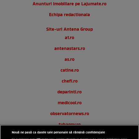
Anunturi imobiliare pe Lajumate.ro
Echipa redactionala
Site-uri Antena Group
a1.ro
antenastars.ro
as.ro
catine.ro
chefi.ro
deparinti.ro
medicool.ro
observatornews.ro
tvhappy.ro
Nouă ne pasă ca datele tale personale să rămână confidențiale
useit.ro