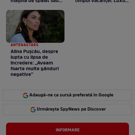
mașină de spălat sau
timpul vacanței. Luxul
un frigider
e în starea lui pură.
Totul arată ca în filme!
/ GALERIE FOTO
ANTENASTARS
Alina Pușcău, despre
lupta cu lipsa de
încredere: „Aveam
foarte multe gânduri
negative”
Adaugă-ne ca sursă preferată în Google
Urmărește SpyNews pe Discover
INFORMARE