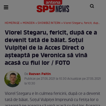
HOMEPAGE
»
MONDEN
»
SHOWBIZ INTERN
» Viorel Stegaru, fericit, după ce a devenit tată de băiat. Soțul Vulpiței de la Acces Direct o așteaptă pe Veronica să vină acasă cu fiul lor / FOTO
Viorel Stegaru, fericit, după ce a
devenit tată de băiat. Soțul
Vulpiței de la Acces Direct o
așteaptă pe Veronica să vină
acasă cu fiul lor / FOTO
Razvan Paltin
De
.
Publicat pe 27.05.2021 la 10:30 Actualizat pe 27.05.2021
la 10:30
Viorel Stegaru e în culmea fericirii, după ce a devenit
tată de băiat. Soțul Vulpiței împreună cu fetița lor o