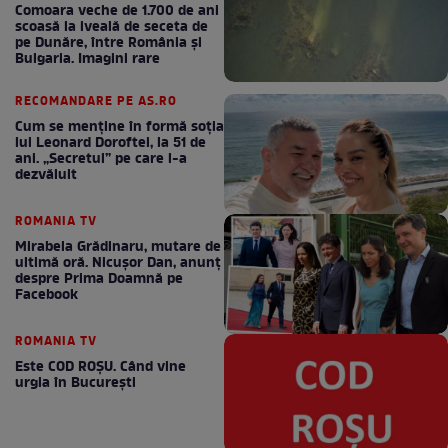
Comoara veche de 1.700 de ani
scoasă la iveală de seceta de
pe Dunăre, între România şi
Bulgaria. Imagini rare
RECOMANDARE PE AS.RO
Cum se menţine în formă soţia
lui Leonard Doroftei, la 51 de
ani. „Secretul” pe care l-a
dezvăluit
ROMANIA TV
Mirabela Grădinaru, mutare de
ultimă oră. Nicuşor Dan, anunţ
despre Prima Doamnă pe
Facebook
ROMANIA TV
Este COD ROŞU. Când vine
urgia în Bucureşti