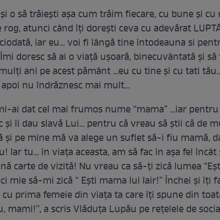
 și o să trăiești așa cum trăim fiecare, cu bune și cu 
e rog, atunci când îți dorești ceva cu adevărat LUPT
ciodată, iar eu… voi fi lângă tine întodeauna si pent
Îmi doresc să ai o viață ușoară, binecuvântată și să
ulți ani pe acest pământ …eu cu tine și cu tati tău
și apoi nu îndrăznesc mai mult…
 mi-ai dat cel mai frumos nume “mama” …iar pentru a
și îi dau slavă Lui… pentru că vreau să știi că de m
 și pe mine mă va alege un suflet să-i fiu mamă, da
u! Iar tu… în viața aceasta, am să fac în așa fel încât 
ă carte de vizită! Nu vreau ca să-ți zică lumea “Eșt
ci mie să-mi zică “ Ești mama lui Iair!” Închei și îți f
 cu prima femeie din viața ta care îți spune din toa
, mami!’’, a scris Vlăduța Lupău pe rețelele de socia