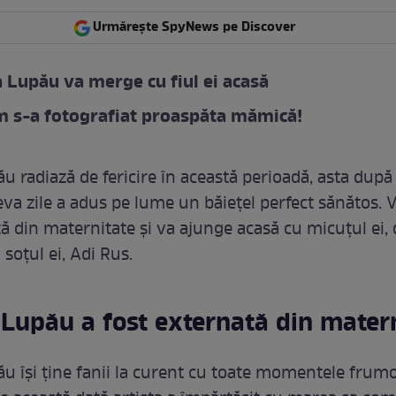
Urmărește SpyNews pe Discover
 Lupău va merge cu fiul ei acasă
m s-a fotografiat proaspăta mămică!
u radiază de fericire în această perioadă, asta după 
va zile a adus pe lume un băiețel perfect sănătos. 
ă din maternitate și va ajunge acasă cu micuțul ei, 
soțul ei, Adi Rus.
Lupău a fost externată din mater
u își ține fanii la curent cu toate momentele frum