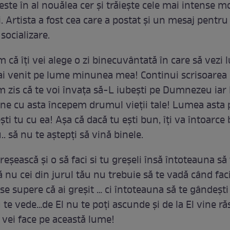
 este în al nouălea cer și trăiește cele mai intense
i. Artista a fost cea care a postat și un mesaj pentru 
 socializare.
iam că îți vei alege o zi binecuvântată în care să vezi
e ai venit pe lume minunea mea! Continui scrisoarea 
am zis că te voi învața să-L iubești pe Dumnezeu iar E
bine cu asta începem drumul vieții tale! Lumea asta 
ti tu cu ea! Așa că dacă tu ești bun, îți va întoarce
.. să nu te aștepți să vină binele.
greșească și o să faci si tu greșeli însă întoteauna să 
ă nu cei din jurul tău nu trebuie să te vadă când fac
se supere că ai greșit … ci întoteauna să te gândești
e vede…de El nu te poți ascunde și de la El vine răs
e vei face pe această lume!