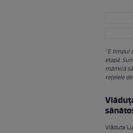
''E timpul
etapă. Sun
mămică să 
rețelele de
Vlăduț
sănăto
Vlăduța Lu