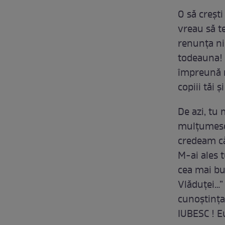
O să crești
vreau să t
renunța ni
todeauna! 
împreună m
copiii tăi 
De azi, tu
mulțumesc 
credeam că
M-ai ales t
cea mai bun
Vlăduței…” 
cunoștința
IUBESC ! Eu