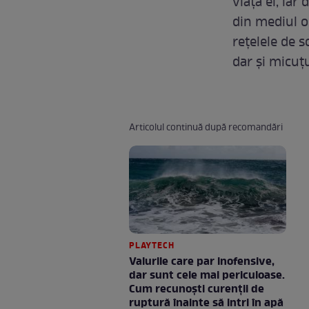
viața ei, iar
din mediul o
rețelele de s
dar și micuțu
Articolul continuă după recomandări
PLAYTECH
Valurile care par inofensive,
dar sunt cele mai periculoase.
Cum recunoști curenții de
ruptură înainte să intri în apă