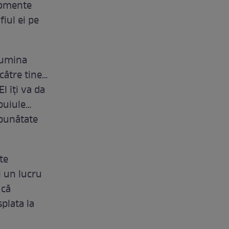
 momente
fiul ei pe
 lumina
către tine…
l îți va da
puiule…
 bunătate
te
i un lucru
 că
plata la