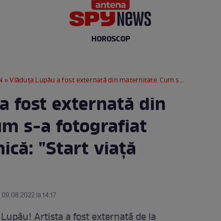
HOROSCOP
N
» Vlăduța Lupău a fost externată din maternitate. Cum s-a fotografiat proaspăta mămică: "Start viață nouă” / FOTO
a fost externată din
um s-a fotografiat
că: "Start viață
 09.08.2022 la 14:17
Lupău! Artista a fost externată de la