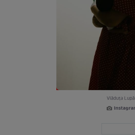
Vlăduța Lupău
Instagr