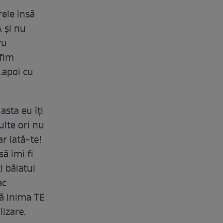
rele însă
Ă și nu
ru
 fim
…apoi cu
sta eu îți
ulte ori nu
r iată-te!
să îmi fi
i băiatul
ac
tă inima TE
lizare.