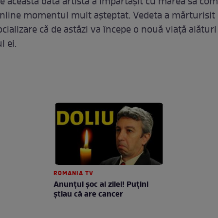
 de această dată artista a împărtășit cu marea sa co
nline momentul mult așteptat. Vedeta a mărturisit
ocializare că de astăzi va începe o nouă viață alături
l ei.
ROMANIA TV
Anunţul şoc al zilei! Puţini
ştiau că are cancer