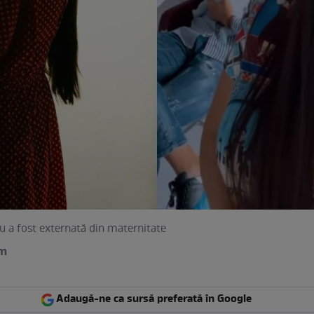
 a fost externată din maternitate
am
Adaugă-ne ca sursă preferată în Google