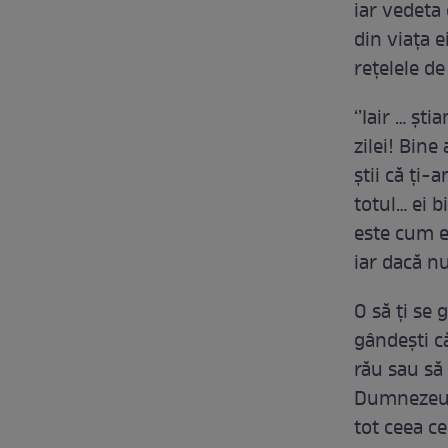
iar vedeta
din viața e
rețelele de
‘’Iair … șt
zilei! Bin
știi că ți-
totul… ei 
este cum eș
iar dacă nu
O să ți se 
gândești c
rău sau să 
Dumnezeu t
tot ceea c