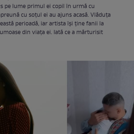
s pe lume primul ei copil în urmă cu
împreună cu soțul ei au ajuns acasă. Vlăduța
astă perioadă, iar artista își ține fanii la
moase din viața ei. Iată ce a mărturisit