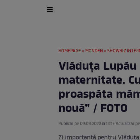
HOMEPAGE
»
MONDEN
»
SHOWBIZ INTER
Vlăduța Lupău 
maternitate. C
proaspăta mămi
nouă” / FOTO
Publicat pe 09.08.2022 la 14:17 Actualizat pe
Zi importantă pentru Vlăduța 