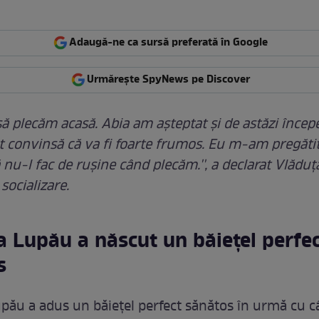
Adaugă-ne ca sursă preferată în Google
Urmărește SpyNews pe Discover
 să plecăm acasă. Abia am așteptat și de astăzi înc
t convinsă că va fi foarte frumos. Eu m-am pregătit
nu-l fac de rușine când plecăm.'', a declarat Vlădu
 socializare.
a Lupău a născut un băiețel perfe
s
pău a adus un băiețel perfect sănătos în urmă cu câ