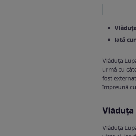
Vlăduța
Iată cu
Vlăduța Lupă
urmă cu câte
fost externat
împreună cu 
Vlăduța 
Vlăduța Lupă