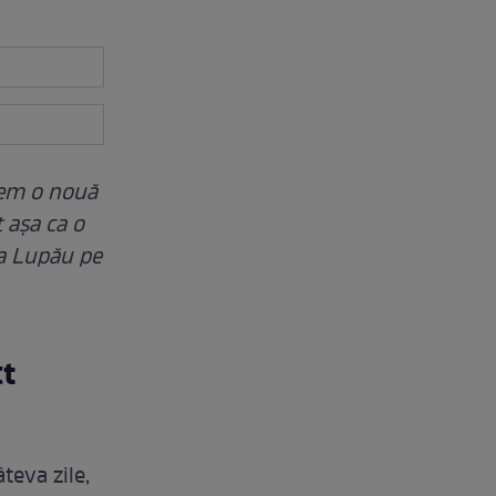
epem o nouă
 așa ca o
ța Lupău pe
ct
teva zile,