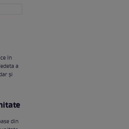
ce în
Vedeta a
dar și
nitate
oase din