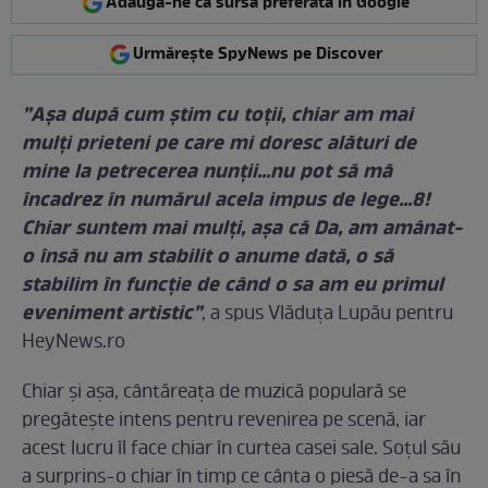
Adaugă-ne ca sursă preferată în Google
Urmărește SpyNews pe Discover
”Așa după cum știm cu toții, chiar am mai
mulți prieteni pe care mi doresc alături de
mine la petrecerea nunții...nu pot să mă
încadrez în numărul acela impus de lege...8!
Chiar suntem mai mulți, așa că Da, am amânat-
o însă nu am stabilit o anume dată, o să
stabilim în funcție de când o sa am eu primul
eveniment artistic”
, a spus Vlăduța Lupău pentru
HeyNews.ro
Chiar și așa, cântăreața de muzică populară se
pregătește intens pentru revenirea pe scenă, iar
acest lucru îl face chiar în curtea casei sale. Soțul său
a surprins-o chiar în timp ce cânta o piesă de-a sa în