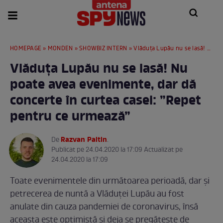
HOMEPAGE
»
MONDEN
»
SHOWBIZ INTERN
» Vlăduța Lupău nu se lasă! Nu poate avea evenimente, dar dă concerte în curtea casei: ”Repet pentru ce urmează”
Vlăduța Lupău nu se lasă! Nu
poate avea evenimente, dar dă
concerte în curtea casei: ”Repet
pentru ce urmează”
Razvan Paltin
De
.
Publicat pe 24.04.2020 la 17:09 Actualizat pe
24.04.2020 la 17:09
Toate evenimentele din următoarea perioadă, dar și
petrecerea de nuntă a Vlăduței Lupău au fost
anulate din cauza pandemiei de coronavirus, însă
aceasta este optimistă și deja se pregătește de