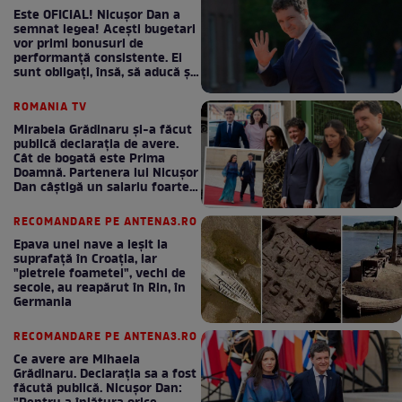
Este OFICIAL! Nicușor Dan a
semnat legea! Acești bugetari
vor primi bonusuri de
performanță consistente. Ei
sunt obligați, însă, să aducă și
bani la bugetul de stat
ROMANIA TV
Mirabela Grădinaru și-a făcut
publică declarația de avere.
Cât de bogată este Prima
Doamnă. Partenera lui Nicușor
Dan câștigă un salariu foarte
bun în fiecare lună!
RECOMANDARE PE ANTENA3.RO
Epava unei nave a ieșit la
suprafață în Croația, iar
"pietrele foametei", vechi de
secole, au reapărut în Rin, în
Germania
RECOMANDARE PE ANTENA3.RO
Ce avere are Mihaela
Grădinaru. Declarația sa a fost
făcută publică. Nicușor Dan: