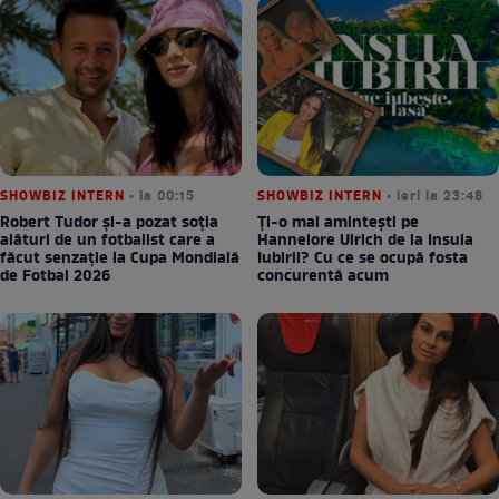
SHOWBIZ INTERN
• la 00:15
SHOWBIZ INTERN
• ieri la 23:48
Robert Tudor și-a pozat soția
Ți-o mai amintești pe
alături de un fotbalist care a
Hannelore Ulrich de la Insula
făcut senzație la Cupa Mondială
Iubirii? Cu ce se ocupă fosta
de Fotbal 2026
concurentă acum