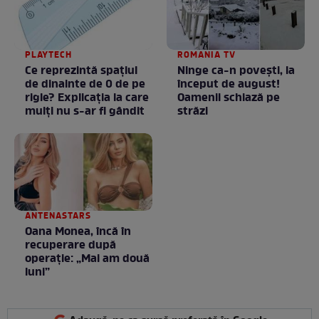
PLAYTECH
ROMANIA TV
Ce reprezintă spaţiul
Ninge ca-n povești, la
de dinainte de 0 de pe
început de august!
rigle? Explicaţia la care
Oamenii schiază pe
mulţi nu s-ar fi gândit
străzi
ANTENASTARS
Oana Monea, încă în
recuperare după
operație: „Mai am două
luni”