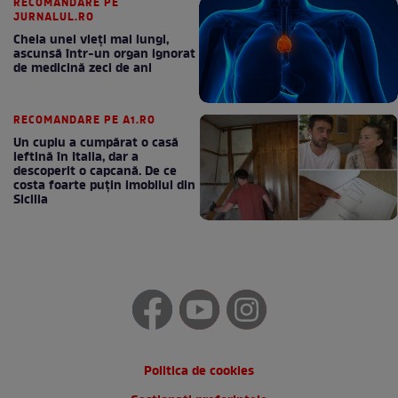
RECOMANDARE PE
JURNALUL.RO
Cheia unei vieți mai lungi,
ascunsă într-un organ ignorat
de medicină zeci de ani
RECOMANDARE PE A1.RO
Un cuplu a cumpărat o casă
ieftină în Italia, dar a
descoperit o capcană. De ce
costa foarte puțin imobilul din
Sicilia
Politica de cookies