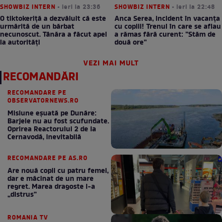
SHOWBIZ INTERN
• ieri la 23:36
SHOWBIZ INTERN
• ieri la 22:48
O tiktokeriță a dezvăluit că este
Anca Serea, incident în vacanța
urmărită de un bărbat
cu copiii! Trenul în care se aflau
necunoscut. Tânăra a făcut apel
a rămas fără curent: ”Stăm de
la autorități
două ore”
VEZI MAI MULT
RECOMANDĂRI
RECOMANDARE PE
OBSERVATORNEWS.RO
Misiune eșuată pe Dunăre:
Barjele nu au fost scufundate.
Oprirea Reactorului 2 de la
Cernavodă, inevitabilă
RECOMANDARE PE AS.RO
Are nouă copii cu patru femei,
dar e măcinat de un mare
regret. Marea dragoste l-a
„distrus”
ROMANIA TV