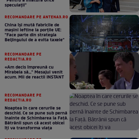
"Pentru a înlătura orice
speculații"
RECOMANDARE PE ANTENA3.RO
China își mută fabricile de
mașini ieftine la porțile UE:
"Face parte din strategia
Beijingului de a evita taxele"
RECOMANDARE PE
REDACTIA.RO
«Am decis împreună cu
Mirabela să..." Mesajul venit
acum. Mii de reactii INSTANT
RECOMANDARE PE
REDACTIA.RO
Noaptea în care cerurile se
deschid. Ce se pune sub pernă
înainte de Schimbarea la Față.
Bătrânii spun că acest obicei
îți va transforma viața