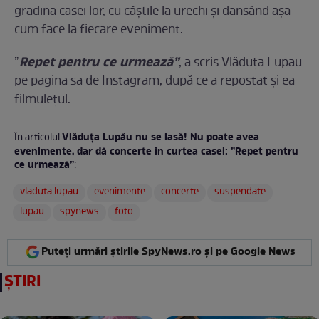
gradina casei lor, cu căștile la urechi și dansând așa
cum face la fiecare eveniment.
Repet pentru ce urmează”
”
, a scris Vlăduța Lupau
pe pagina sa de Instagram, după ce a repostat și ea
filmulețul.
Vlăduța Lupău nu se lasă! Nu poate avea
În articolul
evenimente, dar dă concerte în curtea casei: ”Repet pentru
ce urmează”
:
vladuta lupau
evenimente
concerte
suspendate
lupau
spynews
foto
Puteți urmări știrile SpyNews.ro și pe Google News
ȘTIRI