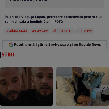
Vlăduța Lupău, petrecere exclusivistă pentru fiul
În articolul
cel mic! Isaia a împlinit 2 ani | FOTO
:
vladuta lupau
aniversare
zi de nastere
petrecere
Puteți urmări știrile SpyNews.ro și pe Google News
ȘTIRI