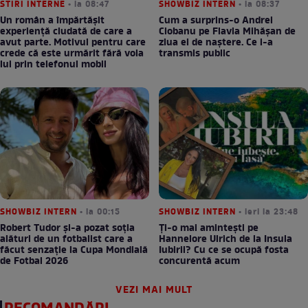
STIRI INTERNE
• la 08:47
SHOWBIZ INTERN
• la 08:37
Un român a împărtășit
Cum a surprins-o Andrei
experiență ciudată de care a
Ciobanu pe Flavia Mihășan de
avut parte. Motivul pentru care
ziua ei de naștere. Ce i-a
crede că este urmărit fără voia
transmis public
lui prin telefonul mobil
SHOWBIZ INTERN
• la 00:15
SHOWBIZ INTERN
• ieri la 23:48
Robert Tudor și-a pozat soția
Ți-o mai amintești pe
alături de un fotbalist care a
Hannelore Ulrich de la Insula
făcut senzație la Cupa Mondială
Iubirii? Cu ce se ocupă fosta
de Fotbal 2026
concurentă acum
VEZI MAI MULT