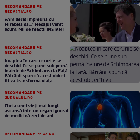
RECOMANDARE PE
REDACTIA.RO
«Am decis împreună cu
Mirabela să..." Mesajul venit
acum. Mii de reactii INSTANT
RECOMANDARE PE
REDACTIA.RO
Noaptea în care cerurile se
deschid. Ce se pune sub pernă
înainte de Schimbarea la Față.
Bătrânii spun că acest obicei
îți va transforma viața
RECOMANDARE PE
JURNALUL.RO
Cheia unei vieți mai lungi,
ascunsă într-un organ ignorat
de medicină zeci de ani
RECOMANDARE PE A1.RO