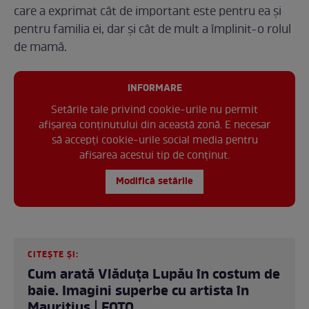
care a exprimat cât de important este pentru ea și
pentru familia ei, dar și cât de mult a împlinit-o rolul
de mamă.
INFORMARE
Setările tale privind cookie-urile nu permit
afișarea conținutului din această zonă. E necesar
să accepți cookie-urile social media pentru
afisarea acestui tip de conținut.
Modifică setările
CITEȘTE ȘI:
Cum arată Vlăduța Lupău în costum de
baie. Imagini superbe cu artista în
Mauritius | FOTO