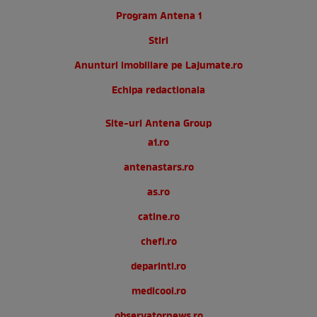
Program Antena 1
Stiri
Anunturi imobiliare pe Lajumate.ro
Echipa redactionala
Site-uri Antena Group
a1.ro
antenastars.ro
as.ro
catine.ro
chefi.ro
deparinti.ro
medicool.ro
observatornews.ro