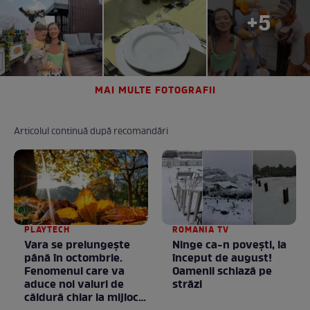
+5
MAI MULTE FOTOGRAFII
Articolul continuă după recomandări
PLAYTECH
ROMANIA TV
Vara se prelungeşte
Ninge ca-n povești, la
până în octombrie.
început de august!
Fenomenul care va
Oamenii schiază pe
aduce noi valuri de
străzi
căldură chiar la mijlocul