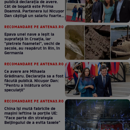
publică declarația de avere.
Cât de bogată este Prima
Doamnă. Partenera lui Nicușor
Dan câștigă un salariu foarte
bun în fiecare lună!
RECOMANDARE PE ANTENA3.RO
Epava unei nave a ieșit la
suprafață în Croația, iar
"pietrele foametei", vechi de
secole, au reapărut în Rin, în
Germania
RECOMANDARE PE ANTENA3.RO
Ce avere are Mihaela
Grădinaru. Declarația sa a fost
făcută publică. Nicușor Dan:
"Pentru a înlătura orice
speculații"
RECOMANDARE PE ANTENA3.RO
China își mută fabricile de
mașini ieftine la porțile UE:
"Face parte din strategia
Beijingului de a evita taxele"