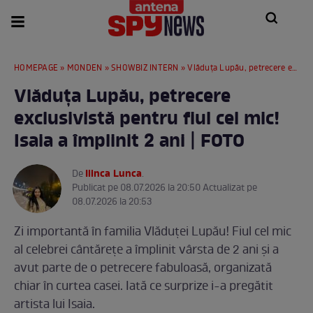
HOMEPAGE
»
MONDEN
»
SHOWBIZ INTERN
» Vlăduța Lupău, petrecere exclusivistă pentru fiul cel mic! Isaia a împlinit 2 ani | FOTO
Vlăduța Lupău, petrecere
exclusivistă pentru fiul cel mic!
Isaia a împlinit 2 ani | FOTO
Ilinca Lunca
De
.
Publicat pe 08.07.2026 la 20:50 Actualizat pe
08.07.2026 la 20:53
Zi importantă în familia Vlăduței Lupău! Fiul cel mic
al celebrei cântărețe a împlinit vârsta de 2 ani și a
avut parte de o petrecere fabuloasă, organizată
chiar în curtea casei. Iată ce surprize i-a pregătit
artista lui Isaia.