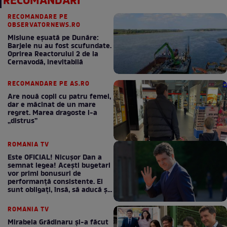
RECOMANDĂRI
RECOMANDARE PE
OBSERVATORNEWS.RO
Misiune eșuată pe Dunăre:
Barjele nu au fost scufundate.
Oprirea Reactorului 2 de la
Cernavodă, inevitabilă
RECOMANDARE PE AS.RO
Are nouă copii cu patru femei,
dar e măcinat de un mare
regret. Marea dragoste l-a
„distrus”
ROMANIA TV
Este OFICIAL! Nicușor Dan a
semnat legea! Acești bugetari
vor primi bonusuri de
performanță consistente. Ei
sunt obligați, însă, să aducă și
bani la bugetul de stat
ROMANIA TV
Mirabela Grădinaru și-a făcut