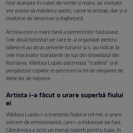
fost aranjate în culori de verde și maro, iar invitații
vor putea să mănânce paste, carne la proțap, dar și o
mulțime de deserturi și înghețată.
Artista este o mare fană a petrecerilor fastuoase.
Cele două botezuri pe care le-a organizat pentru
băieții ei au atras privirile tuturor și s-au ridicat la
cele mai înalte standarde de lux din showbizul din
România. Vlăduța Lupău păstrează ”tradiția” și le
pregătește copiilor ei petreceri la fel de elegante de
zilele lor de naștere.
Artista i-a făcut o urare superbă fiului
ei
Vlăduța Lupău i-a transmis fiului ei cel mic o urare
extrem de emoționantă, care i-a înduioșat pe fani.
Cântăreața a scris un mesaj superb pentru Isaia, în