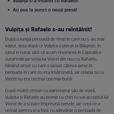
Vulpița s-a întâlnit cu Rafaelo!
Au pus la punct o nouă piesă!
Vulpița și Rafaelo s-au reîntâlnit!
După o lungă perioadă de timp în care nu s-au mai
văzut, asta după ce Vulpița a plecat la Blăgești, în
satul ei natal, iată că acum revenirea în Capitală o
surprinde pe soția lui Viorel din nou cu Rafaelo,
tânărul artist cu care a lansat câteva piese în
perioada în care nu era însărcinată, iar relația sa cu
Viorel nu era tocmai cea mai bună.
După multe certuri cu partenerul său de viață,
Vulpița și Rafaelo au primit cu chin cu vai acceptul lui
Viorel de a scoate împreună piesele, iar ceea ce a
urmat pentru ei a fost cu adevărat o perioadă de