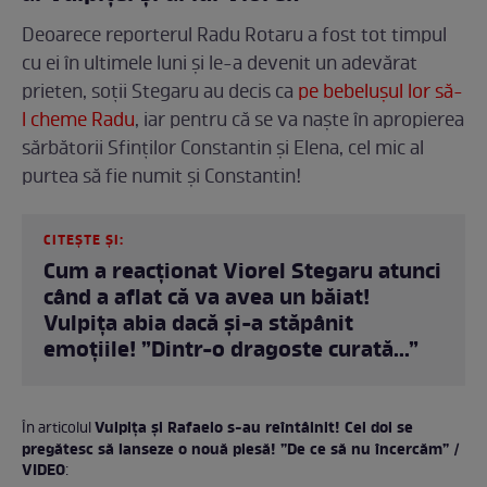
Deoarece reporterul Radu Rotaru a fost tot timpul
cu ei în ultimele luni și le-a devenit un adevărat
prieten, soții Stegaru au decis ca
pe bebelușul lor să-
l cheme Radu
, iar pentru că se va naște în apropierea
sărbătorii Sfinților Constantin și Elena, cel mic al
purtea să fie numit și Constantin!
CITEȘTE ȘI:
Cum a reacționat Viorel Stegaru atunci
când a aflat că va avea un băiat!
Vulpița abia dacă și-a stăpânit
emoțiile! ”Dintr-o dragoste curată...”
Vulpița și Rafaelo s-au reîntâlnit! Cei doi se
În articolul
pregătesc să lanseze o nouă piesă! ”De ce să nu încercăm” /
VIDEO
: