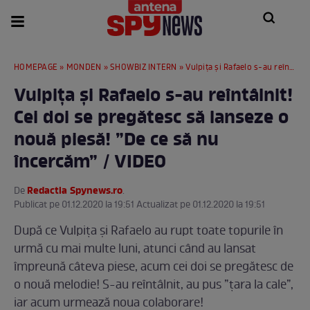
HOMEPAGE
»
MONDEN
»
SHOWBIZ INTERN
» Vulpița și Rafaelo s-au reîntâlnit! Cei doi se pregătesc să lanseze o nouă piesă! ”De ce să nu încercăm” / VIDEO
Vulpița și Rafaelo s-au reîntâlnit!
Cei doi se pregătesc să lanseze o
nouă piesă! ”De ce să nu
încercăm” / VIDEO
Redactia Spynews.ro
De
.
Publicat pe 01.12.2020 la 19:51 Actualizat pe 01.12.2020 la 19:51
După ce Vulpița și Rafaelo au rupt toate topurile în
urmă cu mai multe luni, atunci când au lansat
împreună câteva piese, acum cei doi se pregătesc de
o nouă melodie! S-au reîntâlnit, au pus ”țara la cale”,
iar acum urmează noua colaborare!