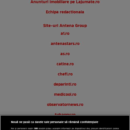
Anunturi imobiliare pe Lajumate.ro
Echipa redactionala
Site-uri Antena Group
a1.ro
antenastars.ro
as.ro
catine.ro
chefi.ro
deparinti.ro
medicool.ro
observatornews.ro
tvhappy.ro
Nouă ne pasă ca datele tale personale să rămână confidențiale
useit.ro
589
Noi și partenerii noștri
stocăm și/sau accesăm informații pe dispozitivul dvs., precum identificatorii cookie