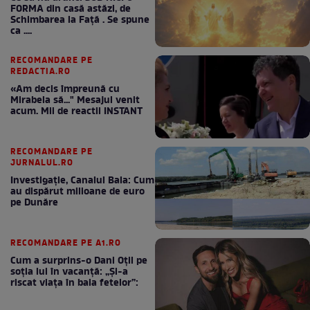
FORMA din casă astăzi, de
Schimbarea la Față . Se spune
ca ....
RECOMANDARE PE
REDACTIA.RO
«Am decis împreună cu
Mirabela să..." Mesajul venit
acum. Mii de reactii INSTANT
RECOMANDARE PE
JURNALUL.RO
Investigație, Canalul Bala: Cum
au dispărut milioane de euro
pe Dunăre
RECOMANDARE PE A1.RO
Cum a surprins-o Dani Oțil pe
soția lui în vacanță: „Și-a
riscat viața în baia fetelor”: