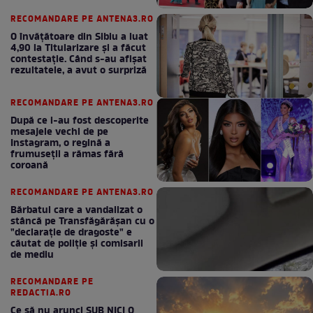
bun în fiecare lună!
RECOMANDARE PE ANTENA3.RO
O învățătoare din Sibiu a luat
4,90 la Titularizare și a făcut
contestație. Când s-au afișat
rezultatele, a avut o surpriză
RECOMANDARE PE ANTENA3.RO
După ce i-au fost descoperite
mesajele vechi de pe
Instagram, o regină a
frumuseții a rămas fără
coroană
RECOMANDARE PE ANTENA3.RO
Bărbatul care a vandalizat o
stâncă pe Transfăgărășan cu o
"declaraţie de dragoste" e
căutat de poliție și comisarii
de mediu
RECOMANDARE PE
REDACTIA.RO
Ce să nu arunci SUB NICI O