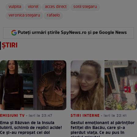
vulpita
viorel
acces direct
sotii stegaru
veronica stegaru
rafaelo
Puteți urmări știrile SpyNews.ro și pe Google News
ȘTIRI
EMISIUNI TV
• ieri la 23:47
STIRI INTERNE
• ieri la 22:41
Ema și Răzvan de la Insula
Gestul emoționant al părinților
Iubirii, schimb de replici acide!
fetiței din Bacău, care și-a
Ce și-au reproșat cei doi
pierdut viața. Ce au pus în