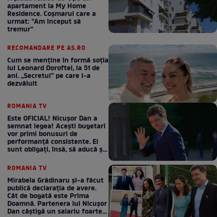
apartament la My Home
Residence. Coşmarul care a
urmat: "Am început să
tremur"
RECOMANDARE PE AS.RO
Cum se menţine în formă soţia
lui Leonard Doroftei, la 51 de
ani. „Secretul” pe care l-a
dezvăluit
ROMANIA TV
Este OFICIAL! Nicușor Dan a
semnat legea! Acești bugetari
vor primi bonusuri de
performanță consistente. Ei
sunt obligați, însă, să aducă și
bani la bugetul de stat
ROMANIA TV
Mirabela Grădinaru și-a făcut
publică declarația de avere.
Cât de bogată este Prima
Doamnă. Partenera lui Nicușor
Dan câștigă un salariu foarte