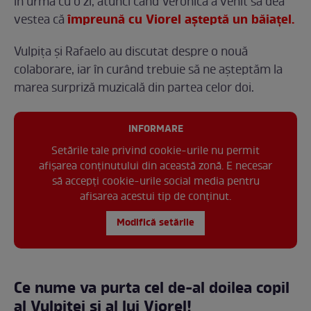
în urmă cu o zi, atunci când Veronica a venit să dea
împreună cu Viorel așteptă un băiațel.
vestea că
Vulpița și Rafaelo au discutat despre o nouă
colaborare, iar în curând trebuie să ne așteptăm la
marea surpriză muzicală din partea celor doi.
INFORMARE
Setările tale privind cookie-urile nu permit
afișarea conținutului din această zonă. E necesar
să accepți cookie-urile social media pentru
afisarea acestui tip de conținut.
Modifică setările
Ce nume va purta cel de-al doilea copil
al Vulpiței și al lui Viorel!