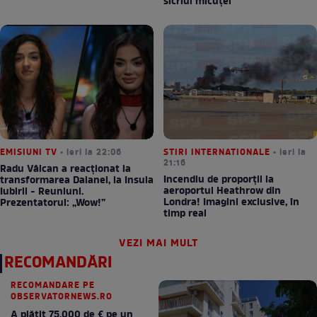
sicriul micuței
EMISIUNI TV
• ieri la 22:06
STIRI INTERNATIONALE
• ieri la
21:16
Radu Vâlcan a reacționat la
Incendiu de proporții la
transformarea Daianei, la Insula
aeroportul Heathrow din
Iubirii - Reuniuni.
Londra! Imagini exclusive, în
Prezentatorul: „Wow!”
timp real
VEZI MAI MULT
RECOMANDĂRI
RECOMANDARE PE
OBSERVATORNEWS.RO
A plătit 75.000 de € pe un