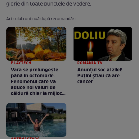
glorie din toate punctele de vedere.
Articolul continuă după recomandări
PLAYTECH
ROMANIA TV
Vara se prelungeşte
Anunţul şoc al zilei!
până în octombrie.
Puţini ştiau că are
Fenomenul care va
cancer
aduce noi valuri de
căldură chiar la mijlocul
toamnei