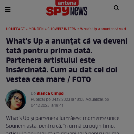
HOMEPAGE
»
MONDEN
»
SHOWBIZ INTERN
» What's Up a anunțat că va deveni tată pentru prima dată. Partenera artistului este însărcinată. Cum au dat cei doi vestea cea mare / FOTO
What's Up a anunțat că va deveni
tată pentru prima dată.
Partenera artistului este
însărcinată. Cum au dat cei doi
vestea cea mare / FOTO
Bianca Cimpoi
De
.
Publicat pe 04.12.2023 la 18:05 Actualizat pe
04.12.2023 la 19:41
What's Up și partenera lui trăiesc momente unice.
Spunem asta, pentru că, în urmă cu puțin timp,