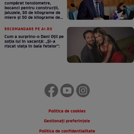
cumpărat tensiometre,
bocanci pentru construcții,
jaluzele, 30 de kilograme de
miere și 50 de kilograme de
cafea
RECOMANDARE PE A1.RO
Cum a surprins-o Dani Oțil pe
soția lui în vacanță: „Și-a
riscat viața în baia fetelor”:
Politica de cookies
Gestionați preferințele
Politica de confidentialitate