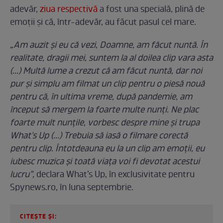
adevăr,
ziua respectivă
a fost una specială, plină de
emoții și că, într-adevăr, au făcut pasul cel mare.
„Am auzit și eu că vezi, Doamne, am făcut nuntă. În
realitate, dragii mei, suntem la al doilea clip vara asta
(...) Multă lume a crezut că am făcut nuntă, dar noi
pur și simplu am filmat un clip pentru o piesă nouă
pentru că, în ultima vreme, după pandemie, am
început să mergem la foarte multe nunți. Ne plac
foarte mult nunțile, vorbesc despre mine și trupa
What's Up (...) Trebuia să iasă o filmare corectă
pentru clip. Întotdeauna eu la un clip am emoții, eu
iubesc muzica și toată viața voi fi devotat acestui
lucru”,
declara What’s Up, în exclusivitate pentru
Spynews.ro, în luna septembrie.
CITEȘTE ȘI: