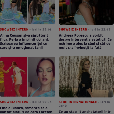
SHOWBIZ INTERN
• ieri la 23:14
SHOWBIZ INTERN
• ieri la 22:43
Alina Ceușan și-a sărbătorit
Andreea Popescu a vorbit
fiica. Perla a împlinit doi ani.
despre intervenția estetică! Ce
Scrisoarea influenceriței cu
mărime a ales la sâni și cât de
care și-a emoționat fanii
mult s-a învinețit la față
SHOWBIZ INTERN
• ieri la 22:06
STIRI INTERNATIONALE
• ieri la
21:19
Cine e Bianca, românca ce a
Ce au stabilit anchetatorii într-
dansat alături de Zara Larsson,