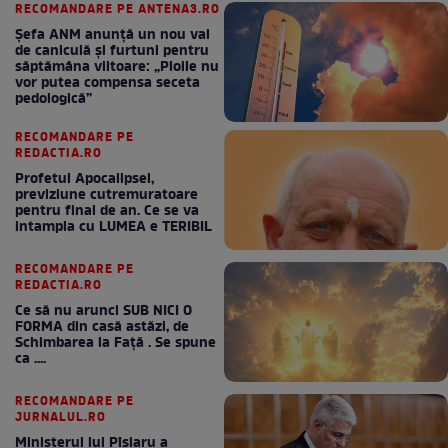
RECOMANDARE PE ANTENA3.RO
Șefa ANM anunță un nou val
de caniculă și furtuni pentru
săptămâna viitoare: „Ploile nu
vor putea compensa seceta
pedologică”
RECOMANDARE PE
REDACTIA.RO
Profetul Apocalipsei,
previziune cutremuratoare
pentru final de an. Ce se va
intampla cu LUMEA e TERIBIL
RECOMANDARE PE
REDACTIA.RO
Ce să nu arunci SUB NICI O
FORMA din casă astăzi, de
Schimbarea la Față . Se spune
ca ....
RECOMANDARE PE
JURNALUL.RO
Ministerul lui Pîslaru a