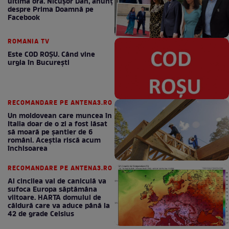
ultimă oră. Nicuşor Dan, anunţ
despre Prima Doamnă pe
Facebook
ROMANIA TV
Este COD ROŞU. Când vine
urgia în Bucureşti
RECOMANDARE PE ANTENA3.RO
Un moldovean care muncea în
Italia doar de o zi a fost lăsat
să moară pe şantier de 6
români. Aceștia riscă acum
închisoarea
RECOMANDARE PE ANTENA3.RO
Al cincilea val de caniculă va
sufoca Europa săptămâna
viitoare. HARTA domului de
căldură care va aduce până la
42 de grade Celsius