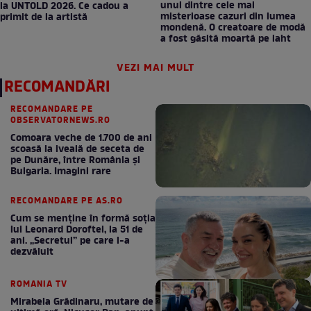
unul dintre cele mai
la UNTOLD 2026. Ce cadou a
misterioase cazuri din lumea
primit de la artistă
mondenă. O creatoare de modă
a fost găsită moartă pe iaht
VEZI MAI MULT
RECOMANDĂRI
RECOMANDARE PE
OBSERVATORNEWS.RO
Comoara veche de 1.700 de ani
scoasă la iveală de seceta de
pe Dunăre, între România şi
Bulgaria. Imagini rare
RECOMANDARE PE AS.RO
Cum se menţine în formă soţia
lui Leonard Doroftei, la 51 de
ani. „Secretul” pe care l-a
dezvăluit
ROMANIA TV
Mirabela Grădinaru, mutare de