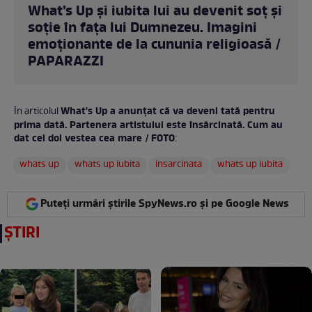
What’s Up și iubita lui au devenit soț și
soție în fața lui Dumnezeu. Imagini
emoționante de la cununia religioasă /
PAPARAZZI
What's Up a anunțat că va deveni tată pentru
În articolul
prima dată. Partenera artistului este însărcinată. Cum au
dat cei doi vestea cea mare / FOTO
:
whats up
whats up iubita
insarcinata
whats up iubita
Puteți urmări știrile SpyNews.ro și pe Google News
ȘTIRI