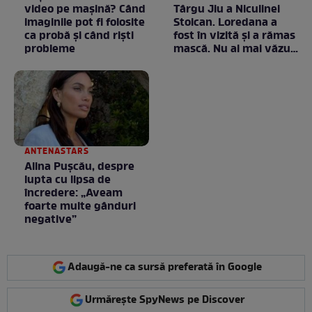
video pe mașină? Când
Târgu Jiu a Niculinei
imaginile pot fi folosite
Stoican. Loredana a
ca probă și când riști
fost în vizită și a rămas
probleme
mască. Nu ai mai văzut
la nimeni așa ceva:
Fără cuvinte / VIDEO
ANTENASTARS
Alina Pușcău, despre
lupta cu lipsa de
încredere: „Aveam
foarte multe gânduri
negative”
Adaugă-ne ca sursă preferată în Google
Urmărește SpyNews pe Discover