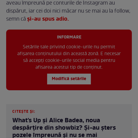
aveau împreună pe conturile de Instagram au
dispărut, iar cei doi nici măcar nu se mai au la follow,
și-au spus adio.
semn că
INFORMARE
Setările tale privind cookie-urile nu permit
afișarea conținutului din această zonă. E necesar
să accepți cookie-urile social media pentru
afisarea acestui tip de conținut.
Modifică setările
CITEȘTE ȘI:
What's Up și Alice Badea, noua
despărțire din showbiz? Și-au șters
pozele împreună și nu se mai