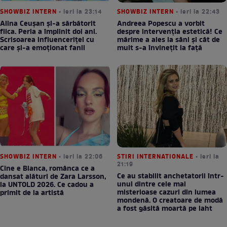
SHOWBIZ INTERN
• ieri la 23:14
SHOWBIZ INTERN
• ieri la 22:43
Alina Ceușan și-a sărbătorit
Andreea Popescu a vorbit
fiica. Perla a împlinit doi ani.
despre intervenția estetică! Ce
Scrisoarea influenceriței cu
mărime a ales la sâni și cât de
care și-a emoționat fanii
mult s-a învinețit la față
SHOWBIZ INTERN
• ieri la 22:06
STIRI INTERNATIONALE
• ieri la
21:19
Cine e Bianca, românca ce a
Ce au stabilit anchetatorii într-
dansat alături de Zara Larsson,
unul dintre cele mai
la UNTOLD 2026. Ce cadou a
misterioase cazuri din lumea
primit de la artistă
mondenă. O creatoare de modă
a fost găsită moartă pe iaht