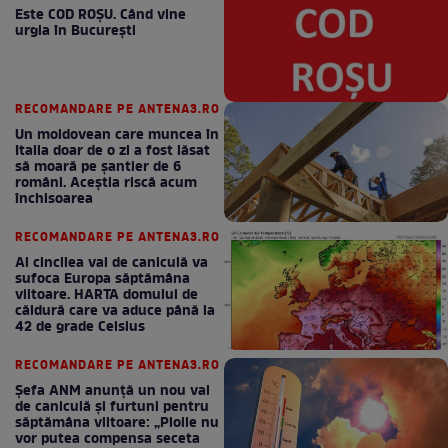
Este COD ROŞU. Când vine
urgia în Bucureşti
RECOMANDARE PE ANTENA3.RO
Un moldovean care muncea în
Italia doar de o zi a fost lăsat
să moară pe şantier de 6
români. Aceștia riscă acum
închisoarea
RECOMANDARE PE ANTENA3.RO
Al cincilea val de caniculă va
sufoca Europa săptămâna
viitoare. HARTA domului de
căldură care va aduce până la
42 de grade Celsius
RECOMANDARE PE ANTENA3.RO
Șefa ANM anunță un nou val
de caniculă și furtuni pentru
săptămâna viitoare: „Ploile nu
vor putea compensa seceta