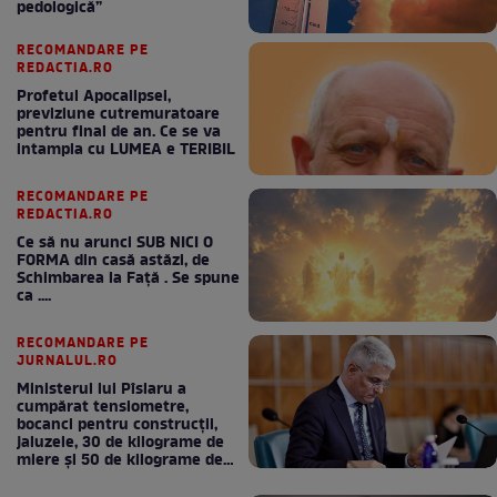
pedologică”
RECOMANDARE PE
REDACTIA.RO
Profetul Apocalipsei,
previziune cutremuratoare
pentru final de an. Ce se va
intampla cu LUMEA e TERIBIL
RECOMANDARE PE
REDACTIA.RO
Ce să nu arunci SUB NICI O
FORMA din casă astăzi, de
Schimbarea la Față . Se spune
ca ....
RECOMANDARE PE
JURNALUL.RO
Ministerul lui Pîslaru a
cumpărat tensiometre,
bocanci pentru construcții,
jaluzele, 30 de kilograme de
miere și 50 de kilograme de
cafea