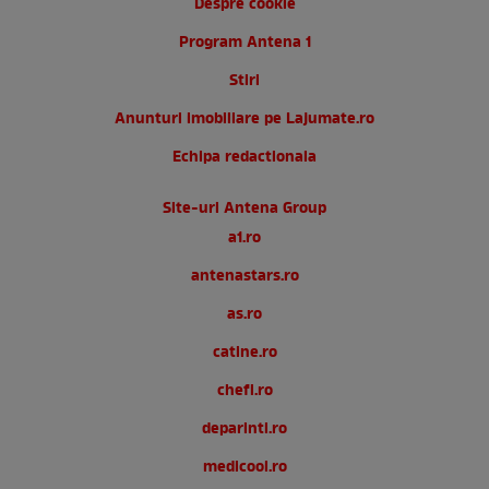
Despre cookie
Program Antena 1
Stiri
Anunturi imobiliare pe Lajumate.ro
Echipa redactionala
Site-uri Antena Group
a1.ro
antenastars.ro
as.ro
catine.ro
chefi.ro
deparinti.ro
medicool.ro