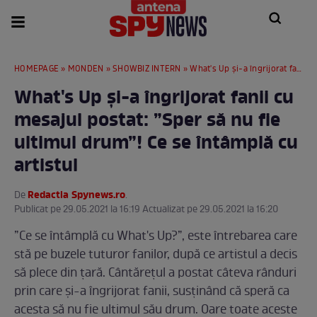
HOMEPAGE
»
MONDEN
»
SHOWBIZ INTERN
» What's Up și-a îngrijorat fanii cu mesajul postat: ”Sper să nu fie ultimul drum”! Ce se întâmplă cu artistul
What's Up și-a îngrijorat fanii cu
mesajul postat: ”Sper să nu fie
ultimul drum”! Ce se întâmplă cu
artistul
Redactia Spynews.ro
De
.
Publicat pe 29.05.2021 la 16:19 Actualizat pe 29.05.2021 la 16:20
”Ce se întâmplă cu What's Up?”, este întrebarea care
stă pe buzele tuturor fanilor, după ce artistul a decis
să plece din țară. Cântărețul a postat câteva rânduri
prin care și-a îngrijorat fanii, susținând că speră ca
acesta să nu fie ultimul său drum. Oare toate aceste