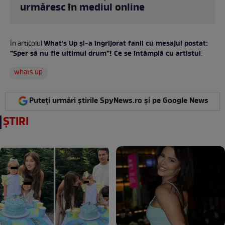
urmăresc în mediul online
What's Up și-a îngrijorat fanii cu mesajul postat:
În articolul
”Sper să nu fie ultimul drum”! Ce se întâmplă cu artistul
:
whats up
Puteți urmări știrile SpyNews.ro și pe Google News
ȘTIRI