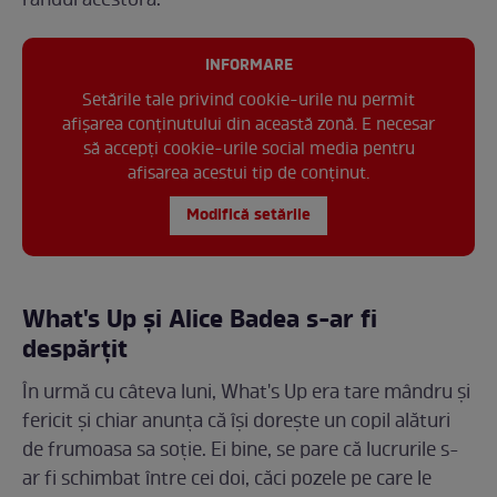
rândul acestora.
INFORMARE
Setările tale privind cookie-urile nu permit
afișarea conținutului din această zonă. E necesar
să accepți cookie-urile social media pentru
afisarea acestui tip de conținut.
Modifică setările
What's Up și Alice Badea s-ar fi
despărțit
În urmă cu câteva luni, What's Up era tare mândru și
fericit și chiar anunța că își dorește un copil alături
de frumoasa sa soție. Ei bine, se pare că lucrurile s-
ar fi schimbat între cei doi, căci pozele pe care le