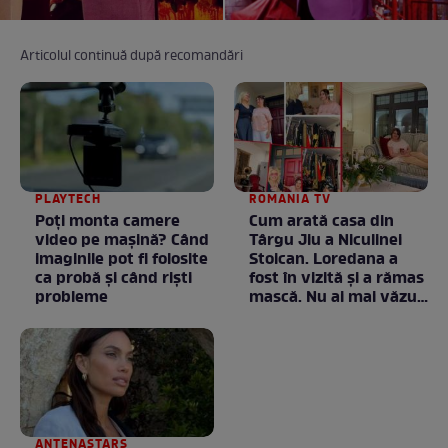
Articolul continuă după recomandări
PLAYTECH
ROMANIA TV
Poți monta camere
Cum arată casa din
video pe mașină? Când
Târgu Jiu a Niculinei
imaginile pot fi folosite
Stoican. Loredana a
ca probă și când riști
fost în vizită și a rămas
probleme
mască. Nu ai mai văzut
la nimeni așa ceva:
Fără cuvinte / VIDEO
ANTENASTARS