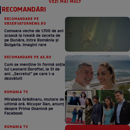
VEZI MAI MULT
RECOMANDĂRI
RECOMANDARE PE
OBSERVATORNEWS.RO
Comoara veche de 1.700 de ani
scoasă la iveală de seceta de
pe Dunăre, între România şi
Bulgaria. Imagini rare
RECOMANDARE PE AS.RO
Cum se menţine în formă soţia
lui Leonard Doroftei, la 51 de
ani. „Secretul” pe care l-a
dezvăluit
ROMANIA TV
Mirabela Grădinaru, mutare de
ultimă oră. Nicuşor Dan, anunţ
despre Prima Doamnă pe
Facebook
ROMANIA TV