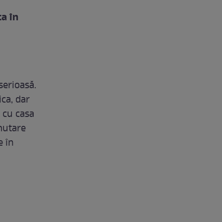
a în
serioasă.
ca, dar
s cu casa
mutare
e în