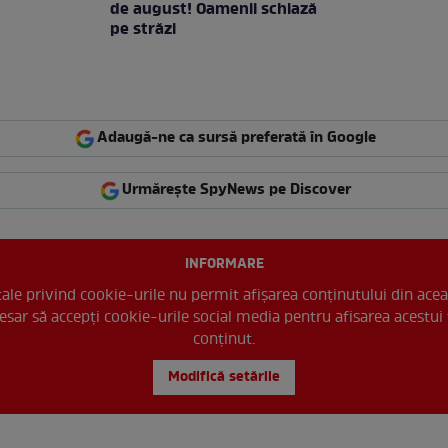
de august! Oamenii schiază
pe străzi
Adaugă-ne ca sursă preferată în Google
Urmărește SpyNews pe Discover
INFORMARE
 tale privind cookie-urile nu permit afișarea conținutului din acea
esar să accepți cookie-urile social media pentru afisarea acestui 
conținut.
Modifică setările