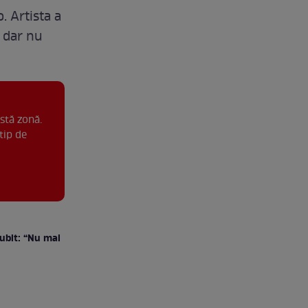
. Artista a
, dar nu
stă zonă.
tip de
iubit: “Nu mai