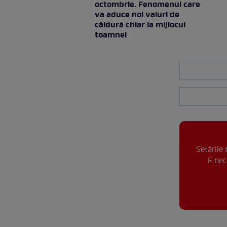
octombrie. Fenomenul care
va aduce noi valuri de
căldură chiar la mijlocul
toamnei
Setările
E nec