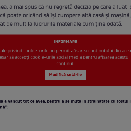
a, a mai spus că nu regretă decizia pe care a luat-o
 că poate oricând să își cumpere altă casă și mașină
ât de mult la lucrurile materiale cum ține odată.
INFORMARE
 tale privind cookie-urile nu permit afișarea conținutului din acea
esar să accepți cookie-urile social media pentru afisarea acestui 
conținut.
Modifică setările
a a vândut tot ce avea, pentru a se muta în străinătate cu fostul 
ină”
: