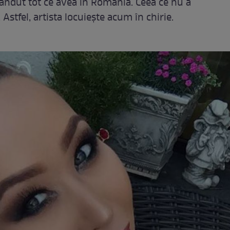
vândut tot ce avea în România. Ceea ce nu a
 Astfel, artista locuiește acum în chirie.