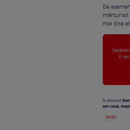
De asemene
mărturisit
mai ține at
Setările
E nec
Xoni
În articolul
am casă, maș
xonia