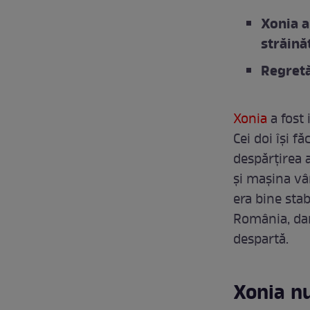
Xonia a
străină
Regretă
Xonia
a fost
Cei doi își 
despărțirea 
și mașina vâ
era bine stab
România, dar 
despartă.
Xonia nu