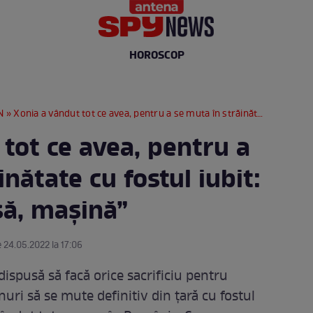
HOROSCOP
N
» Xonia a vândut tot ce avea, pentru a se muta în străinătate cu fostul iubit: “Nu mai am casă, mașină”
tot ce avea, pentru a
nătate cu fostul iubit:
ă, mașină”
e 24.05.2022 la 17:06
dispusă să facă orice sacrificiu pentru
anuri să se mute definitiv din țară cu fostul