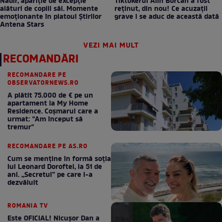
Nadir, apariție de excepție
Tiktokerul Alin Borcan a fost
alături de copiii săi. Momente
reținut, din nou! Ce acuzații
emoționante în platoul Știrilor
grave i se aduc de această dată
Antena Stars
VEZI MAI MULT
RECOMANDĂRI
RECOMANDARE PE
OBSERVATORNEWS.RO
A plătit 75.000 de € pe un
apartament la My Home
Residence. Coşmarul care a
urmat: "Am început să
tremur"
RECOMANDARE PE AS.RO
Cum se menţine în formă soţia
lui Leonard Doroftei, la 51 de
ani. „Secretul” pe care l-a
dezvăluit
ROMANIA TV
Este OFICIAL! Nicușor Dan a