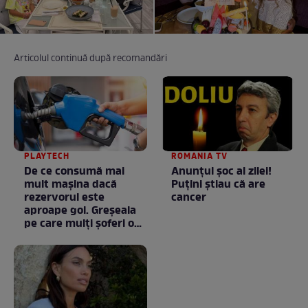
Articolul continuă după recomandări
PLAYTECH
ROMANIA TV
De ce consumă mai
Anunţul şoc al zilei!
mult mașina dacă
Puţini ştiau că are
rezervorul este
cancer
aproape gol. Greșeala
pe care mulți șoferi o
fac fără să știe