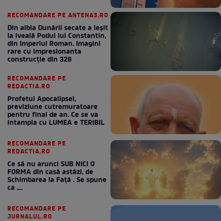
RECOMANDARE PE ANTENA3.RO
Din albia Dunării secate a ieșit
la iveală Podul lui Constantin,
din Imperiul Roman. Imagini
rare cu impresionanta
construcție din 328
RECOMANDARE PE
REDACTIA.RO
Profetul Apocalipsei,
previziune cutremuratoare
pentru final de an. Ce se va
intampla cu LUMEA e TERIBIL
RECOMANDARE PE
REDACTIA.RO
Ce să nu arunci SUB NICI O
FORMA din casă astăzi, de
Schimbarea la Față . Se spune
ca ....
RECOMANDARE PE
JURNALUL.RO