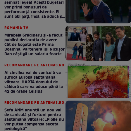
semnat legea! Acești bugetari
vor primi bonusuri de
performanță consistente. Ei
sunt obligați, însă, să aducă și
bani la bugetul de stat
ROMANIA TV
Mirabela Grădinaru și-a făcut
publică declarația de avere.
Cât de bogată este Prima
Doamnă. Partenera lui Nicușor
Dan câștigă un salariu foarte
bun în fiecare lună!
RECOMANDARE PE ANTENA3.RO
Al cincilea val de caniculă va
sufoca Europa săptămâna
viitoare. HARTA domului de
căldură care va aduce până la
42 de grade Celsius
RECOMANDARE PE ANTENA3.RO
Șefa ANM anunță un nou val
de caniculă și furtuni pentru
săptămâna viitoare: „Ploile nu
vor putea compensa seceta
pedologică”