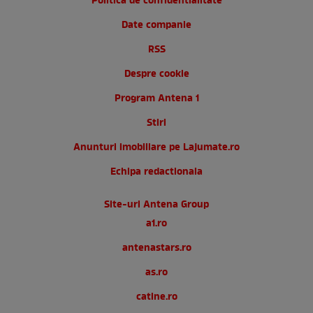
Politica de confidentialitate
Date companie
RSS
Despre cookie
Program Antena 1
Stiri
Anunturi imobiliare pe Lajumate.ro
Echipa redactionala
Site-uri Antena Group
a1.ro
antenastars.ro
as.ro
catine.ro