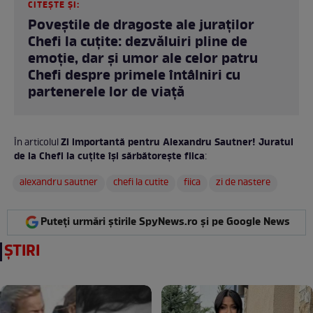
CITEȘTE ȘI:
Poveștile de dragoste ale juraților
Chefi la cuțite: dezvăluiri pline de
emoție, dar și umor ale celor patru
Chefi despre primele întâlniri cu
partenerele lor de viață
Zi importantă pentru Alexandru Sautner! Juratul
În articolul
de la Chefi la cuțite își sărbătorește fiica
:
alexandru sautner
chefi la cutite
fiica
zi de nastere
Puteți urmări știrile SpyNews.ro și pe Google News
ȘTIRI