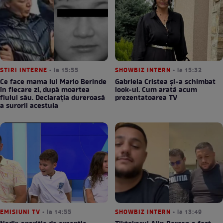
STIRI INTERNE
• la 15:55
SHOWBIZ INTERN
• la 15:32
Ce face mama lui Mario Berinde
Gabriela Cristea și-a schimbat
în fiecare zi, după moartea
look-ul. Cum arată acum
fiului său. Declarația dureroasă
prezentatoarea TV
a surorii acestuia
EMISIUNI TV
• la 14:55
SHOWBIZ INTERN
• la 13:49