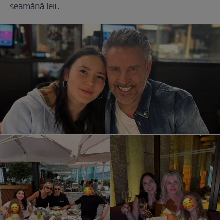
seamănă leit.