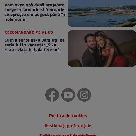
Vom avea apă după program:
curge în ianuarie și februarie,
se oprește din august până în
noiembrie
RECOMANDARE PE A1.RO
Cum a surprins-o Dani Oțil pe
soția lui în vacanță: „Și-a
riscat viața în baia fetelor”:
Politica de cookies
Gestionați preferințele