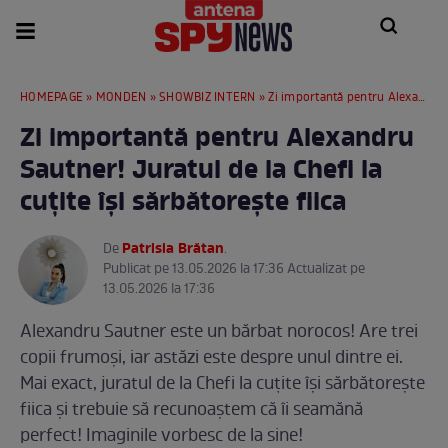
HOMEPAGE
»
MONDEN
»
SHOWBIZ INTERN
» Zi importantă pentru Alexandru Sautner! Juratul de la Chefi la cuțite își sărbătorește fiica
Zi importantă pentru Alexandru
Sautner! Juratul de la Chefi la
cuțite își sărbătorește fiica
Patrisia Brătan
De
.
Publicat pe 13.05.2026 la 17:36 Actualizat pe
13.05.2026 la 17:36
Alexandru Sautner este un bărbat norocos! Are trei
copii frumoși, iar astăzi este despre unul dintre ei.
Mai exact, juratul de la Chefi la cuțite își sărbătorește
fiica și trebuie să recunoaștem că îi seamănă
perfect! Imaginile vorbesc de la sine!