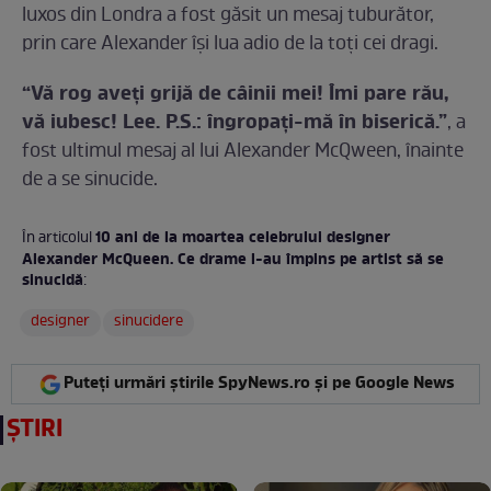
luxos din Londra a fost găsit un mesaj tuburător,
prin care Alexander îşi lua adio de la toţi cei dragi.
“Vă rog aveţi grijă de câinii mei! Îmi pare rău,
vă iubesc! Lee. P.S.: îngropaţi-mă în biserică.”
, a
fost ultimul mesaj al lui Alexander McQween, înainte
de a se sinucide.
10 ani de la moartea celebrului designer
În articolul
Alexander McQueen. Ce drame l-au împins pe artist să se
sinucidă
:
designer
sinucidere
Puteți urmări știrile SpyNews.ro și pe Google News
ȘTIRI