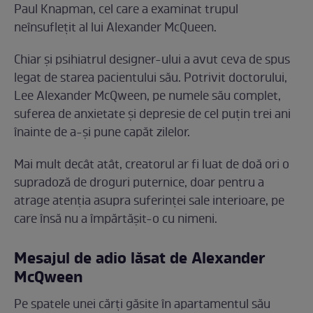
Paul Knapman, cel care a examinat trupul
neînsufleţit al lui Alexander McQueen.
Chiar şi psihiatrul designer-ului a avut ceva de spus
legat de starea pacientului său. Potrivit doctorului,
Lee Alexander McQween, pe numele său complet,
suferea de anxietate şi depresie de cel puţin trei ani
înainte de a-şi pune capăt zilelor.
Mai mult decât atât, creatorul ar fi luat de doă ori o
supradoză de droguri puternice, doar pentru a
atrage atenţia asupra suferinţei sale interioare, pe
care însă nu a împărtăşit-o cu nimeni.
Mesajul de adio lăsat de Alexander
McQween
Pe spatele unei cărţi găsite în apartamentul său