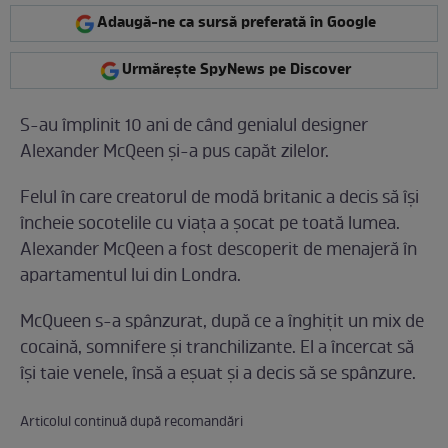
Adaugă-ne ca sursă preferată în Google
Urmărește SpyNews pe Discover
S-au împlinit 10 ani de când genialul designer
Alexander McQeen şi-a pus capăt zilelor.
Felul în care creatorul de modă britanic a decis să îşi
încheie socotelile cu viaţa a şocat pe toată lumea.
Alexander McQeen a fost descoperit de menajeră în
apartamentul lui din Londra.
McQueen s-a spânzurat, după ce a înghiţit un mix de
cocaină, somnifere şi tranchilizante. El a încercat să
îşi taie venele, însă a eşuat şi a decis să se spânzure.
Articolul continuă după recomandări