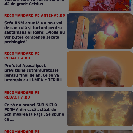
42 de grade Celsius
RECOMANDARE PE ANTENA3.RO
Șefa ANM anunță un nou val
de caniculă și furtuni pentru
săptămâna viitoare: „Ploile nu
vor putea compensa seceta
pedologică”
RECOMANDARE PE
REDACTIA.RO
Profetul Apocalipsei,
previziune cutremuratoare
pentru final de an. Ce se va
intampla cu LUMEA e TERIBIL
RECOMANDARE PE
REDACTIA.RO
Ce să nu arunci SUB NICI O
FORMA din casă astăzi, de
Schimbarea la Față . Se spune
ca ....
RECOMANDARE PE