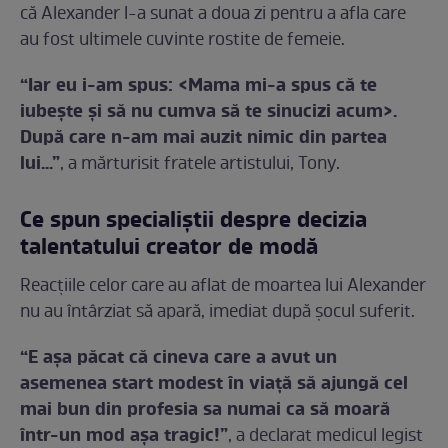
că Alexander l-a sunat a doua zi pentru a afla care
au fost ultimele cuvinte rostite de femeie.
“Iar eu i-am spus: <Mama mi-a spus că te
iubeşte şi să nu cumva să te sinucizi acum>.
După care n-am mai auzit nimic din partea
lui...”
, a mărturisit fratele artistului, Tony.
Ce spun specialiştii despre decizia
talentatului creator de modă
Reacţiile celor care au aflat de moartea lui Alexander
nu au întârziat să apară, imediat după şocul suferit.
“E aşa păcat că cineva care a avut un
asemenea start modest în viaţă să ajungă cel
mai bun din profesia sa numai ca să moară
într-un mod aşa tragic!”
, a declarat medicul legist