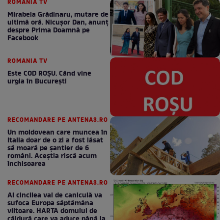
ROMANIA TV
Mirabela Grădinaru, mutare de
ultimă oră. Nicuşor Dan, anunţ
despre Prima Doamnă pe
Facebook
ROMANIA TV
Este COD ROŞU. Când vine
urgia în Bucureşti
RECOMANDARE PE ANTENA3.RO
Un moldovean care muncea în
Italia doar de o zi a fost lăsat
să moară pe şantier de 6
români. Aceștia riscă acum
închisoarea
RECOMANDARE PE ANTENA3.RO
Al cincilea val de caniculă va
sufoca Europa săptămâna
viitoare. HARTA domului de
căldură care va aduce până la