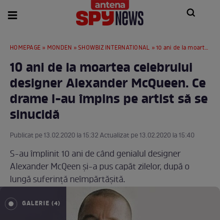
HOMEPAGE
»
MONDEN
»
SHOWBIZ INTERNATIONAL
» 10 ani de la moartea celebrului designer Alexander McQueen. Ce drame l-au împins pe artist să se sinucidă
10 ani de la moartea celebrului
designer Alexander McQueen. Ce
drame l-au împins pe artist să se
sinucidă
Publicat pe 13.02.2020 la 15:32 Actualizat pe 13.02.2020 la 15:40
S-au împlinit 10 ani de când genialul designer
Alexander McQeen şi-a pus capăt zilelor, după o
lungă suferinţă neîmpărtăşită.
GALERIE (4)