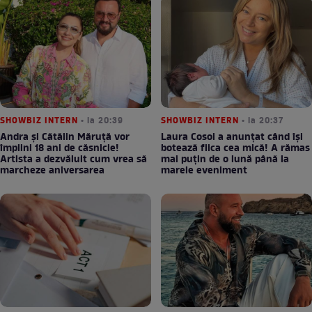
SHOWBIZ INTERN
• la 20:39
SHOWBIZ INTERN
• la 20:37
Andra și Cătălin Măruță vor
Laura Cosoi a anunțat când își
împlini 18 ani de căsnicie!
botează fiica cea mică! A rămas
Artista a dezvăluit cum vrea să
mai puțin de o lună până la
marcheze aniversarea
marele eveniment