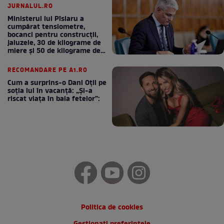
JURNALUL.RO
Ministerul lui Pîslaru a
cumpărat tensiometre,
bocanci pentru construcții,
jaluzele, 30 de kilograme de
miere și 50 de kilograme de
cafea
RECOMANDARE PE A1.RO
Cum a surprins-o Dani Oțil pe
soția lui în vacanță: „Și-a
riscat viața în baia fetelor”:
Politica de cookies