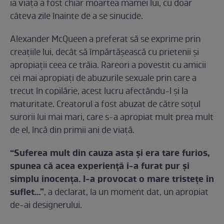
ia viaţa a fost chiar moartea mamei lui, cu doar
câteva zile înainte de a se sinucide.
Alexander McQueen a preferat să se exprime prin
creaţiile lui, decât să împărtăşească cu prietenii şi
apropiaţii ceea ce trăia. Rareori a povestit cu amicii
cei mai apropiaţi de abuzurile sexuale prin care a
trecut în copilărie, acest lucru afectându-l şi la
maturitate. Creatorul a fost abuzat de către soţul
surorii lui mai mari, care s-a apropiat mult prea mult
de el, încă din primii ani de viaţă.
“Suferea mult din cauza asta şi era tare furios,
spunea că acea experienţă i-a furat pur şi
simplu inocenţa. I-a provocat o mare tristeţe în
suflet…”
, a declarat, la un moment dat, un apropiat
de-ai designerului.