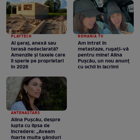
PLAYTECH
ROMANIA TV
Ai garaj, anexă sau
Am intrat în
terasă nedeclarată?
metastaze, rugaţi-vă
Amenzile și taxele care
pentru mine! Alina
îi sperie pe proprietari
Puşcău, un nou anunţ
în 2026
cu ochii în lacrimi
ANTENASTARS
Alina Pușcău, despre
lupta cu lipsa de
încredere: „Aveam
foarte multe gânduri