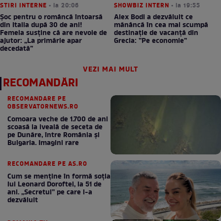
STIRI INTERNE
• la 20:06
SHOWBIZ INTERN
• la 19:55
Șoc pentru o româncă întoarsă
Alex Bodi a dezvăluit ce
din Italia după 30 de ani!
mănâncă în cea mai scumpă
Femeia susține că are nevoie de
destinație de vacanță din
ajutor: „La primărie apar
Grecia: ”Pe economie”
decedată”
VEZI MAI MULT
RECOMANDĂRI
RECOMANDARE PE
OBSERVATORNEWS.RO
Comoara veche de 1.700 de ani
scoasă la iveală de seceta de
pe Dunăre, între România şi
Bulgaria. Imagini rare
RECOMANDARE PE AS.RO
Cum se menţine în formă soţia
lui Leonard Doroftei, la 51 de
ani. „Secretul” pe care l-a
dezvăluit