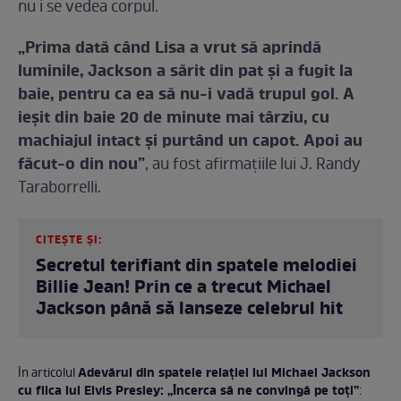
nu i se vedea corpul.
„Prima dată când Lisa a vrut să aprindă
luminile, Jackson a sărit din pat şi a fugit la
baie, pentru ca ea să nu-i vadă trupul gol. A
ieşit din baie 20 de minute mai târziu, cu
machiajul intact şi purtând un capot. Apoi au
făcut-o din nou”
, au fost afirmațiile lui J. Randy
Taraborrelli.
CITEȘTE ȘI:
Secretul terifiant din spatele melodiei
Billie Jean! Prin ce a trecut Michael
Jackson până să lanseze celebrul hit
Adevărul din spatele relației lui Michael Jackson
În articolul
cu fiica lui Elvis Presley: „Încerca să ne convingă pe toți”
: