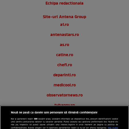
Echipa redactionala
Site-uri Antena Group
a1.ro
antenastars.ro
as.ro
catine.ro
chefi.ro
deparinti.ro
medicool.ro
observatornews.ro
tvhappy.ro
Nouă ne pasă ca datele tale personale să rămână confidențiale
useit.ro
589
Noi și partenerii noștri
stocăm și/sau accesăm informații pe dispozitivul dvs., precum identificatorii cookie
unici pentru prelucrarea datelor cu caracter personal. Puteți accepta sau gestiona preferințele dvs. făcând clic
zutv.ro
mai jos, respectiv vă puteți opune utilizării unui interes legitim în orice moment pe pagina cu politica de
Mai multe
confidențialitate. Aceste alegeri vor fi raportate partenerilor noștri și nu vă vor afecta navigarea.