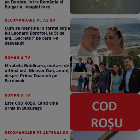
pe Dunăre, între România şi
Bulgaria. Imagini rare
RECOMANDARE PE AS.RO
Cum se menţine în formă soţia
lui Leonard Doroftei, la 51 de
ani. „Secretul” pe care l-a
dezvăluit
ROMANIA TV
Mirabela Grădinaru, mutare de
ultimă oră. Nicuşor Dan, anunţ
despre Prima Doamnă pe
Facebook
ROMANIA TV
Este COD ROŞU. Când vine
urgia în Bucureşti
RECOMANDARE PE ANTENA3.RO