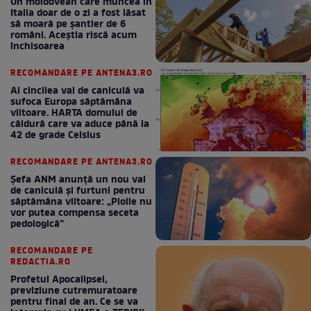
Un moldovean care muncea în
Italia doar de o zi a fost lăsat
să moară pe şantier de 6
români. Aceștia riscă acum
închisoarea
RECOMANDARE PE ANTENA3.RO
Al cincilea val de caniculă va
sufoca Europa săptămâna
viitoare. HARTA domului de
căldură care va aduce până la
42 de grade Celsius
RECOMANDARE PE ANTENA3.RO
Șefa ANM anunță un nou val
de caniculă și furtuni pentru
săptămâna viitoare: „Ploile nu
vor putea compensa seceta
pedologică”
RECOMANDARE PE
REDACTIA.RO
Profetul Apocalipsei,
previziune cutremuratoare
pentru final de an. Ce se va