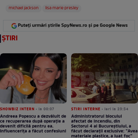
michael jackson
lisa marie presley
Puteți urmări știrile SpyNews.ro și pe Google News
ȘTIRI
SHOWBIZ INTERN
• la 00:07
STIRI INTERNE
• ieri la 23:54
Andreea Popescu a dezvăluit de
Administratorul blocului
ce recuperarea după operație a
afectat de incendiu, din
devenit dificilă pentru ea.
Sectorul 4 al Bucureștiului, a
Influencerița a făcut confesiuni
făcut declarații exclusive: ”Avea
materiale plastice, a luat foc”