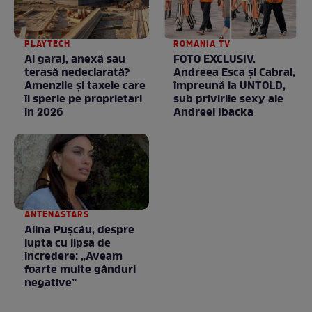
PLAYTECH
ROMANIA TV
Ai garaj, anexă sau
FOTO EXCLUSIV.
terasă nedeclarată?
Andreea Esca şi Cabral,
Amenzile și taxele care
împreună la UNTOLD,
îi sperie pe proprietari
sub privirile sexy ale
în 2026
Andreei Ibacka
ANTENASTARS
Alina Pușcău, despre
lupta cu lipsa de
încredere: „Aveam
foarte multe gânduri
negative”