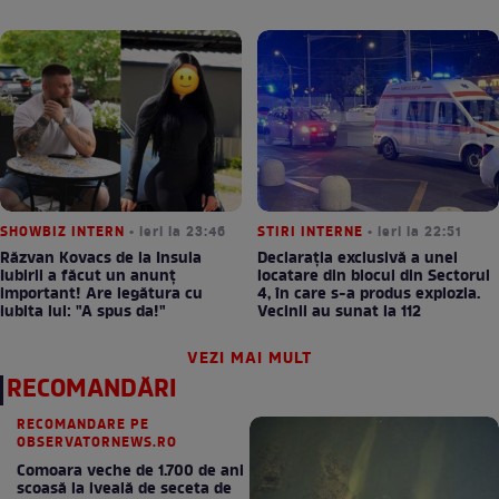
SHOWBIZ INTERN
• ieri la 23:46
STIRI INTERNE
• ieri la 22:51
Răzvan Kovacs de la Insula
Declarația exclusivă a unei
Iubirii a făcut un anunț
locatare din blocul din Sectorul
important! Are legătura cu
4, în care s-a produs explozia.
iubita lui: "A spus da!"
Vecinii au sunat la 112
VEZI MAI MULT
RECOMANDĂRI
RECOMANDARE PE
OBSERVATORNEWS.RO
Comoara veche de 1.700 de ani
scoasă la iveală de seceta de