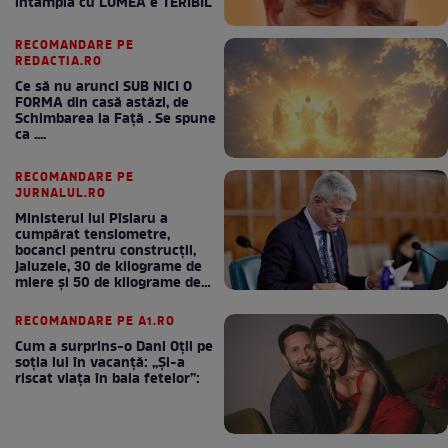
intampla cu LUMEA e TERIBIL
RECOMANDARE PE
REDACTIA.RO
Ce să nu arunci SUB NICI O
FORMA din casă astăzi, de
Schimbarea la Față . Se spune
ca ....
RECOMANDARE PE
JURNALUL.RO
Ministerul lui Pîslaru a
cumpărat tensiometre,
bocanci pentru construcții,
jaluzele, 30 de kilograme de
miere și 50 de kilograme de
cafea
RECOMANDARE PE A1.RO
Cum a surprins-o Dani Oțil pe
soția lui în vacanță: „Și-a
riscat viața în baia fetelor”: