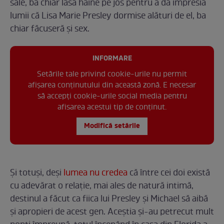
sale, ba chiar lăsa haine pe jos pentru a da impresia
lumii că Lisa Marie Presley dormise alături de el, ba
chiar făcuseră și sex.
INFORMARE
Setările tale privind cookie-urile nu permit
afișarea conținutului din această zonă. E necesar
să accepți cookie-urile social media pentru
afisarea acestui tip de conținut.
Modifică setările
Și totuși, deși
lumea nu credea
că între cei doi există
cu adevărat o relație, mai ales de natură intimă,
destinul a făcut ca fiica lui Presley și Michael să aibă
și apropieri de acest gen. Aceștia și-au petrecut mult