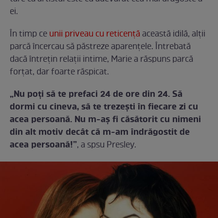
ei.
În timp ce
unii priveau cu reticență
această idilă, alții
parcă încercau să păstreze aparențele. Întrebată
dacă întrețin relații intime, Marie a răspuns parcă
forțat, dar foarte răspicat.
„Nu poţi să te prefaci 24 de ore din 24. Să
dormi cu cineva, să te trezeşti în fiecare zi cu
acea persoană. Nu m-aş fi căsătorit cu nimeni
din alt motiv decât că m-am îndrăgostit de
acea persoană!”
, a spsu Presley.