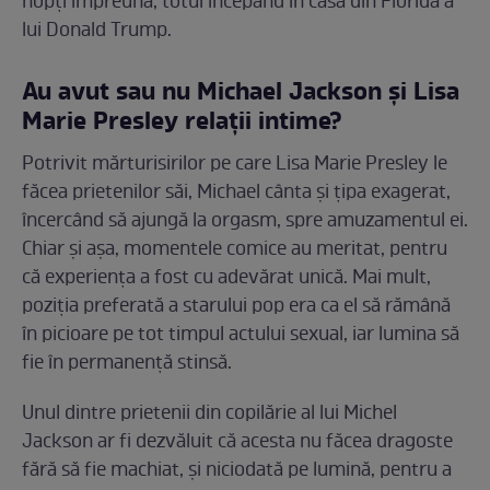
nopți împreună, totul începând în casa din Florida a
lui Donald Trump.
Au avut sau nu Michael Jackson și Lisa
Marie Presley relații intime?
Potrivit mărturisirilor pe care Lisa Marie Presley le
făcea prietenilor săi, Michael cânta și țipa exagerat,
încercând să ajungă la orgasm, spre amuzamentul ei.
Chiar și așa, momentele comice au meritat, pentru
că experiența a fost cu adevărat unică. Mai mult,
poziția preferată a starului pop era ca el să rămână
în picioare pe tot timpul actului sexual, iar lumina să
fie în permanență stinsă.
Unul dintre prietenii din copilărie al lui Michel
Jackson ar fi dezvăluit că acesta nu făcea dragoste
fără să fie machiat, și niciodată pe lumină, pentru a