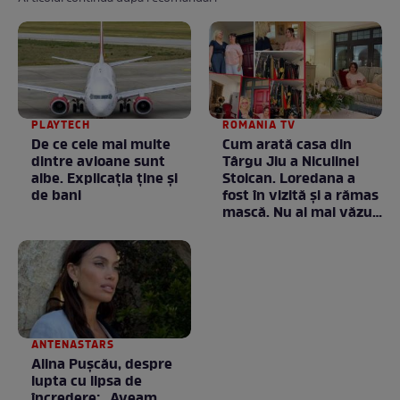
PLAYTECH
ROMANIA TV
De ce cele mai multe
Cum arată casa din
dintre avioane sunt
Târgu Jiu a Niculinei
albe. Explicația ține și
Stoican. Loredana a
de bani
fost în vizită și a rămas
mască. Nu ai mai văzut
la nimeni așa ceva:
Fără cuvinte / VIDEO
ANTENASTARS
Alina Pușcău, despre
lupta cu lipsa de
încredere: „Aveam