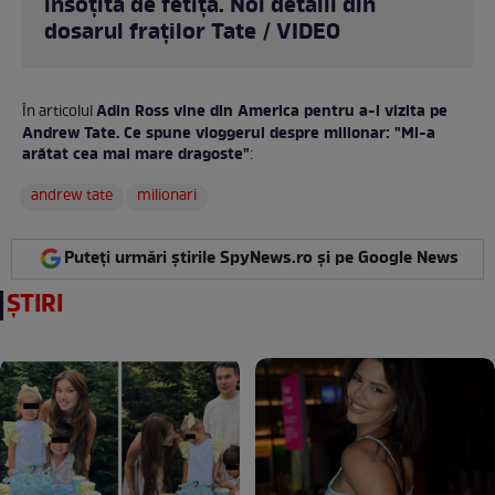
însoțită de fetiță. Noi detalii din
dosarul fraților Tate / VIDEO
Adin Ross vine din America pentru a-l vizita pe
În articolul
Andrew Tate. Ce spune vloggerul despre milionar: "Mi-a
arătat cea mai mare dragoste"
:
andrew tate
milionari
Puteți urmări știrile SpyNews.ro și pe Google News
ȘTIRI