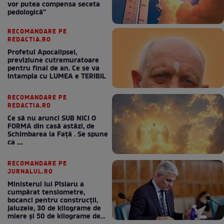
vor putea compensa seceta
pedologică”
RECOMANDARE PE
REDACTIA.RO
Profetul Apocalipsei,
previziune cutremuratoare
pentru final de an. Ce se va
intampla cu LUMEA e TERIBIL
RECOMANDARE PE
REDACTIA.RO
Ce să nu arunci SUB NICI O
FORMA din casă astăzi, de
Schimbarea la Față . Se spune
ca ....
RECOMANDARE PE
JURNALUL.RO
Ministerul lui Pîslaru a
cumpărat tensiometre,
bocanci pentru construcții,
jaluzele, 30 de kilograme de
miere și 50 de kilograme de