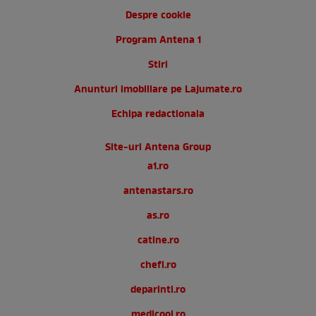
Despre cookie
Program Antena 1
Stiri
Anunturi imobiliare pe Lajumate.ro
Echipa redactionala
Site-uri Antena Group
a1.ro
antenastars.ro
as.ro
catine.ro
chefi.ro
deparinti.ro
medicool.ro