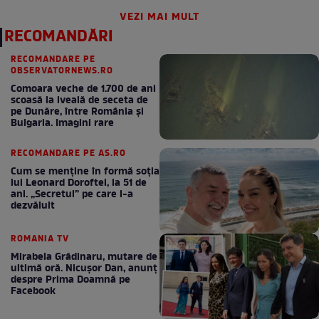
VEZI MAI MULT
RECOMANDĂRI
RECOMANDARE PE
OBSERVATORNEWS.RO
Comoara veche de 1.700 de ani
scoasă la iveală de seceta de
pe Dunăre, între România şi
Bulgaria. Imagini rare
RECOMANDARE PE AS.RO
Cum se menţine în formă soţia
lui Leonard Doroftei, la 51 de
ani. „Secretul” pe care l-a
dezvăluit
ROMANIA TV
Mirabela Grădinaru, mutare de
ultimă oră. Nicuşor Dan, anunţ
despre Prima Doamnă pe
Facebook