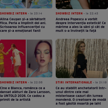
SHOWBIZ INTERN
• la 23:14
SHOWBIZ INTERN
• la 22:43
Alina Ceușan și-a sărbătorit
Andreea Popescu a vorbit
fiica. Perla a împlinit doi ani.
despre intervenția estetică! Ce
Scrisoarea influenceriței cu
mărime a ales la sâni și cât de
care și-a emoționat fanii
mult s-a învinețit la față
SHOWBIZ INTERN
• la 22:06
STIRI INTERNATIONALE
• la 21:19
Cine e Bianca, românca ce a
Ce au stabilit anchetatorii într-
dansat alături de Zara Larsson,
unul dintre cele mai
la UNTOLD 2026. Ce cadou a
misterioase cazuri din lumea
primit de la artistă
mondenă. O creatoare de modă
a fost găsită moartă pe iaht