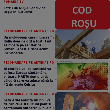
ROMANIA TV
Este COD ROŞU. Când vine
urgia în Bucureşti
RECOMANDARE PE ANTENA3.RO
Un moldovean care muncea în
Italia doar de o zi a fost lăsat
să moară pe şantier de 6
români. Aceștia riscă acum
închisoarea
RECOMANDARE PE ANTENA3.RO
Al cincilea val de caniculă va
sufoca Europa săptămâna
viitoare. HARTA domului de
căldură care va aduce până la
42 de grade Celsius
RECOMANDARE PE ANTENA3.RO
Șefa ANM anunță un nou val
de caniculă și furtuni pentru
săptămâna viitoare: „Ploile nu