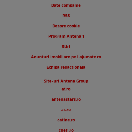
Date companie
RSS
Despre cookie
Program Antena 1
Stiri
Anunturi imobiliare pe Lajumate.ro
Echipa redactionala
Site-uri Antena Group
a1.ro
antenastars.ro
as.ro
catine.ro
chefi.ro