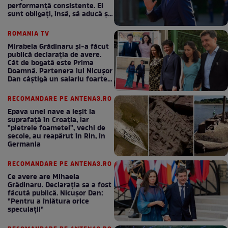
performanță consistente. Ei
sunt obligați, însă, să aducă și
bani la bugetul de stat
ROMANIA TV
Mirabela Grădinaru și-a făcut
publică declarația de avere.
Cât de bogată este Prima
Doamnă. Partenera lui Nicușor
Dan câștigă un salariu foarte
bun în fiecare lună!
RECOMANDARE PE ANTENA3.RO
Epava unei nave a ieșit la
suprafață în Croația, iar
"pietrele foametei", vechi de
secole, au reapărut în Rin, în
Germania
RECOMANDARE PE ANTENA3.RO
Ce avere are Mihaela
Grădinaru. Declarația sa a fost
făcută publică. Nicușor Dan:
"Pentru a înlătura orice
speculații"