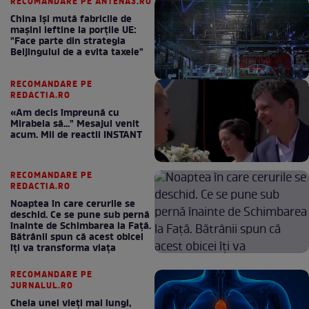
RECOMANDARE PE ANTENA3.RO
China își mută fabricile de
mașini ieftine la porțile UE:
"Face parte din strategia
Beijingului de a evita taxele"
RECOMANDARE PE
REDACTIA.RO
«Am decis împreună cu
Mirabela să..." Mesajul venit
acum. Mii de reactii INSTANT
RECOMANDARE PE
REDACTIA.RO
Noaptea în care cerurile se
deschid. Ce se pune sub pernă
înainte de Schimbarea la Față.
Bătrânii spun că acest obicei
îți va transforma viața
RECOMANDARE PE
JURNALUL.RO
Cheia unei vieți mai lungi,