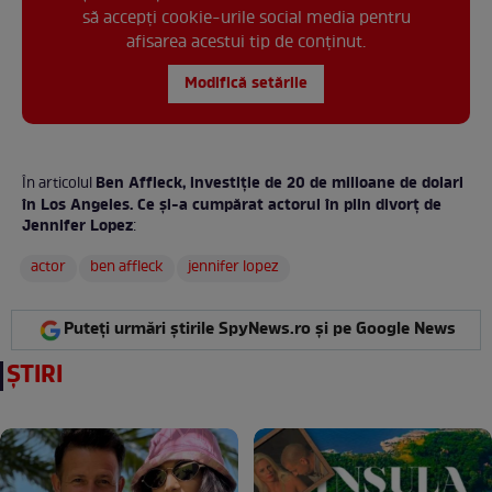
să accepți cookie-urile social media pentru
afisarea acestui tip de conținut.
Modifică setările
Ben Affleck, investiție de 20 de milioane de dolari
În articolul
în Los Angeles. Ce și-a cumpărat actorul în plin divorț de
Jennifer Lopez
:
actor
ben affleck
jennifer lopez
Puteți urmări știrile SpyNews.ro și pe Google News
ȘTIRI