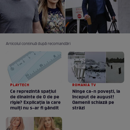
Articolul continuă după recomandări
PLAYTECH
ROMANIA TV
Ce reprezintă spaţiul
Ninge ca-n povești, la
de dinainte de 0 de pe
început de august!
rigle? Explicaţia la care
Oamenii schiază pe
mulţi nu s-ar fi gândit
străzi