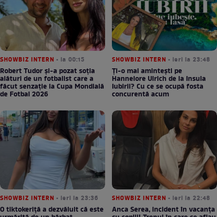
SHOWBIZ INTERN
• la 00:15
SHOWBIZ INTERN
• ieri la 23:48
Robert Tudor și-a pozat soția
Ți-o mai amintești pe
alături de un fotbalist care a
Hannelore Ulrich de la Insula
făcut senzație la Cupa Mondială
Iubirii? Cu ce se ocupă fosta
de Fotbal 2026
concurentă acum
SHOWBIZ INTERN
• ieri la 23:36
SHOWBIZ INTERN
• ieri la 22:48
O tiktokeriță a dezvăluit că este
Anca Serea, incident în vacanța