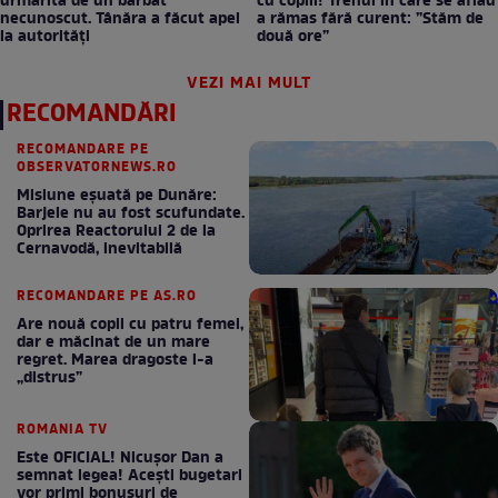
urmărită de un bărbat
cu copiii! Trenul în care se aflau
necunoscut. Tânăra a făcut apel
a rămas fără curent: ”Stăm de
la autorități
două ore”
VEZI MAI MULT
RECOMANDĂRI
RECOMANDARE PE
OBSERVATORNEWS.RO
Misiune eșuată pe Dunăre:
Barjele nu au fost scufundate.
Oprirea Reactorului 2 de la
Cernavodă, inevitabilă
RECOMANDARE PE AS.RO
Are nouă copii cu patru femei,
dar e măcinat de un mare
regret. Marea dragoste l-a
„distrus”
ROMANIA TV
Este OFICIAL! Nicușor Dan a
semnat legea! Acești bugetari
vor primi bonusuri de