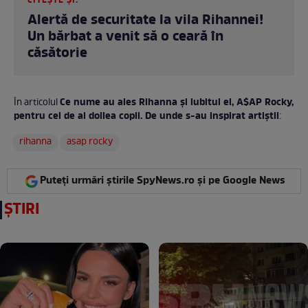
CITEȘTE ȘI:
Alertă de securitate la vila Rihannei!
Un bărbat a venit să o ceară în
căsătorie
Ce nume au ales Rihanna și iubitul ei, A$AP Rocky,
În articolul
pentru cel de al doilea copil. De unde s-au inspirat artiștii
:
rihanna
asap rocky
Puteți urmări știrile SpyNews.ro și pe Google News
ȘTIRI