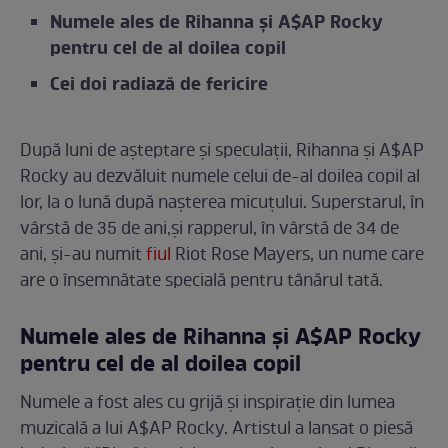
Numele ales de Rihanna și A$AP Rocky
pentru cel de al doilea copil
Cei doi radiază de fericire
După luni de așteptare și speculații, Rihanna și A$AP
Rocky au dezvăluit numele celui de-al doilea copil al
lor, la o lună după nașterea micuțului. Superstarul, în
vârstă de 35 de ani,și rapperul, în vârstă de 34 de
ani, și-au numit
fiul
Riot Rose Mayers, un nume care
are o însemnătate specială pentru tânărul tată.
Numele ales de Rihanna și A$AP Rocky
pentru cel de al doilea copil
Numele a fost ales cu grijă și inspirație din lumea
muzicală a lui A$AP Rocky. Artistul a lansat o piesă