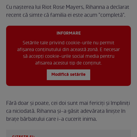
Cu nașterea lui Riot Rose Mayers, Rihanna a declarat
recent că simte că familia ei este acum "completă".
INFORMARE
Setările tale privind cookie-urile nu permit
afișarea conținutului din această zonă. E necesar
să accepți cookie-urile social media pentru
afisarea acestui tip de conținut.
Modifică setările
Fără doar și poate, cei doi sunt mai fericiți și împliniți
ca niciodată. Rihanna și-a găsit adevărata liniște în
brațe bărbatului care i-a cucerit inima.