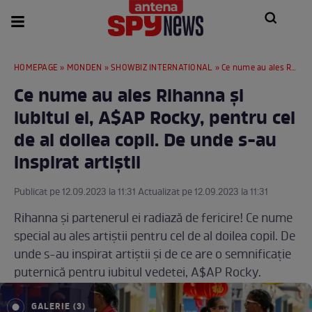
HOMEPAGE
»
MONDEN
»
SHOWBIZ INTERNATIONAL
» Ce nume au ales Rihanna și iubitul ei, A$AP Rocky, pentru cel de al doilea copil. De unde s-au inspirat artiștii
Ce nume au ales Rihanna și
iubitul ei, A$AP Rocky, pentru cel
de al doilea copil. De unde s-au
inspirat artiștii
Publicat pe 12.09.2023 la 11:31 Actualizat pe 12.09.2023 la 11:31
Rihanna și partenerul ei radiază de fericire! Ce nume
special au ales artiștii pentru cel de al doilea copil. De
unde s-au inspirat artiștii și de ce are o semnificație
puternică pentru iubitul vedetei, A$AP Rocky.
GALERIE (3)