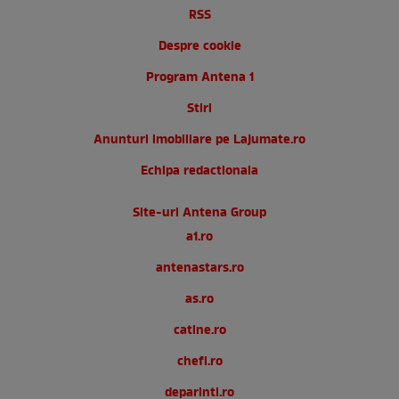
RSS
Despre cookie
Program Antena 1
Stiri
Anunturi imobiliare pe Lajumate.ro
Echipa redactionala
Site-uri Antena Group
a1.ro
antenastars.ro
as.ro
catine.ro
chefi.ro
deparinti.ro