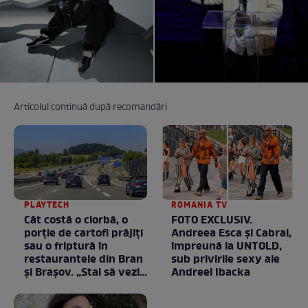
Articolul continuă după recomandări
PLAYTECH
ROMANIA TV
Cât costă o ciorbă, o
FOTO EXCLUSIV.
porţie de cartofi prăjiţi
Andreea Esca şi Cabral,
sau o friptură în
împreună la UNTOLD,
restaurantele din Bran
sub privirile sexy ale
şi Braşov. „Stai să vezi
Andreei Ibacka
ce chirii sunt”