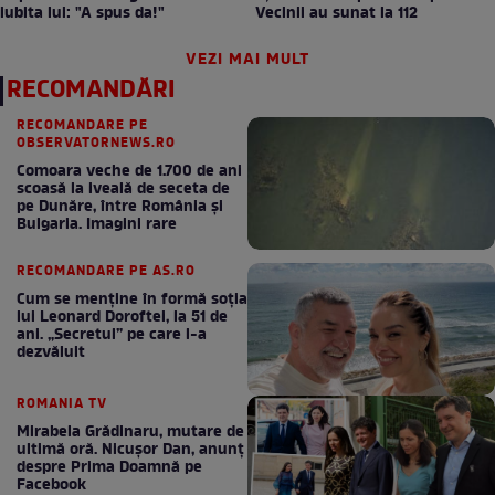
iubita lui: "A spus da!"
Vecinii au sunat la 112
VEZI MAI MULT
RECOMANDĂRI
RECOMANDARE PE
OBSERVATORNEWS.RO
Comoara veche de 1.700 de ani
scoasă la iveală de seceta de
pe Dunăre, între România şi
Bulgaria. Imagini rare
RECOMANDARE PE AS.RO
Cum se menţine în formă soţia
lui Leonard Doroftei, la 51 de
ani. „Secretul” pe care l-a
dezvăluit
ROMANIA TV
Mirabela Grădinaru, mutare de
ultimă oră. Nicuşor Dan, anunţ
despre Prima Doamnă pe
Facebook