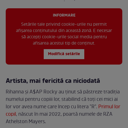
INFORMARE
Setările tale privind cookie-urile nu permit
afișarea conținutului din această zonă. E necesar
să accepți cookie-urile social media pentru
afisarea acestui tip de conținut.
Modifică setările
Artista, mai fericită ca niciodată
Rihanna și A$AP Rocky au ținut să păstreze tradiția
numelui pentru copiii lor, stabilind că toți cei mici ai
lor vor avea nume care încep cu litera "R".
Primul lor
copil
, născut în mai 2022, poartă numele de RZA
Athelston Mayers.