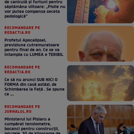
de caniculă și furtuni pentru
săptămâna viitoare: „Ploile nu
vor putea compensa seceta
pedologică”
RECOMANDARE PE
REDACTIA.RO
Profetul Apocalipsei,
previziune cutremuratoare
pentru final de an. Ce se va
intampla cu LUMEA e TERIBIL
RECOMANDARE PE
REDACTIA.RO
Ce să nu arunci SUB NICI O
FORMA din casă astăzi, de
Schimbarea la Față . Se spune
ca ....
RECOMANDARE PE
JURNALUL.RO
Ministerul lui Pîslaru a
cumpărat tensiometre,
bocanci pentru construcții,
jaluzele, 30 de kilograme de