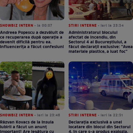
SHOWBIZ INTERN
• la 00:07
STIRI INTERNE
• ieri la 23:54
Andreea Popescu a dezvăluit de
Administratorul blocului
ce recuperarea după operație a
afectat de incendiu, din
devenit dificilă pentru ea.
Sectorul 4 al Bucureștiului, a
Influencerița a făcut confesiuni
făcut declarații exclusive: ”Avea
materiale plastice, a luat foc”
SHOWBIZ INTERN
• ieri la 23:46
STIRI INTERNE
• ieri la 22:51
Răzvan Kovacs de la Insula
Declarația exclusivă a unei
Iubirii a făcut un anunț
locatare din blocul din Sectorul
important! Are legătura cu
4, în care s-a produs explozia.