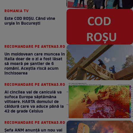
ROMANIA TV
Este COD ROŞU. Când vine
urgia în Bucureşti
RECOMANDARE PE ANTENA3.RO
Un moldovean care muncea în
Italia doar de o zi a fost lăsat
să moară pe şantier de 6
români. Aceștia riscă acum
închisoarea
RECOMANDARE PE ANTENA3.RO
Al cincilea val de caniculă va
sufoca Europa săptămâna
viitoare. HARTA domului de
căldură care va aduce până la
42 de grade Celsius
RECOMANDARE PE ANTENA3.RO
Șefa ANM anunță un nou val