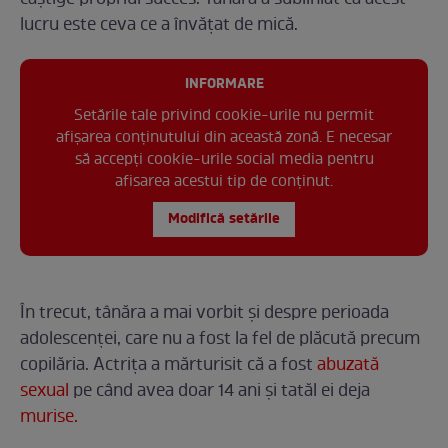
lucru este ceva ce a învățat de mică.
INFORMARE
Setările tale privind cookie-urile nu permit
afișarea conținutului din această zonă. E necesar
să accepți cookie-urile social media pentru
afisarea acestui tip de conținut.
Modifică setările
În trecut, tânăra a mai vorbit și despre perioada
adolescenței, care nu a fost la fel de plăcută precum
copilăria. Actrița a mărturisit că a fost
abuzată
sexual
pe când avea doar 14 ani și tatăl ei deja
murise.