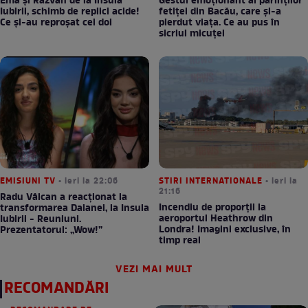
Ema și Răzvan de la Insula
Gestul emoționant al părinților
Iubirii, schimb de replici acide!
fetiței din Bacău, care și-a
Ce și-au reproșat cei doi
pierdut viața. Ce au pus în
sicriul micuței
EMISIUNI TV
• ieri la 22:06
STIRI INTERNATIONALE
• ieri la
21:16
Radu Vâlcan a reacționat la
Incendiu de proporții la
transformarea Daianei, la Insula
aeroportul Heathrow din
Iubirii - Reuniuni.
Londra! Imagini exclusive, în
Prezentatorul: „Wow!”
timp real
VEZI MAI MULT
RECOMANDĂRI