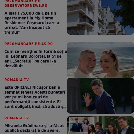
RECOMANDARE PE
OBSERVATORNEWS.RO
A plătit 75.000 de € pe un
apartament la My Home
Residence. Coşmarul care a
urmat: "Am început să
tremur"
RECOMANDARE PE AS.RO
Cum se menţine în formă soţia
lui Leonard Doroftei, la 51 de
ani. „Secretul” pe care l-a
dezvăluit
ROMANIA TV
Este OFICIAL! Nicușor Dan a
semnat legea! Acești bugetari
vor primi bonusuri de
performanță consistente. Ei
sunt obligați, însă, să aducă și
bani la bugetul de stat
ROMANIA TV
Mirabela Grădinaru și-a făcut
publică declarația de avere.