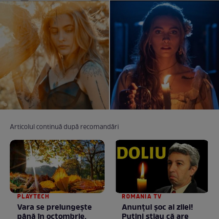
Articolul continuă după recomandări
PLAYTECH
ROMANIA TV
Vara se prelungeşte
Anunţul şoc al zilei!
până în octombrie.
Puţini ştiau că are