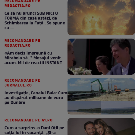
RECOMANDARE PE
REDACTIA.RO
Ce să nu arunci SUB NICI O
FORMA din casă astăzi, de
Schimbarea la Față . Se spune
ca ....
RECOMANDARE PE
REDACTIA.RO
«Am decis împreună cu
Mirabela să..." Mesajul venit
acum. Mii de reactii INSTANT
RECOMANDARE PE
JURNALUL.RO
Investigație, Canalul Bala: Cum
au dispărut milioane de euro
pe Dunăre
RECOMANDARE PE A1.RO
Cum a surprins-o Dani Oțil pe
soția lui în vacanță: „Și-a