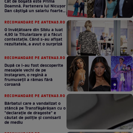
Cât de bogată este Prima
Doamnă. Partenera lui Nicușor
Dan câștigă un salariu foarte
bun în fiecare lună!
RECOMANDARE PE ANTENA3.RO
O învățătoare din Sibiu a luat
4,90 la Titularizare și a făcut
contestație. Când s-au afișat
rezultatele, a avut o surpriză
RECOMANDARE PE ANTENA3.RO
După ce i-au fost descoperite
mesajele vechi de pe
Instagram, o regină a
frumuseții a rămas fără
coroană
RECOMANDARE PE ANTENA3.RO
Bărbatul care a vandalizat o
stâncă pe Transfăgărășan cu o
"declaraţie de dragoste" e
căutat de poliție și comisarii
de mediu