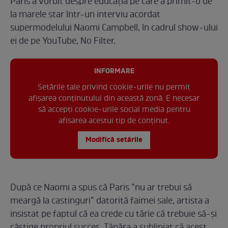
Paris a vorbit despre educația pe care a primit-o de
la marele star într-un interviu acordat
supermodelului Naomi Campbell, în cadrul show-ului
ei de pe YouTube, No Filter.
INFORMARE
Setările tale privind cookie-urile nu permit
afișarea conținutului din această zonă. E necesar
să accepți cookie-urile social media pentru
afisarea acestui tip de conținut.
Modifică setările
După ce Naomi a spus că Paris ”nu ar trebui să
meargă la castinguri” datorită faimei sale, artista a
insistat pe faptul că ea crede cu tărie că trebuie să-și
câștige propriul succes. Tânăra a subliniat că acest