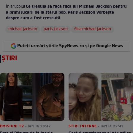
Ce trebuia să facă fiica lui Michael Jackson pentru
În articolul
a primi jucării de la starul pop. Paris Jackson vorbește
despre cum a fost crescută
:
michael jackson
paris jackson
fiica michael jackson
Puteți urmări știrile SpyNews.ro și pe Google News
ȘTIRI
EMISIUNI TV
• ieri la 23:47
STIRI INTERNE
• ieri la 22:41