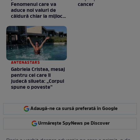
Fenomenul care va
cancer
aduce noi valuri de
căldură chiar la mijlocul
toamnei
ANTENASTARS
Gabriela Cristea, mesaj
pentru cei care îi
judecă silueta: „Corpul
spune o poveste”
Adaugă-ne ca sursă preferată în Google
Urmărește SpyNews pe Discover