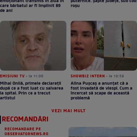
emoționant transmis în ziua în
puternice. Șapte județe, sub cod
care bărbatul ar fi împlinit 89
roșu
de ani
EMISIUNI TV
• la 11:00
SHOWBIZ INTERN
• la 10:59
Mihai Onilă, primele declarații
Alina Pușcaș a anunțat că a
după ce a fost luat cu salvarea
fost invadată de viespi. Cum a
la spital. Prin ce a trecut
încercat să scape de această
artistul
problemă
VEZI MAI MULT
RECOMANDĂRI
RECOMANDARE PE
OBSERVATORNEWS.RO