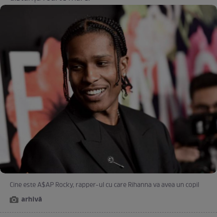
Cine este A$AP Rocky, rapper-ul cu care Rihanna va avea un copil
arhivă