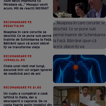
«Am decis împreună cu
Mirabela să..." Mesajul venit
acum. Mii de reactii INSTANT
RECOMANDARE PE
REDACTIA.RO
Noaptea în care cerurile se
deschid. Ce se pune sub pernă
înainte de Schimbarea la Față.
Bătrânii spun că acest obicei
îți va transforma viața
RECOMANDARE PE
JURNALUL.RO
Cheia unei vieți mai lungi,
ascunsă într-un organ ignorat
de medicină zeci de ani
RECOMANDARE PE A1.RO
Un cuplu a cumpărat o casă
ieftină în Italia, dar a
descoperit o capcană. De ce
costa foarte puțin imobilul din