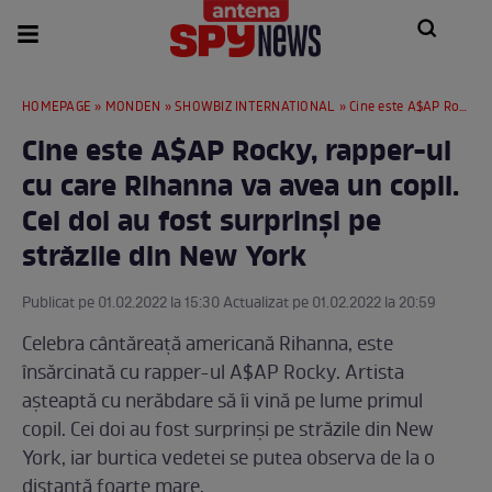
HOMEPAGE
»
MONDEN
»
SHOWBIZ INTERNATIONAL
» Cine este A$AP Rocky, rapper-ul cu care Rihanna va avea un copil. Cei doi au fost surprinși pe străzile din New York
Cine este A$AP Rocky, rapper-ul
cu care Rihanna va avea un copil.
Cei doi au fost surprinși pe
străzile din New York
Publicat pe 01.02.2022 la 15:30 Actualizat pe 01.02.2022 la 20:59
Celebra cântăreață americană Rihanna, este
însărcinată cu rapper-ul A$AP Rocky. Artista
așteaptă cu nerăbdare să îi vină pe lume primul
copil. Cei doi au fost surprinși pe străzile din New
York, iar burtica vedetei se putea observa de la o
distanță foarte mare.