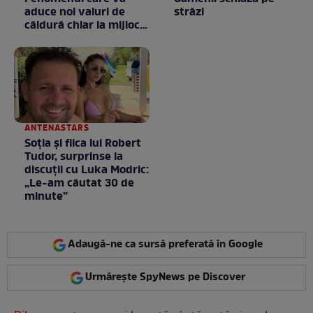
aduce noi valuri de
străzi
căldură chiar la mijlocul
toamnei
ANTENASTARS
Soția și fiica lui Robert
Tudor, surprinse la
discuții cu Luka Modric:
„Le-am căutat 30 de
minute”
Adaugă-ne ca sursă preferată în Google
Urmărește SpyNews pe Discover