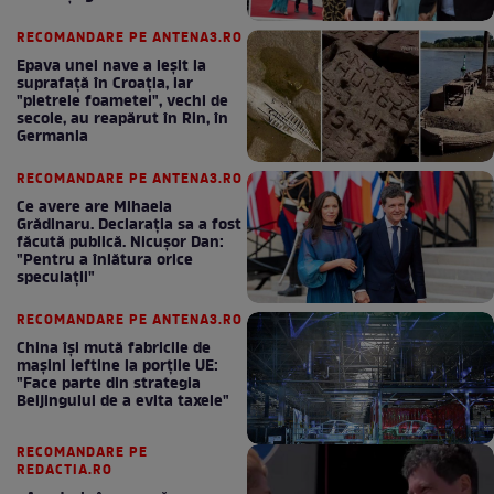
bun în fiecare lună!
RECOMANDARE PE ANTENA3.RO
Epava unei nave a ieșit la
suprafață în Croația, iar
"pietrele foametei", vechi de
secole, au reapărut în Rin, în
Germania
RECOMANDARE PE ANTENA3.RO
Ce avere are Mihaela
Grădinaru. Declarația sa a fost
făcută publică. Nicușor Dan:
"Pentru a înlătura orice
speculații"
RECOMANDARE PE ANTENA3.RO
China își mută fabricile de
mașini ieftine la porțile UE:
"Face parte din strategia
Beijingului de a evita taxele"
RECOMANDARE PE
REDACTIA.RO