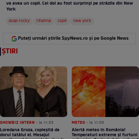
va avea un copil. Cei doi au fost surprinși pe străzile din New
York
:
asap rocky
rihanna
copil
new york
Puteți urmări știrile SpyNews.ro și pe Google News
ȘTIRI
SHOWBIZ INTERN
• la 11:33
METEO
• la 11:03
Loredana Groza, copleșită de
Alertă meteo în România!
dorul tatălui ei. Mesajul
Temperaturi extreme și furtuni