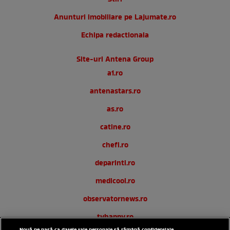
Anunturi imobiliare pe Lajumate.ro
Echipa redactionala
Site-uri Antena Group
a1.ro
antenastars.ro
as.ro
catine.ro
chefi.ro
deparinti.ro
medicool.ro
observatornews.ro
tvhappy.ro