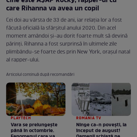
Cine este A$AP Rocky, rapper-ul cu
care Rihanna va avea un copil
Cei doi au vârsta de 33 de ani, iar relația lor a fost
făcută oficială la sfârșitul anului 2020. Din acel
moment amândoi și-au dorit foarte mult să devină
părinți. Rihanna a fost surprinsă în ultimele zile
plimbându-se foarte des prin New York, orașul natal
al rapper-ului.
Articolul continuă după recomandări
PLAYTECH
ROMANIA TV
Vara se prelungeşte
Ninge ca-n povești, la
până în octombrie.
început de august!
Fenomenul care va
Oamenii schiază pe