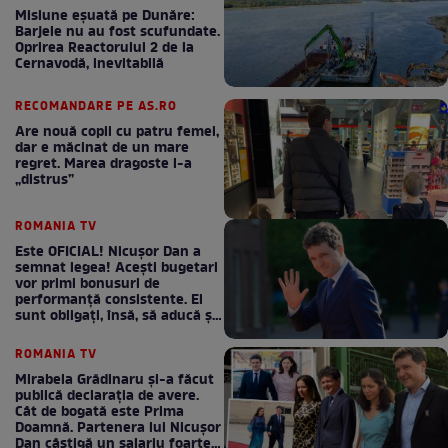
Misiune eșuată pe Dunăre:
Barjele nu au fost scufundate.
Oprirea Reactorului 2 de la
Cernavodă, inevitabilă
RECOMANDARE PE AS.RO
Are nouă copii cu patru femei,
dar e măcinat de un mare
regret. Marea dragoste l-a
„distrus”
ROMANIA TV
Este OFICIAL! Nicușor Dan a
semnat legea! Acești bugetari
vor primi bonusuri de
performanță consistente. Ei
sunt obligați, însă, să aducă și
bani la bugetul de stat
ROMANIA TV
Mirabela Grădinaru și-a făcut
publică declarația de avere.
Cât de bogată este Prima
Doamnă. Partenera lui Nicușor
Dan câștigă un salariu foarte