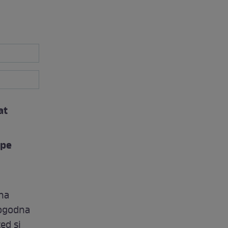
at
 pe
ina
logodna
ed și