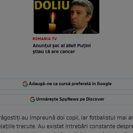
ROMANIA TV
Anunţul şoc al zilei! Puţini
ştiau că are cancer
Adaugă-ne ca sursă preferată în Google
Urmărește SpyNews pe Discover
răgostiți au împreună doi copii, iar fotbalistul mai are
elațiile trecute. Au existat întrebări constante despr