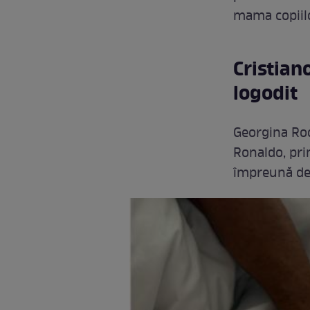
mama copiilo
Cristian
logodit
Georgina Rod
Ronaldo, prin
împreună de