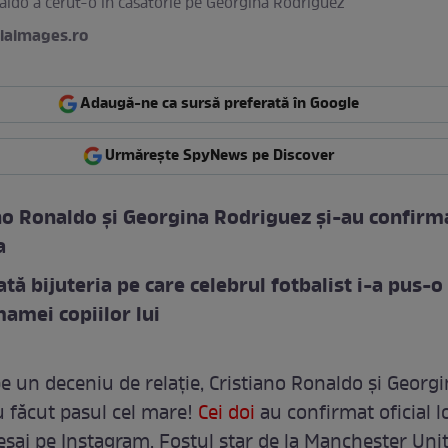
aldo a cerut-o în căsătorie pe Georgina Rodriguez
iaimages.ro
Adaugă-ne ca sursă preferată în Google
Urmărește SpyNews pe Discover
no Ronaldo și Georgina Rodriguez și-au confirm
a
tă bijuteria pe care celebrul fotbalist i-a pus-o
amei copiilor lui
 un deceniu de relație, Cristiano Ronaldo și Georg
 făcut pasul cel mare!
Cei doi
au confirmat oficial 
saj pe Instagram. Fostul star de la Manchester Unit