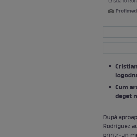
Cristiano Ron
Profimed
Cristia
logodn
Cum ara
deget m
După aproape
Rodriguez au
printr-un me