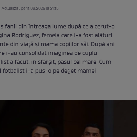
5 Actualizat pe 11.08.2025 la 21:15
ns fanii din întreaga lume după ce a cerut-o
gina Rodriguez, femeia care i-a fost alături
e din viață și mama copiilor săi. După ani
care i-au consolidat imaginea de cuplu
list a făcut, în sfârșit, pasul cel mare. Cum
ul fotbalist i-a pus-o pe deget mamei