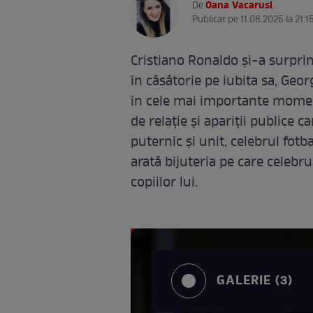
Oana Vacarusi
De
.
Publicat pe 11.08.2025 la 21:1
Cristiano Ronaldo și-a surpri
în căsătorie pe iubita sa, Geor
în cele mai importante moment
de relație și apariții publice 
puternic și unit, celebrul fotba
arată bijuteria pe care celebr
copiilor lui.
GALERIE (3)