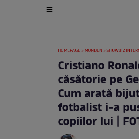
HOMEPAGE
»
MONDEN
»
SHOWBIZ INTER
Cristiano Ronal
căsătorie pe G
Cum arată bijut
fotbalist i-a 
copiilor lui | F