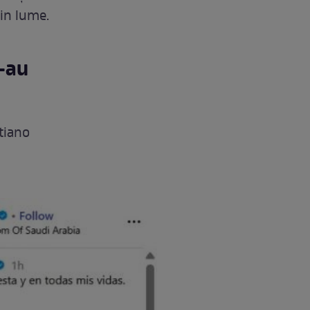
din lume.
s-au
tiano