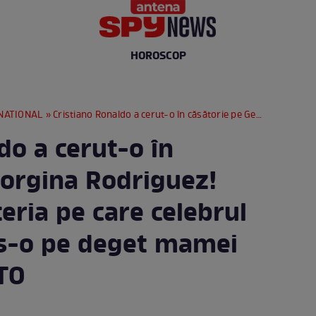
HOROSCOP
NATIONAL
» Cristiano Ronaldo a cerut-o în căsătorie pe Georgina Rodriguez! Cum arată bijuteria pe care celebrul fotbalist i-a pus-o pe deget mamei copiilor lui | FOTO
do a cerut-o în
eorgina Rodriguez!
eria pe care celebrul
pus-o pe deget mamei
OTO