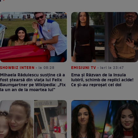
SHOWBIZ INTERN
• la 08:28
EMISIUNI TV
• ieri la 23:47
Mihaela Rădulescu susține că a
Ema și Răzvan de la Insula
fost ștearsă din viața lui Felix
Iubirii, schimb de replici acide!
Baumgartner pe Wikipedia: „Fix
Ce și-au reproșat cei doi
la un an de la moartea lui”