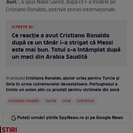
bun.
”, a spus Nabil Saeed, după ce l-a întâlnit pe
Cristiano Ronaldo, potrivit presei internaționale.
CITEȘTE ȘI:
Ce reacție a avut Cristiano Ronaldo
după ce un tânăr i-a strigat că Messi
este mai bun. Totul s-a întâmplat după
un meci din Arabia Saudită
Cristiano Ronaldo, ajutor uriaș pentru Turcia și
În articolul
Siria în urma cutremurelor devastatoare. Portughezul a
trimis un avion plin cu provizii pentru victimele din zonă
:
cristiano ronaldo
turcia
siria
cutremur
Puteți urmări știrile SpyNews.ro și pe Google News
ȘTIRI