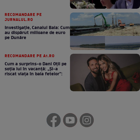
RECOMANDARE PE
JURNALUL.RO
Investigație, Canalul Bala: Cum
au dispărut milioane de euro
pe Dunăre
RECOMANDARE PE A1.RO
Cum a surprins-o Dani Oțil pe
soția lui în vacanță: „Și-a
riscat viața în baia fetelor”: