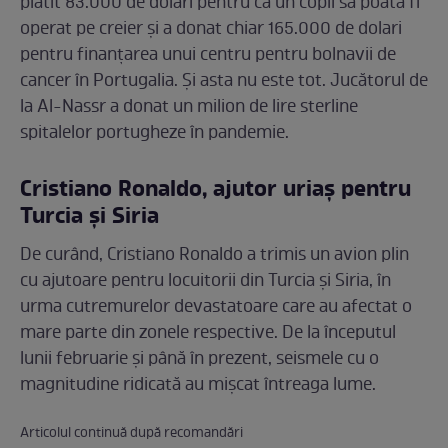
plătit 83.000 de dolari pentru ca un copil să poată fi
operat pe creier şi a donat chiar 165.000 de dolari
pentru finanţarea unui centru pentru bolnavii de
cancer în Portugalia. Și asta nu este tot. Jucătorul de
la Al-Nassr a donat un milion de lire sterline
spitalelor portugheze în pandemie.
Cristiano Ronaldo, ajutor uriaș pentru
Turcia și Siria
De curând, Cristiano Ronaldo a trimis un avion plin
cu ajutoare pentru locuitorii din Turcia și Siria, în
urma cutremurelor devastatoare care au afectat o
mare parte din zonele respective. De la începutul
lunii februarie și până în prezent, seismele cu o
magnitudine ridicată au mișcat întreaga lume.
Articolul continuă după recomandări