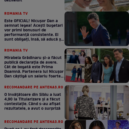
dezvăluit
ROMANIA TV
Este OFICIAL! Nicușor Dan a
semnat legea! Acești bugetari
vor primi bonusuri de
performanță consistente. Ei
sunt obligați, însă, să aducă și
bani la bugetul de stat
ROMANIA TV
Mirabela Grădinaru și-a făcut
publică declarația de avere.
Cât de bogată este Prima
Doamnă. Partenera lui Nicușor
Dan câștigă un salariu foarte
bun în fiecare lună!
RECOMANDARE PE ANTENA3.RO
O învățătoare din Sibiu a luat
4,90 la Titularizare și a făcut
contestație. Când s-au afișat
rezultatele, a avut o surpriză
RECOMANDARE PE ANTENA3.RO