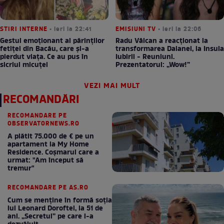
STIRI INTERNE
• ieri la 22:41
EMISIUNI TV
• ieri la 22:06
Gestul emoționant al părinților
Radu Vâlcan a reacționat la
fetiței din Bacău, care și-a
transformarea Daianei, la Insula
pierdut viața. Ce au pus în
Iubirii - Reuniuni.
sicriul micuței
Prezentatorul: „Wow!”
VEZI MAI MULT
RECOMANDĂRI
RECOMANDARE PE
OBSERVATORNEWS.RO
A plătit 75.000 de € pe un
apartament la My Home
Residence. Coşmarul care a
urmat: "Am început să
tremur"
RECOMANDARE PE AS.RO
Cum se menţine în formă soţia
lui Leonard Doroftei, la 51 de
ani. „Secretul” pe care l-a