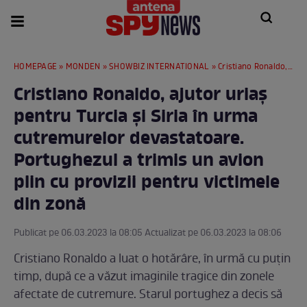
HOMEPAGE
»
MONDEN
»
SHOWBIZ INTERNATIONAL
» Cristiano Ronaldo, ajutor uriaș pentru Turcia și Siria în urma cutremurelor devastatoare. Portughezul a trimis un avion plin cu provizii pentru victimele din zonă
Cristiano Ronaldo, ajutor uriaș
pentru Turcia și Siria în urma
cutremurelor devastatoare.
Portughezul a trimis un avion
plin cu provizii pentru victimele
din zonă
Publicat pe 06.03.2023 la 08:05 Actualizat pe 06.03.2023 la 08:06
Cristiano Ronaldo a luat o hotărâre, în urmă cu puțin
timp, după ce a văzut imaginile tragice din zonele
afectate de cutremure. Starul portughez a decis să