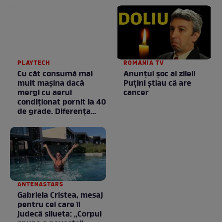
PLAYTECH
ROMANIA TV
Cu cât consumă mai
Anunţul şoc al zilei!
mult mașina dacă
Puţini ştiau că are
mergi cu aerul
cancer
condiționat pornit la 40
de grade. Diferența
poate fi mai mare
decât crezi
ANTENASTARS
Gabriela Cristea, mesaj
pentru cei care îi
judecă silueta: „Corpul