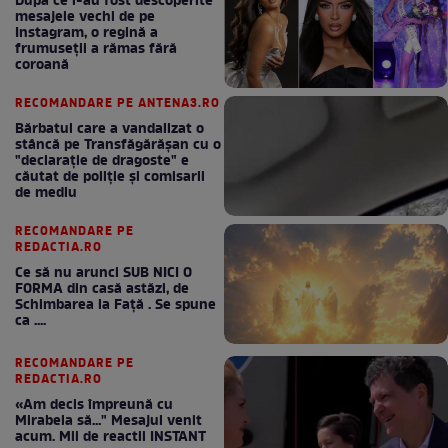
După ce i-au fost descoperite
mesajele vechi de pe
Instagram, o regină a
frumuseții a rămas fără
coroană
RECOMANDARE PE ANTENA3.RO
Bărbatul care a vandalizat o
stâncă pe Transfăgărășan cu o
"declaraţie de dragoste" e
căutat de poliție și comisarii
de mediu
RECOMANDARE PE
REDACTIA.RO
Ce să nu arunci SUB NICI O
FORMA din casă astăzi, de
Schimbarea la Față . Se spune
ca ....
RECOMANDARE PE
REDACTIA.RO
«Am decis împreună cu
Mirabela să..." Mesajul venit
acum. Mii de reactii INSTANT