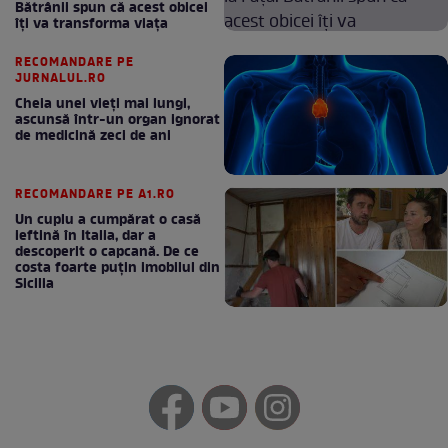
Bătrânii spun că acest obicei
îți va transforma viața
RECOMANDARE PE
JURNALUL.RO
Cheia unei vieți mai lungi,
ascunsă într-un organ ignorat
de medicină zeci de ani
RECOMANDARE PE A1.RO
Un cuplu a cumpărat o casă
ieftină în Italia, dar a
descoperit o capcană. De ce
costa foarte puțin imobilul din
Sicilia