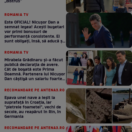
„distrus”
ROMANIA TV
Este OFICIAL! Nicușor Dan a
semnat legea! Acești bugetari
vor primi bonusuri de
performanță consistente. Ei
sunt obligați, însă, să aducă și
bani la bugetul de stat
ROMANIA TV
Mirabela Grădinaru și-a făcut
publică declarația de avere.
Cât de bogată este Prima
Doamnă. Partenera lui Nicușor
Dan câștigă un salariu foarte
bun în fiecare lună!
RECOMANDARE PE ANTENA3.RO
Epava unei nave a ieșit la
suprafață în Croația, iar
"pietrele foametei", vechi de
secole, au reapărut în Rin, în
Germania
RECOMANDARE PE ANTENA3.RO