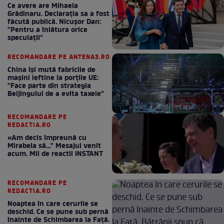
Ce avere are Mihaela
Grădinaru. Declarația sa a fost
făcută publică. Nicușor Dan:
"Pentru a înlătura orice
speculații"
RECOMANDARE PE ANTENA3.RO
China își mută fabricile de
mașini ieftine la porțile UE:
"Face parte din strategia
Beijingului de a evita taxele"
RECOMANDARE PE
REDACTIA.RO
«Am decis împreună cu
Mirabela să..." Mesajul venit
acum. Mii de reactii INSTANT
RECOMANDARE PE
REDACTIA.RO
Noaptea în care cerurile se
deschid. Ce se pune sub pernă
înainte de Schimbarea la Față.