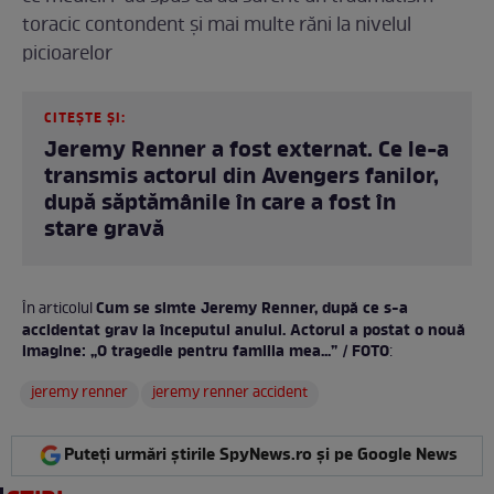
toracic contondent și mai multe răni la nivelul
picioarelor
CITEȘTE ȘI:
Jeremy Renner a fost externat. Ce le-a
transmis actorul din Avengers fanilor,
după săptămânile în care a fost în
stare gravă
Cum se simte Jeremy Renner, după ce s-a
În articolul
accidentat grav la începutul anului. Actorul a postat o nouă
imagine: „O tragedie pentru familia mea...” / FOTO
:
jeremy renner
jeremy renner accident
Puteți urmări știrile SpyNews.ro și pe Google News