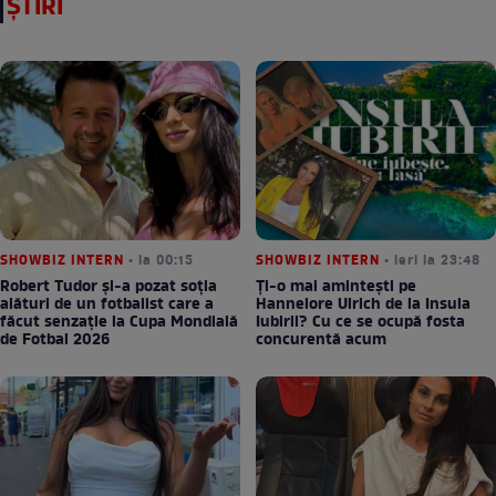
ȘTIRI
SHOWBIZ INTERN
• la 00:15
SHOWBIZ INTERN
• ieri la 23:48
Robert Tudor și-a pozat soția
Ți-o mai amintești pe
alături de un fotbalist care a
Hannelore Ulrich de la Insula
făcut senzație la Cupa Mondială
Iubirii? Cu ce se ocupă fosta
de Fotbal 2026
concurentă acum