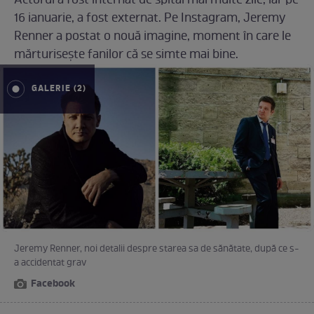
Actorul a fost internat de spital mai multe zile, iar pe
16 ianuarie, a fost externat. Pe Instagram, Jeremy
Renner a postat o nouă imagine, moment în care le
mărturisește fanilor că se simte mai bine.
GALERIE (2)
Jeremy Renner, noi detalii despre starea sa de sănătate, după ce s-
a accidentat grav
Facebook