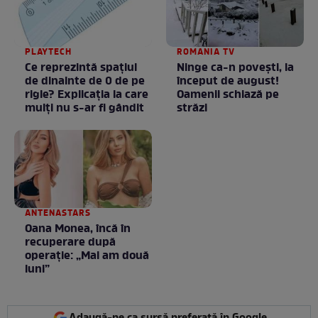
PLAYTECH
ROMANIA TV
Ce reprezintă spaţiul
Ninge ca-n povești, la
de dinainte de 0 de pe
început de august!
rigle? Explicaţia la care
Oamenii schiază pe
mulţi nu s-ar fi gândit
străzi
ANTENASTARS
Oana Monea, încă în
recuperare după
operație: „Mai am două
luni”
Adaugă-ne ca sursă preferată în Google