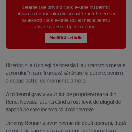
Setările tale privind cookie-urile nu permit
afișarea conținutului din această zonă. E necesar
să accepți cookie-urile social media pentru
afisarea acestui tip de conținut.
Modifică setările
Ulterior, și alți colegi de breaslă i-au transmis mesaje
actorului în care îi urează sănătate și putere, pentru
a depăși astfel de momente dificile.
Accidentul grav a avut loc pe proprietatea sa din
Reno, Nevada, atunci când a fost lovit de plugul de
zăpadă pe care încerca să îl manevreze.
Jeremy Renner a avut nevoie de două operații, după
ce medicii i-au spus că au suferit un traumatism