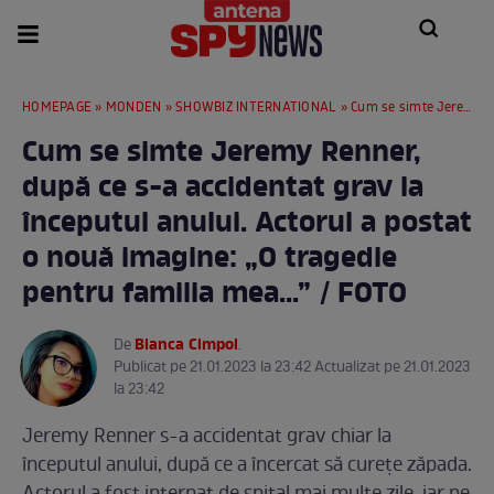
HOMEPAGE
»
MONDEN
»
SHOWBIZ INTERNATIONAL
» Cum se simte Jeremy Renner, după ce s-a accidentat grav la începutul anului. Actorul a postat o nouă imagine: „O tragedie pentru familia mea...” / FOTO
Cum se simte Jeremy Renner,
după ce s-a accidentat grav la
începutul anului. Actorul a postat
o nouă imagine: „O tragedie
pentru familia mea...” / FOTO
Bianca Cimpoi
De
.
Publicat pe 21.01.2023 la 23:42 Actualizat pe 21.01.2023
la 23:42
Jeremy Renner s-a accidentat grav chiar la
începutul anului, după ce a încercat să curețe zăpada.