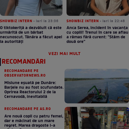
SHOWBIZ INTERN
• ieri la 23:36
SHOWBIZ INTERN
• ieri la 22:48
O tiktokeriță a dezvăluit că este
Anca Serea, incident în vacanța
urmărită de un bărbat
cu copiii! Trenul în care se aflau
necunoscut. Tânăra a făcut apel
a rămas fără curent: ”Stăm de
la autorități
două ore”
VEZI MAI MULT
RECOMANDĂRI
RECOMANDARE PE
OBSERVATORNEWS.RO
Misiune eșuată pe Dunăre:
Barjele nu au fost scufundate.
Oprirea Reactorului 2 de la
Cernavodă, inevitabilă
RECOMANDARE PE AS.RO
Are nouă copii cu patru femei,
dar e măcinat de un mare
regret. Marea dragoste l-a