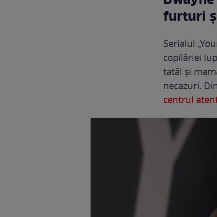
Dwayne J
furturi ș
Serialul „Yo
copilăriei lu
tatăl și mama
necazuri. Din
centrul atenț