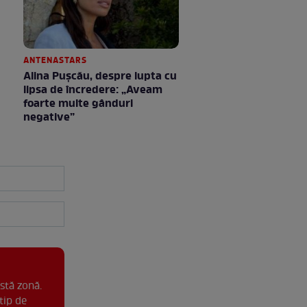
ANTENASTARS
Alina Pușcău, despre lupta cu
lipsa de încredere: „Aveam
foarte multe gânduri
negative”
stă zonă.
tip de