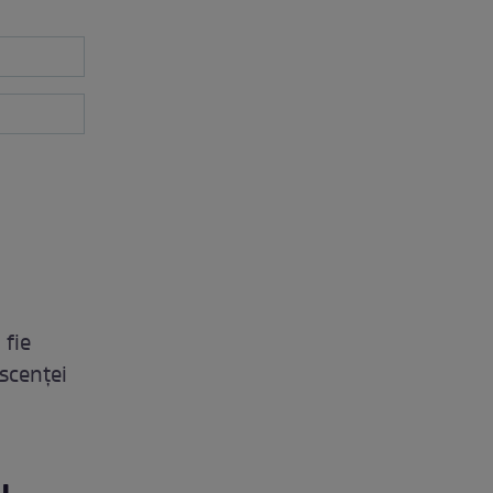
 fie
scenței