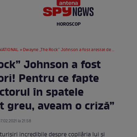
HOROSCOP
NATIONAL
» Dwayne „The Rock” Johnson a fost arestat de opt ori! Pentru ce fapte grave a ajuns actorul în spatele gratiilor: „A fost greu, aveam o criză”
ck” Johnson a fost
ori! Pentru ce fapte
ctorul în spatele
st greu, aveam o criză”
17.02.2021 la 21:58
siri incredibile despre copilăria lui și