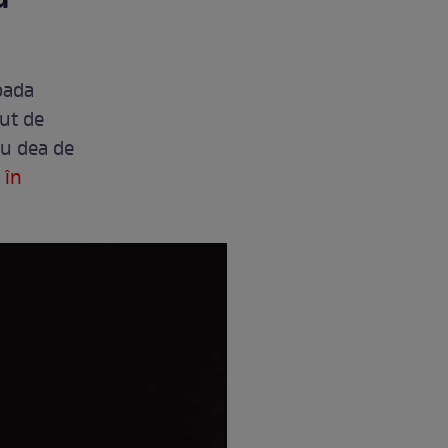
u
oada
cut de
nu dea de
 în