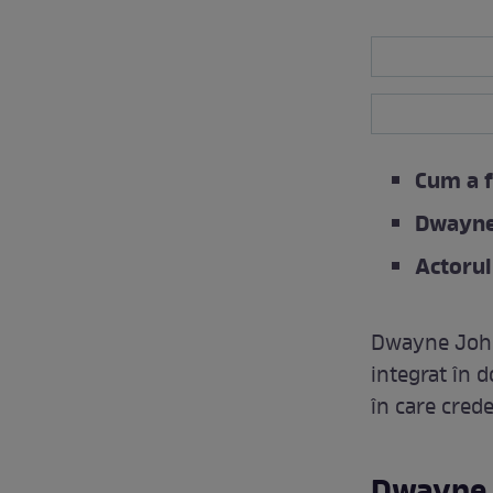
Cum a f
Dwayne
Actorul
Dwayne Johns
integrat în 
în care crede