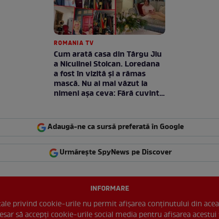
ROMANIA TV
Cum arată casa din Târgu Jiu
a Niculinei Stoican. Loredana
a fost în vizită și a rămas
mască. Nu ai mai văzut la
nimeni așa ceva: Fără cuvinte
/ VIDEO
Adaugă-ne ca sursă preferată în Google
Urmărește SpyNews pe Discover
INFORMARE
 tale privind cookie-urile nu permit afișarea conținutului din acea
esar să accepți cookie-urile social media pentru afisarea acestui 