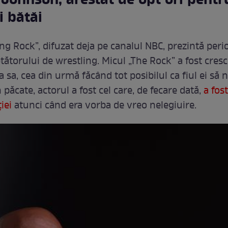
ohnson, arestat de opt ori pentr
i bătăi
ung Rock”, difuzat deja pe canalul NBC, prezintă peri
ptătorului de wrestling. Micul „The Rock” a fost cres
 sa, cea din urmă făcând tot posibilul ca fiul ei să 
 păcate, actorul a fost cel care, de fecare dată,
a fost
iei
atunci când era vorba de vreo nelegiuire.