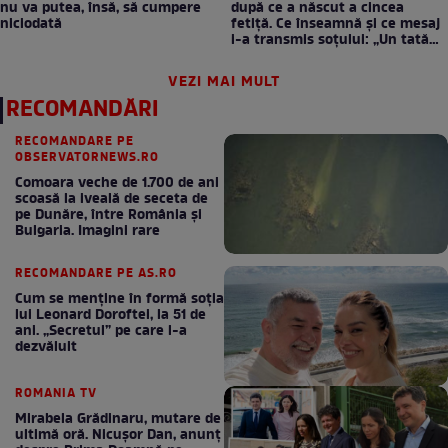
nu va putea, însă, să cumpere
după ce a născut a cincea
niciodată
fetiță. Ce înseamnă și ce mesaj
i-a transmis soțului: „Un tată
prezent schimbă totul”
VEZI MAI MULT
RECOMANDĂRI
RECOMANDARE PE
OBSERVATORNEWS.RO
Comoara veche de 1.700 de ani
scoasă la iveală de seceta de
pe Dunăre, între România şi
Bulgaria. Imagini rare
RECOMANDARE PE AS.RO
Cum se menţine în formă soţia
lui Leonard Doroftei, la 51 de
ani. „Secretul” pe care l-a
dezvăluit
ROMANIA TV
Mirabela Grădinaru, mutare de
ultimă oră. Nicuşor Dan, anunţ