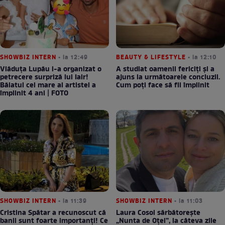
SHOWBIZ INTERN
• la 12:49
BEAUTY & LIFESTYLE
• la 12:10
Vlăduța Lupău i-a organizat o
A studiat oamenii fericiți și a
petrecere surpriză lui Iair!
ajuns la următoarele concluzii.
Băiatul cel mare al artistei a
Cum poți face să fii împlinit
împlinit 4 ani | FOTO
SHOWBIZ INTERN
• la 11:39
SHOWBIZ INTERN
• la 11:03
Cristina Spătar a recunoscut că
Laura Cosoi sărbătorește
banii sunt foarte importanți! Ce
„Nunta de Oțel”, la câteva zile