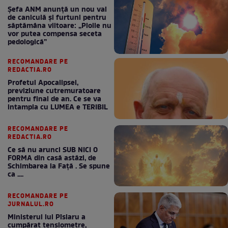
Șefa ANM anunță un nou val
de caniculă și furtuni pentru
săptămâna viitoare: „Ploile nu
vor putea compensa seceta
pedologică”
RECOMANDARE PE
REDACTIA.RO
Profetul Apocalipsei,
previziune cutremuratoare
pentru final de an. Ce se va
intampla cu LUMEA e TERIBIL
RECOMANDARE PE
REDACTIA.RO
Ce să nu arunci SUB NICI O
FORMA din casă astăzi, de
Schimbarea la Față . Se spune
ca ....
RECOMANDARE PE
JURNALUL.RO
Ministerul lui Pîslaru a
cumpărat tensiometre,