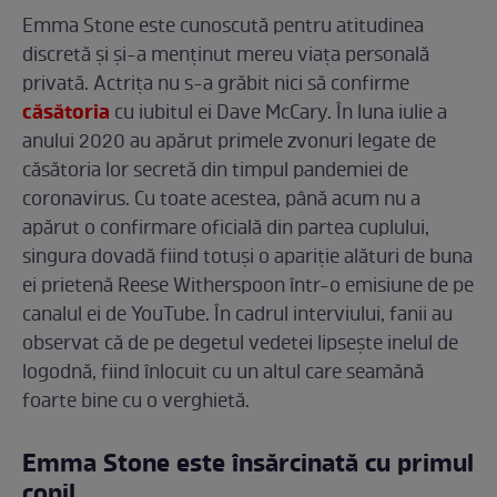
Emma Stone este cunoscută pentru atitudinea
discretă și și-a menținut mereu viața personală
privată. Actrița nu s-a grăbit nici să confirme
căsătoria
cu iubitul ei Dave McCary. În luna iulie a
anului 2020 au apărut primele zvonuri legate de
căsătoria lor secretă din timpul pandemiei de
coronavirus. Cu toate acestea, până acum nu a
apărut o confirmare oficială din partea cuplului,
singura dovadă fiind totuși o apariție alături de buna
ei prietenă Reese Witherspoon într-o emisiune de pe
canalul ei de YouTube. În cadrul interviului, fanii au
observat că de pe degetul vedetei lipsește inelul de
logodnă, fiind înlocuit cu un altul care seamănă
foarte bine cu o verghietă.
Emma Stone este însărcinată cu primul
copil