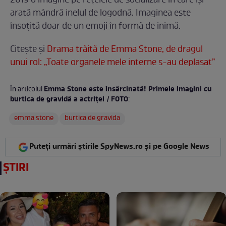
2019 o imagine pe rețelele de socializare în care își
arată mândră inelul de logodnă. Imaginea este
însoțită doar de un emoji în formă de inimă.
Citește și
Drama trăită de Emma Stone, de dragul
unui rol: „Toate organele mele interne s-au deplasat”
Emma Stone este însărcinată! Primele imagini cu
În articolul
burtica de gravidă a actriței / FOTO
:
emma stone
burtica de gravida
Puteți urmări știrile SpyNews.ro și pe Google News
ȘTIRI