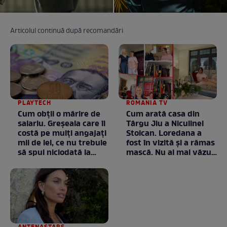
Articolul continuă după recomandări
PLAYTECH
ROMANIA TV
Cum obții o mărire de
Cum arată casa din
salariu. Greșeala care îi
Târgu Jiu a Niculinei
costă pe mulți angajați
Stoican. Loredana a
mii de lei, ce nu trebuie
fost în vizită și a rămas
să spui niciodată la
mască. Nu ai mai văzut
negociere
la nimeni așa ceva:
Fără cuvinte / VIDEO