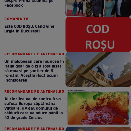
despre Prima Doamnă pe
Facebook
ROMANIA TV
Este COD ROŞU. Când vine
urgia în Bucureşti
RECOMANDARE PE ANTENA3.RO
Un moldovean care muncea în
Italia doar de o zi a fost lăsat
să moară pe şantier de 6
români. Aceștia riscă acum
închisoarea
RECOMANDARE PE ANTENA3.RO
Al cincilea val de caniculă va
sufoca Europa săptămâna
viitoare. HARTA domului de
căldură care va aduce până la
42 de grade Celsius
RECOMANDARE PE ANTENA3.RO