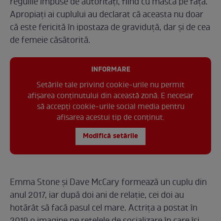
regulile impuse de autorități, fiind cu masca pe față.
Apropiați ai cuplului au declarat că aceasta nu doar
că este fericită în ipostaza de graviduță, dar și de cea
de femeie căsătorită.
INFORMARE
Setările tale privind cookie-urile nu permit
afișarea conținutului din această zonă. E necesar
să accepți cookie-urile social media pentru
afisarea acestui tip de conținut.
Modifică setările
Emma Stone și Dave McCary formează un cuplu din
anul 2017, iar după doi ani de relație, cei doi au
hotărât să facă pasul cel mare. Actrița a postat în