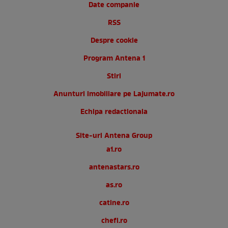
Date companie
RSS
Despre cookie
Program Antena 1
Stiri
Anunturi imobiliare pe Lajumate.ro
Echipa redactionala
Site-uri Antena Group
a1.ro
antenastars.ro
as.ro
catine.ro
chefi.ro